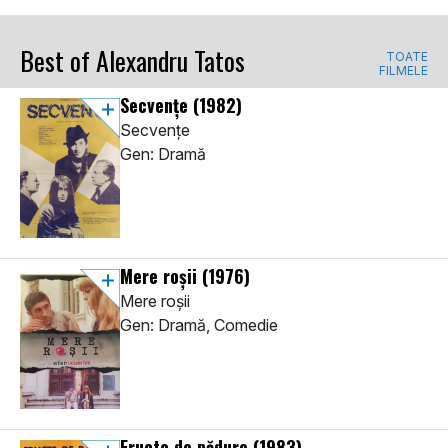
Best of Alexandru Tatos
TOATE
FILMELE
Secvențe
(1982)
Secvențe
Gen: Dramă
Mere roșii
(1976)
Mere roșii
Gen: Dramă, Comedie
Fructe de pădure
(1983)