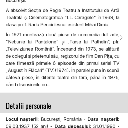
București.
A absolvit Secția de Regie Teatru a Institutului de Artă
Teatrală și Cinematografică "I.L. Caragiale" în 1969, la
clasa prof. Radu Penciulescu, asistent Mihai Dimiu.
În 1971 montează două piese de commedia dell arte,
"Nebunia lui Pantalone" și „Farsa lui Pathelin”, ptr.
„Televiziunea Română”. Începand din 1973, se alătură
de colegul și prietenul său, regizorul de film Dan Pița, cu
care filmează primele 6 episoade din primul serial TV
„August în Flăcări” (TV)(1974). În paralel pune în scenă
câteva piese, în diferite teatre din țară, până în 1976,
când disensiunile cu...
Detalii personale
Locul naşterii:
Bucureşti, România -
Data naşterii:
09.03.1937 (52 ani) -
Data decesului:
31.01.1990 -