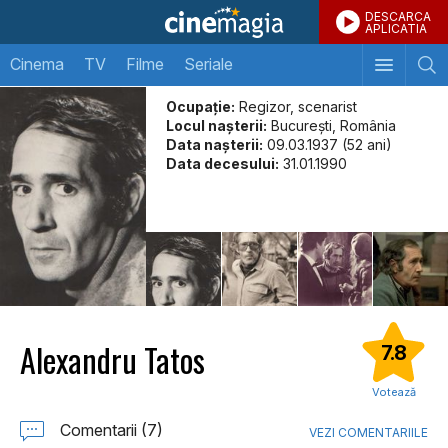
DESCARCA
APLICATIA
Cinema
TV
Filme
Seriale
Ocupație:
Regizor, scenarist
Locul naşterii:
Bucureşti, România
Data naşterii:
09.03.1937 (52 ani)
Data decesului:
31.01.1990
Alexandru Tatos
7.8
Votează
Comentarii (7)
VEZI COMENTARIILE