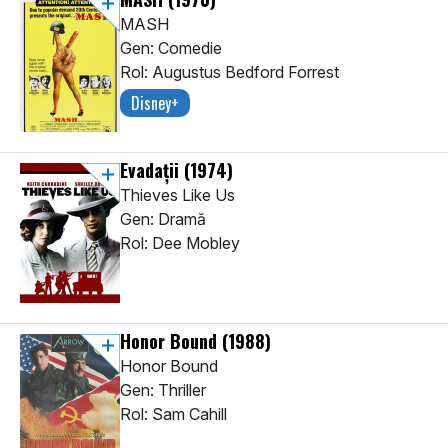
MASH
Gen: Comedie
Rol: Augustus Bedford Forrest
Disney+
Evadații
(1974)
Thieves Like Us
Gen: Dramă
Rol: Dee Mobley
Honor Bound
(1988)
Honor Bound
Gen: Thriller
Rol: Sam Cahill