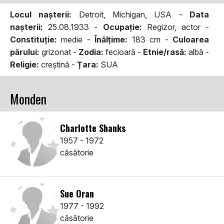
Locul naşterii:
Detroit, Michigan, USA -
Data
naşterii:
25.08.1933 -
Ocupaţie:
Regizor, actor -
Constituţie:
medie -
Înălţime:
183 cm -
Culoarea
părului:
grizonat -
Zodia:
fecioară -
Etnie/rasă:
albă -
Religie:
creştină -
Țara:
SUA
Monden
Charlotte Shanks
1957 - 1972
căsătorie
Sue Oran
1977 - 1992
căsătorie