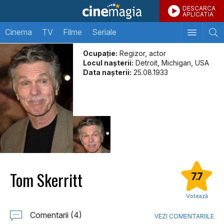
DESCARCA
APLICATIA
Cinema
TV
Filme
Seriale
Ocupație:
Regizor, actor
Locul naşterii:
Detroit, Michigan, USA
Data naşterii:
25.08.1933
Tom Skerritt
7.7
Votează
Comentarii (4)
VEZI COMENTARIILE