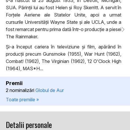
s-a născut la 25 august 1933, în Detroit, Michigan,
SUA. Părinții lui au fost Helen și Roy Skerritt. A servit în
Forțele Aeriene ale Statelor Unite, apoi a urmat
cursurile Universității Wayne State și ale UCLA, unde a
fost remarcat pentru prima dată într-o producție a piesei
The Rainmaker.
Și-a început cariera în televiziune și film, apărând în
producții precum Gunsmoke (1955), War Hunt (1962),
Combat! (1962), The Virginian (1962), 12 O'Clock High
(1964), M
A
S*H...
Premii
2 nominalizări
Globul de Aur
Toate premiile »
Detalii personale