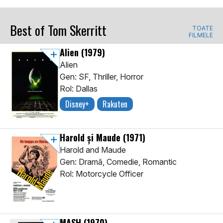
Best of Tom Skerritt
TOATE
FILMELE
Alien
(1979)
Alien
Gen: SF, Thriller, Horror
Rol: Dallas
Disney+
Rakuten
Harold și Maude
(1971)
Harold and Maude
Gen: Dramă, Comedie, Romantic
Rol: Motorcycle Officer
MASH
(1970)