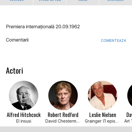
Premiera internațională 20.09.1962
Comentarii
COMENTEAZA
Actori
Alfred Hitchcock
Robert Redford
Leslie Nielsen
Da
El insusi
David Chesterman / Chuck Marsden
Grainger (1 episode, 1964)