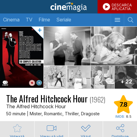
DESCARCA
APLICATIA
Cinema
TV
Filme
Seriale
+ 22
The Alfred Hitchcock Hour
(1962)
7.8
The Alfred Hitchcock Hour
50 minute | Mister, Romantic, Thriller, Dragoste
IMDB:
8.5
Votează
Vreau să văd
Văzut
Distribuie