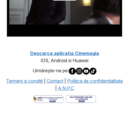
Descarca aplicatia Cinemagia
iOS, Android si Huawei
Urmăreşte-ne pe:
Termeni şi condiţii
|
Contact
|
Politica de confidentialitate
|
A.N.P.C