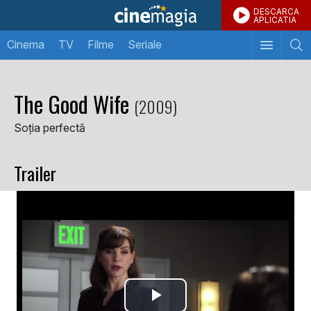
DESCARCA
APLICATIA
Cinema
TV
Filme
Seriale
The Good Wife
(2009)
Soția perfectă
Trailer