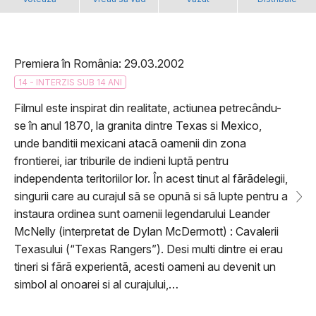
Premiera în România: 29.03.2002
14 - INTERZIS SUB 14 ANI
Filmul este inspirat din realitate, actiunea petrecându-
se în anul 1870, la granita dintre Texas si Mexico,
unde banditii mexicani atacã oamenii din zona
frontierei, iar triburile de indieni luptã pentru
independenta teritoriilor lor. În acest tinut al fãrãdelegii,
singurii care au curajul sã se opunã si sã lupte pentru a
instaura ordinea sunt oamenii legendarului Leander
McNelly (interpretat de Dylan McDermott) : Cavalerii
Texasului (“Texas Rangers”). Desi multi dintre ei erau
tineri si fãrã experientã, acesti oameni au devenit un
simbol al onoarei si al curajului,…