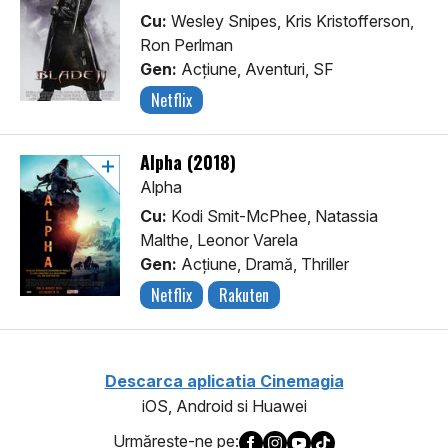
Cu:
Wesley Snipes, Kris Kristofferson,
Ron Perlman
Gen:
Acţiune, Aventuri, SF
Netflix
Alpha (2018)
Alpha
Cu:
Kodi Smit-McPhee, Natassia
Malthe, Leonor Varela
Gen:
Acţiune, Dramă, Thriller
Netflix
Rakuten
Descarca aplicatia Cinemagia
iOS, Android si Huawei
Urmăreşte-ne pe: