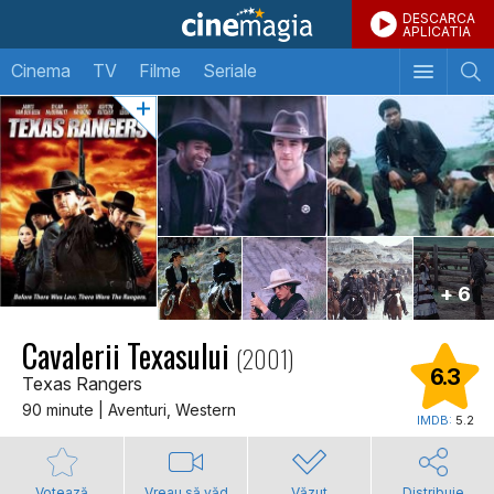
DESCARCA
APLICATIA
Cinema
TV
Filme
Seriale
+ 6
Cavalerii Texasului
(2001)
6.3
Texas Rangers
90 minute | Aventuri, Western
IMDB:
5.2
Votează
Vreau să văd
Văzut
Distribuie