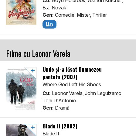
Cu:
Boyd Holbrook, Ashton Kutcher,
B.J. Novak
Gen:
Comedie, Mister, Thriller
Max
Filme cu Leonor Varela
Unde și-a lăsat Dumnezeu
pantofii (2007)
Where God Left His Shoes
Cu:
Leonor Varela, John Leguizamo,
Toni D'Antonio
Gen:
Dramă
Blade II (2002)
Blade II