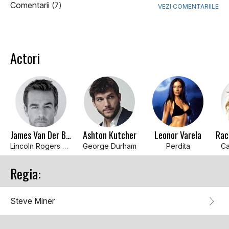
Comentarii
(7)
VEZI COMENTARIILE
Actori
James Van Der Beek
Ashton Kutcher
Leonor Varela
Lincoln Rogers Dunnison
George Durham
Perdita
Ca
Regia:
Steve Miner