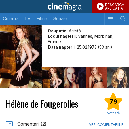
DESCARCA
APLICATIA
Cinema
TV
Filme
Seriale
Ocupație:
Actriţă
Locul naşterii:
Vannes, Morbihan,
France
Data naşterii:
25.02.1973 (53 ani)
Hélène de Fougerolles
7.9
Votează
Comentarii (2)
VEZI COMENTARIILE