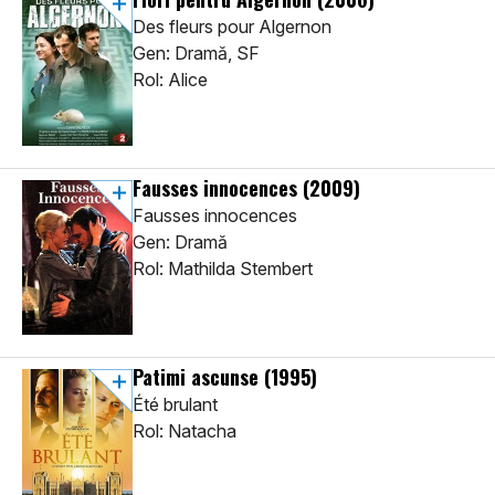
Des fleurs pour Algernon
Gen: Dramă, SF
Rol: Alice
Fausses innocences
(2009)
Fausses innocences
Gen: Dramă
Rol: Mathilda Stembert
Patimi ascunse
(1995)
Été brulant
Rol: Natacha