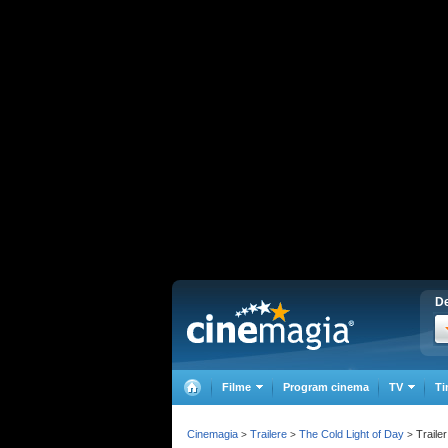
De
Filme
Program cinema
TV
Ti
Cinemagia
Trailere
The Cold Light of Day
Trailer
>
>
>