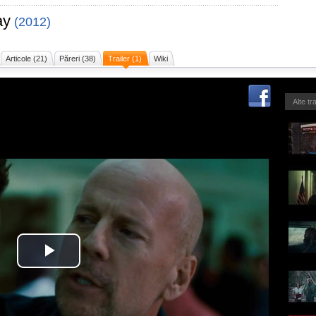
ay
(2012)
Articole (21)
Păreri (38)
Trailer (1)
Wiki
Alte tr