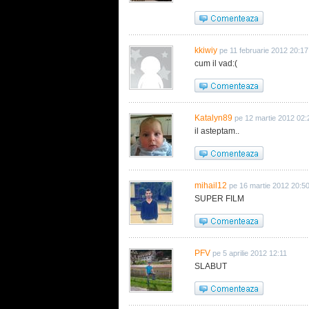
kkiwiy
pe 11 februarie 2012 20:17
cum il vad:(
Katalyn89
pe 12 martie 2012 02:
il asteptam..
mihail12
pe 16 martie 2012 20:5
SUPER FILM
PFV
pe 5 aprilie 2012 12:11
SLABUT