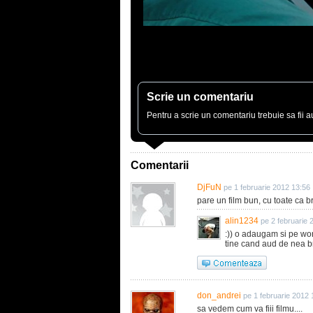
Scrie un comentariu
Pentru a scrie un comentariu trebuie sa fii au
Comentarii
DjFuN
pe 1 februarie 2012 13:56
pare un film bun, cu toate ca b
alin1234
pe 2 februarie 
:)) o adaugam si pe wo
tine cand aud de nea b
don_andrei
pe 1 februarie 2012 
sa vedem cum va fiii filmu....