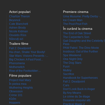
Actori populari
Premiere cinema
Charlize Theron
Uma Musume: Pretty Derby -...
Beyoncé
Ice Cream Man
Cate Blanchett
The Pout-Pout Fish
Adrien Brody
În curând la cinema
Nicole Kidman
The End of Oak Street
Osvaldo Ríos
The Carpenter's Son
Născuţi azi
Gail Daughtry and the Celebrity 
Trailere filme
Pass
PAW Patrol: The Dino Movie
Fall 2: Deadpoint
Insidious: Out of the Further
Ha-chan, Shake Your Booty!
Spa Weekend
Star Wars: Visions Presents -...
One Night Only
Big Chicken: A Fast Food...
The Dog Stars
Phenomena
Fuori
Motherwitch
Mutiny
Rise of the Footsoldier:...
Sacrifice
Filme populare
Handbook for Superheroes
Project Hail Mary
Fall 2: Deadpoint
În pielea mea
Cars
Wuthering Heights
Don't Look Back in Anger
Obsession
By Any Means
Crime 101
Le crime du 3e étage
Kîzîm
Dosarele orașului alb
Hoppers
Practical Magic 2