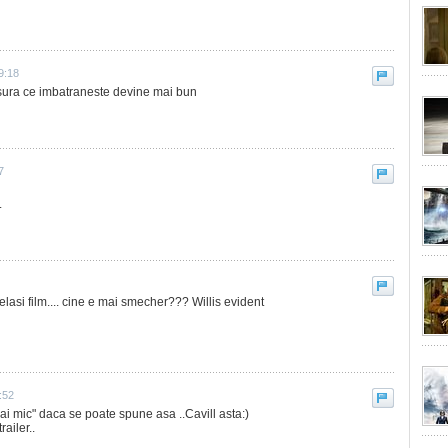
9:18
masura ce imbatraneste devine mai bun
7
.
lasi film.... cine e mai smecher??? Willis evident
:52
i mic" daca se poate spune asa ..Cavill asta:)
ailer..