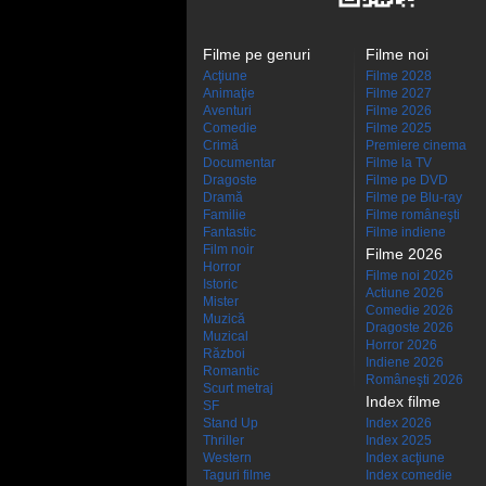
Filme pe genuri
Filme noi
Acţiune
Filme 2028
Animaţie
Filme 2027
Aventuri
Filme 2026
Comedie
Filme 2025
Crimă
Premiere cinema
Documentar
Filme la TV
Dragoste
Filme pe DVD
Dramă
Filme pe Blu-ray
Familie
Filme româneşti
Fantastic
Filme indiene
Film noir
Filme 2026
Horror
Filme noi 2026
Istoric
Actiune 2026
Mister
Comedie 2026
Muzică
Dragoste 2026
Muzical
Horror 2026
Război
Indiene 2026
Romantic
Româneşti 2026
Scurt metraj
Index filme
SF
Stand Up
Index 2026
Thriller
Index 2025
Western
Index acţiune
Taguri filme
Index comedie