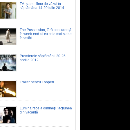
TV: şapte filme de văzut în
săptămâna 14-20 iulie 2014
The Possession, fără concurenţă
în week-end-ul cu cele mai slabe
încasări
Premierele săptămânii 20-26
aprilie 2012
Trailer pentru Looper!
Lumina rece a dimineţii: acţiunea
din vacanţă