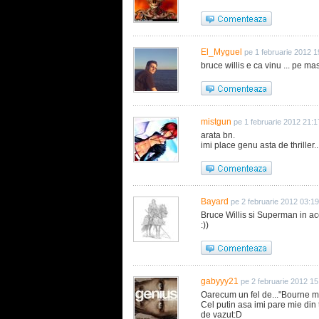
El_Myguel
pe 1 februarie 2012 1
bruce willis e ca vinu ... pe 
mistgun
pe 1 februarie 2012 21:1
arata bn.
imi place genu asta de thriller..
Bayard
pe 2 februarie 2012 03:19
Bruce Willis si Superman in ace
:))
gabyyy21
pe 2 februarie 2012 15
Oarecum un fel de..."Bourne ma
Cel putin asa imi pare mie din tr
de vazut:D