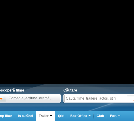
scoperă filme
Căutare
Comedie, acţiune, dramă, ...
mp liber
În curând
Trailer
Ştiri
Box Office
Club
Forum