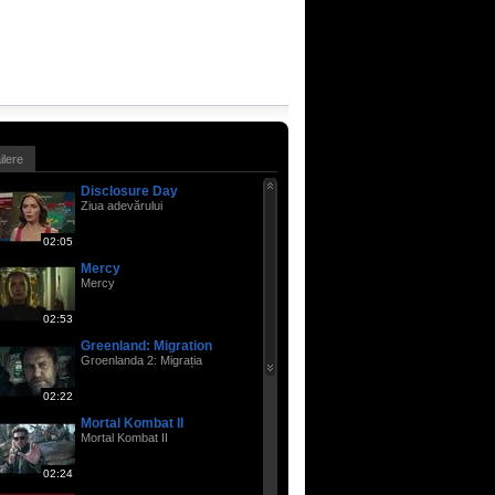
ailere
Disclosure Day
Ziua adevărului
02:05
Mercy
Mercy
02:53
Greenland: Migration
Groenlanda 2: Migrația
02:22
Mortal Kombat II
Mortal Kombat II
02:24