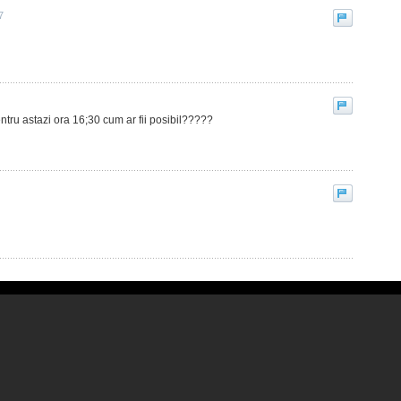
7
entru astazi ora 16;30 cum ar fii posibil?????