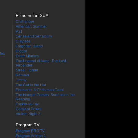
Filme noi în SUA
Cliffhanger
American Summer
P31
Sense and Sensibility
Clayface
Forgotten Island
Digger
Sex
Other Mommy
The Legend of Aang: The Last
Airbender
Street Fighter
Remain
Jimmy
The Cat in the Hat
Ebenezer: A Christmas Carol
The Hunger Games: Sunrise on the
Reaping
Focker-in-Law
Game of Power
Violent Night 2
Program TV
Program PRO TV
Program Antena 1