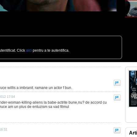
tentificat. Click
aici
pentru a te autentifica.
ruce willis a imbranit. ramane un actor f bun.
2012 17:54
nder-woman-killing-aliens la babe-actrite bune,nu? de accord cu
ruce am un plus de entuzism sa vad filmul
16:31
Art