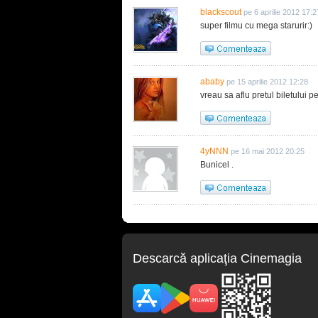
blackscout
pe 6 aprilie 2012 17:2
super filmu cu mega starurir:)
ababy
pe 15 aprilie 2012 12:28
vreau sa aflu pretul biletului p
4yNNN
pe 16 mai 2012 20:25
Bunicel .
Descarcă aplicaţia Cinemagia