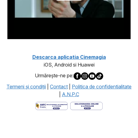
Descarca aplicatia Cinemagia
iOS, Android si Huawei
Urmăreşte-ne pe:
Termeni şi condiţii
|
Contact
|
Politica de confidentialitate
|
A.N.P.C