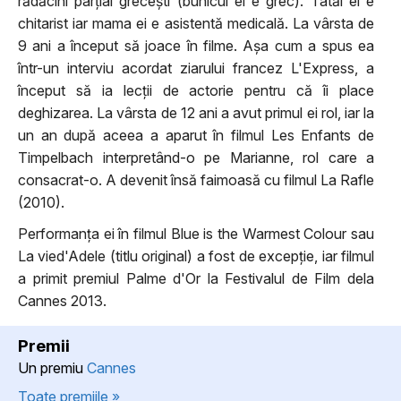
rădăcini parțial grecești (bunicul ei e grec). Tatăl ei e
chitarist iar mama ei e asistentă medicală. La vârsta de
9 ani a început să joace în filme. Așa cum a spus ea
într-un interviu acordat ziarului francez L'Express, a
început să ia lecții de actorie pentru că îi place
deghizarea. La vârsta de 12 ani a avut primul ei rol, iar la
un an după aceea a aparut în filmul Les Enfants de
Timpelbach interpretând-o pe Marianne, rol care a
consacrat-o. A devenit însă faimoasă cu filmul La Rafle
(2010).
Performanța ei în filmul Blue is the Warmest Colour sau
La vied'Adele (titlu original) a fost de excepție, iar filmul
a primit premiul Palme d'Or la Festivalul de Film dela
Cannes 2013.
Premii
Un premiu
Cannes
Toate premiile »