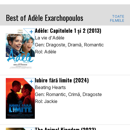
Best of Adèle Exarchopoulos
TOATE
FILMELE
Adèle: Capitolele 1 și 2
(2013)
La vie d'Adèle
Gen: Dragoste, Dramă, Romantic
Rol: Adèle
Iubire fără limite
(2024)
Beating Hearts
Gen: Romantic, Crimă, Dragoste
Rol: Jackie
The Animal Kingdom
(2023)