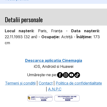
Detalii personale
Locul naşterii:
Paris, Franța -
Data naşterii:
22.11.1993 (32 ani) -
Ocupaţie:
Actriță -
Înălţime:
173
cm
Descarca aplicatia Cinemagia
iOS, Android si Huawei
Urmăreşte-ne pe:
Termeni şi condiţii
|
Contact
|
Politica de confidentialitate
|
A.N.P.C