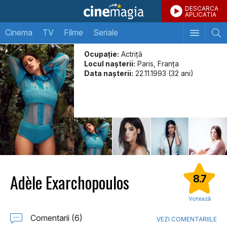
DESCARCA
APLICATIA
Cinema
TV
Filme
Seriale
Ocupație:
Actriță
Locul naşterii:
Paris, Franța
Data naşterii:
22.11.1993 (32 ani)
Adèle Exarchopoulos
8.7
Votează
Comentarii (6)
VEZI COMENTARIILE