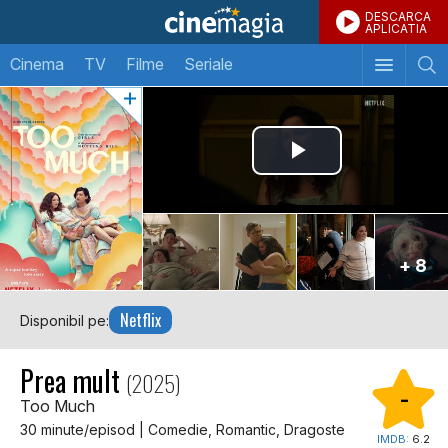
DESCARCA
APLICATIA
Cinema
TV
Filme
Seriale
+ 8
Netflix
Disponibil pe:
Prea mult
(2025)
-
Too Much
30 minute/episod | Comedie, Romantic, Dragoste
IMDB:
6.2