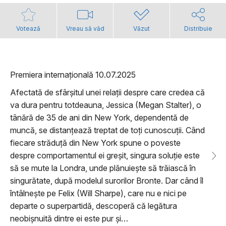
Votează
Vreau să văd
Văzut
Distribuie
Premiera internațională 10.07.2025
Afectată de sfârșitul unei relații despre care credea că
va dura pentru totdeauna, Jessica (Megan Stalter), o
tânără de 35 de ani din New York, dependentă de
muncă, se distanțează treptat de toți cunoscuții. Când
fiecare străduță din New York spune o poveste
despre comportamentul ei greșit, singura soluție este
să se mute la Londra, unde plănuiește să trăiască în
singurătate, după modelul surorilor Bronte. Dar când îl
întâlnește pe Felix (Will Sharpe), care nu e nici pe
departe o superpartidă, descoperă că legătura
neobișnuită dintre ei este pur și…