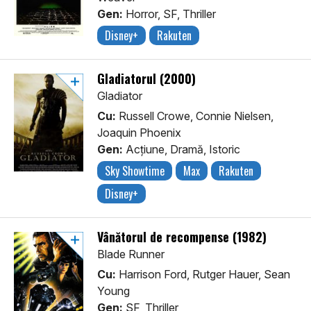
Gen:
Horror, SF, Thriller
Disney+
Rakuten
Gladiatorul (2000)
Gladiator
Cu:
Russell Crowe, Connie Nielsen,
Joaquin Phoenix
Gen:
Acţiune, Dramă, Istoric
Sky Showtime
Max
Rakuten
Disney+
Vânătorul de recompense (1982)
Blade Runner
Cu:
Harrison Ford, Rutger Hauer, Sean
Young
Gen:
SF, Thriller