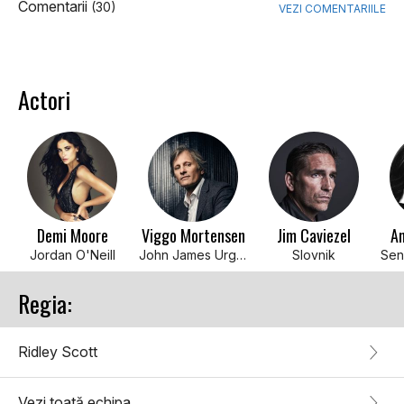
Comentarii
(30)
VEZI COMENTARIILE
Actori
Demi Moore
Viggo Mortensen
Jim Caviezel
A
Jordan O'Neill
John James Urgayle
Slovnik
Regia:
Ridley Scott
Vezi toată echipa