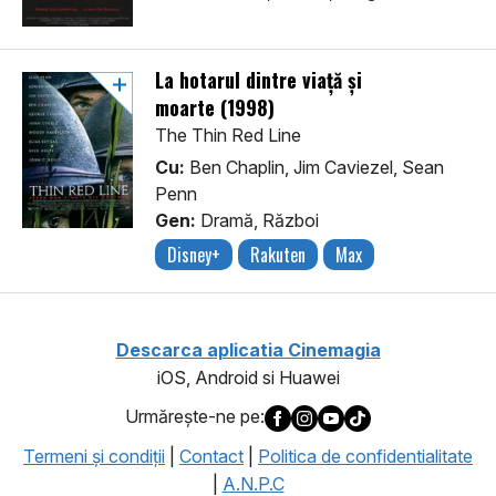
La hotarul dintre viață și
moarte (1998)
The Thin Red Line
Cu:
Ben Chaplin, Jim Caviezel, Sean
Penn
Gen:
Dramă, Război
Disney+
Rakuten
Max
Descarca aplicatia Cinemagia
iOS, Android si Huawei
Urmăreşte-ne pe:
Termeni şi condiţii
|
Contact
|
Politica de confidentialitate
|
A.N.P.C