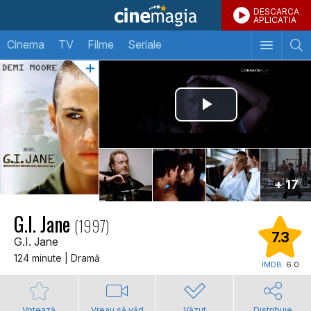
DESCARCA
APLICATIA
Cinema
TV
Filme
Seriale
+ 17
G.I. Jane
(1997)
7.3
G.I. Jane
124 minute | Dramă
IMDB:
6.0
Votează
Vreau să văd
Văzut
Distribuie