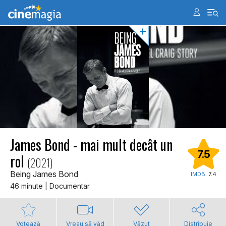
James Bond - mai mult decât un
7.5
rol
(2021)
Being James Bond
IMDB:
7.4
46 minute | Documentar
Votează
Vreau să văd
Văzut
Distribuie