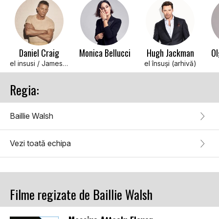
Daniel Craig
Monica Bellucci
Hugh Jackman
Ol
el insusi / James Bond (voce)
el însuși (arhivă)
Regia:
Baillie Walsh
Vezi toată echipa
Filme regizate de Baillie Walsh