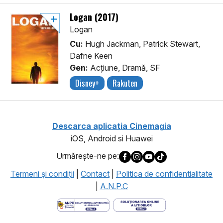
Logan (2017)
Logan
Cu:
Hugh Jackman, Patrick Stewart,
Dafne Keen
Gen:
Acţiune, Dramă, SF
Disney+
Rakuten
Descarca aplicatia Cinemagia
iOS, Android si Huawei
Urmăreşte-ne pe:
Termeni şi condiţii
|
Contact
|
Politica de confidentialitate
|
A.N.P.C