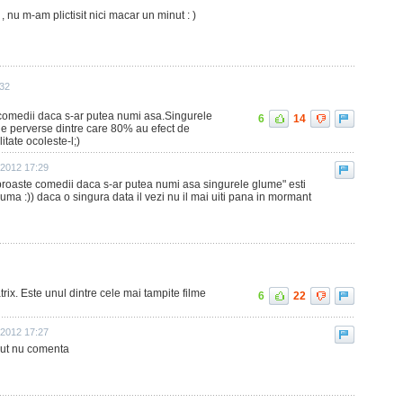
 , nu m-am plictisit nici macar un minut : )
:32
 comedii daca s-ar putea numi asa.Singurele
6
14
le perverse dintre care 80% au efect de
itate ocoleste-l;)
 2012 17:29
 proaste comedii daca s-ar putea numi asa singurele glume" esti
 gluma :)) daca o singura data il vezi nu il mai uiti pana in mormant
ix. Este unul dintre cele mai tampite filme
6
22
 2012 17:27
zut nu comenta