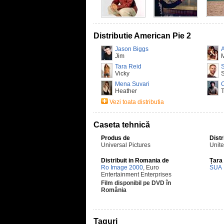
Distributie American Pie 2
Jason Biggs
Jim
M
Tara Reid
S
Vicky
S
Mena Suvari
C
Heather
Vezi toata distributia
Caseta tehnică
Produs de
Distr
Universal Pictures
Unite
Distribuit in Romania de
Țara
Ro Image 2000
, Euro
SUA
Entertainment Enterprises
Film disponibil pe DVD în
România
Taguri