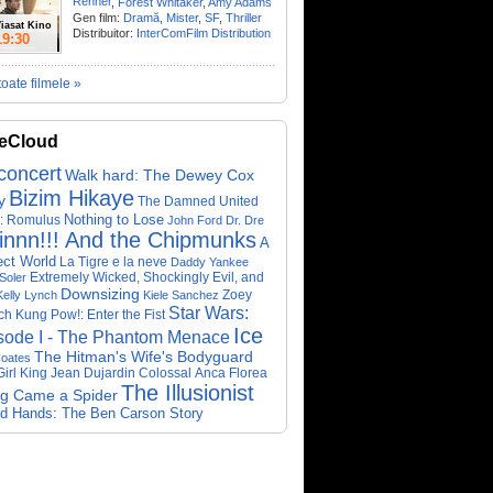
Renner
,
Forest Whitaker
,
Amy Adams
Gen film:
Dramă
,
Mister
,
SF
,
Thriller
iasat Kino
Distribuitor:
InterComFilm Distribution
19:30
toate filmele »
eCloud
concert
Walk hard: The Dewey Cox
Bizim Hikaye
y
The Damned United
Nothing to Lose
n: Romulus
John Ford
Dr. Dre
innn!!! And the Chipmunks
A
ect World
La Tigre e la neve
Daddy Yankee
Extremely Wicked, Shockingly Evil, and
Soler
Downsizing
Zoey
Kelly Lynch
Kiele Sanchez
Star Wars:
ch
Kung Pow!: Enter the Fist
Ice
sode I - The Phantom Menace
The Hitman's Wife's Bodyguard
oates
irl King
Jean Dujardin
Colossal
Anca Florea
The Illusionist
ng Came a Spider
ed Hands: The Ben Carson Story