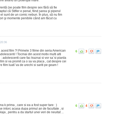
ere având un potenţial mare.
entă (se poate film despre sex fără să fie
ptul că Stifler e penal, fiind sarea şi piperul
 el sunt de un comic nebun. În plus, să nu fim
eori şi momente penibile când am făcut cu
 20:36
 acest film ?! Primele 3 filme din seria American
6
3
adolescenti ! Tocmai din acest motiv multi alti
: adolescenti care fac traznai si vor sa`si piarda
ilm si va promit ca o sa va placa , cat despre cei
 film luati`va de urechi si sariti pe geam !
 k prima , care si ea a fost super tare : )
6
4
se intorc acasa dupa primul an de facultate , si
aja , pentru a da startul unei veri de neuitat ...