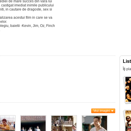
ediei de mare succes din vara lui
castigat imediat inimile publicului
iti, in cautare de dragoste, sex si
alizarea acestui film in care se va
elor.
legiu, baietii -Kevin, Jim, Oz, Finch
…
Lis
Îţi p
Vezi imagini