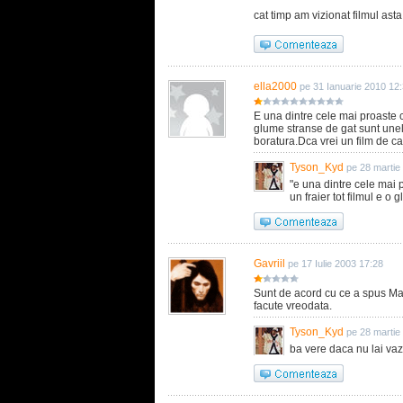
cat timp am vizionat filmul asta
ella2000
pe 31 Ianuarie 2010 12
E una dintre cele mai proaste
glume stranse de gat sunt une
boratura.Dca vrei un film de cal
Tyson_Kyd
pe 28 martie
"e una dintre cele mai
un fraier tot filmul e o
Gavriil
pe 17 Iulie 2003 17:28
Sunt de acord cu ce a spus Matr
facute vreodata.
Tyson_Kyd
pe 28 martie
ba vere daca nu lai va