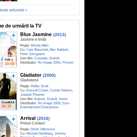
toate articolele »
me de urmărit la TV
Blue Jasmine
(2013)
Jasmine e tristă
Regia:
Woody Allen
Cu:
Cate Blanchett
,
Alec Baldwin
,
Peter Sarsgaard
Gen film:
Comedie
,
Dramă
TVR 1
Distribuitor:
Ro Image 2000
,
Prorom
20:00
Gladiator
(2000)
Gladiatorul
Regia:
Ridley Scott
Cu:
Russell Crowe
,
Connie Nielsen
,
Joaquin Phoenix
Gen film:
Acţiune
,
Dramă
,
Istoric
CineMAX
Distribuitor:
Ro Image 2000
,
Euro
00:35
Entertainment Enterprises
Arrival
(2016)
Primul Contact
Regia:
Denis Villeneuve
Cu:
Michael Stuhlbarg
,
Jeremy