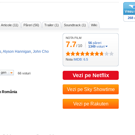
268
u
Articole (11)
Păreri (56)
Trailer (1)
Soundtrack (1)
Wiki
NOTA FILM
7.7
56
păreri
/
10
1349
voturi
s
,
Alyson Hannigan
,
John Cho
Nota
IMDB: 6.5
 gen
66 voturi
Vezi pe Netflix
Vezi pe Sky Showtime
în România
Vezi pe Rakuten