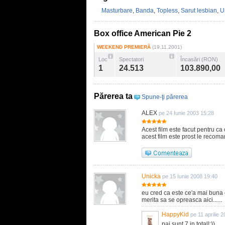
Masturbare
,
Banda
,
Topless
,
Sarut lesbian
,
U
Box office American Pie 2
WEEKEND PREMIERĂ
(19.11.2001)
Loc
Spectatori
Încasări (RON)
1
24.513
103.890,00
Părerea ta
Spune-ţi părerea
ALEX
pe 24 Iunie 2003 15:28
Acest film este facut pentru c
acest film este prost le recoma
Unicka
pe 15 Iunie 2008 19:40
eu cred ca este ce'a mai buna
merita sa se opreasca aici......
HappyKid
pe 11 aprilie 
pai sunt 7 in total!:))