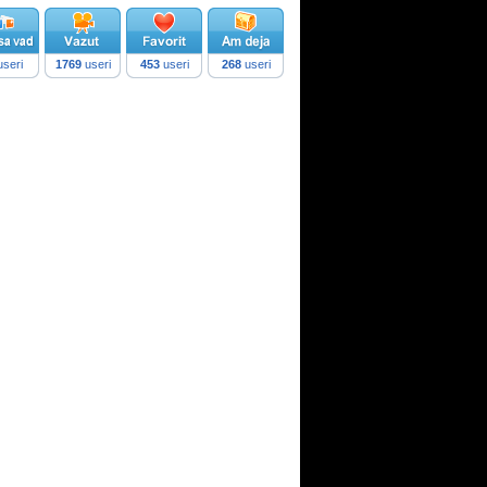
seri
1769
useri
453
useri
268
useri