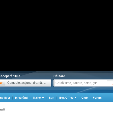
scoperă filme
Căutare
Comedie, acţiune, dramă, ...
mp liber
În curând
Trailer
Ştiri
Box Office
Club
Forum
talii