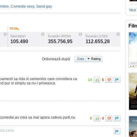
milire
,
Comedie sexy
,
Sarut gay
Vezi 
Fil
TOTAL
Spectatori
Încasări (RON)
Încasări (USD)
105.490
355.756,95
112.655,28
Ordonează după
Data
Rating
a oamenii sa rida si oamenilor care considera ca
14
5
nd pur si simplu sa nu-l priveasca.
 comedie,as vrea sa mai apara cateva parti,nu
8
4
2010 14:04