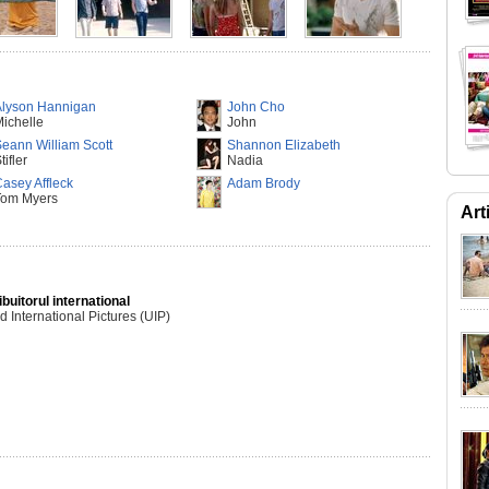
Alyson Hannigan
John Cho
ichelle
John
eann William Scott
Shannon Elizabeth
tifler
Nadia
asey Affleck
Adam Brody
Tom Myers
Art
ibuitorul international
d International Pictures (UIP)