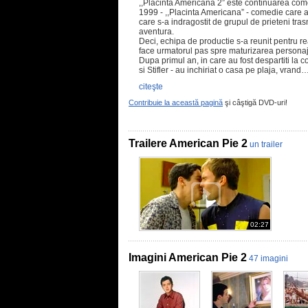
,,Placinta Americana 2” este continuarea com
1999 - ,,Placinta Americana” - comedie care a 
care s-a indragostit de grupul de prieteni trasn
aventura.
Deci, echipa de productie s-a reunit pentru re
face urmatorul pas spre maturizarea personaj
Dupa primul an, in care au fost despartiti la co
si Stifler - au inchiriat o casa pe plaja, vrand
citeşte
Contribuie la această pagină
şi câştigă DVD-uri!
Trailere American Pie 2
un trailer
02:27
Imagini American Pie 2
47 imagini