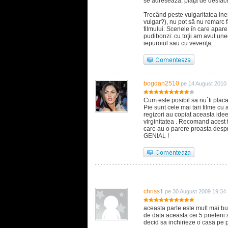
se adresează, piaţa de desfac
Trecând peste vulgaritatea iner
vulgar?), nu pot să nu remarc fa
filmului. Scenele în care apare
pudibonzi: cu toţii am avut un
iepuroiul sau cu veveriţa.
bogdan2510
pe 14 August 2010
Cum este posibil sa nu`ti placa
Pie sunt cele mai tari filme cu 
regizori au copiat aceasta idee 
virginitatea . Recomand acest f
care au o parere proasta despre
GENIAL !
chrissT
pe 30 August 2009 19:34
aceasta parte este mult mai buna
de data aceasta cei 5 prieteni 
decid sa inchirieze o casa pe pl