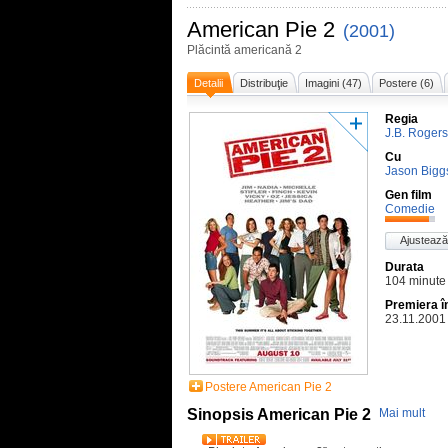
American Pie 2
(2001)
Plăcintă americană 2
Detalii
Distribuţie
Imagini (47)
Postere (6)
Regia
J.B. Rogers
Cu
Jason Bigg
Gen film
Comedie
Ajustează
Durata
104 minute
Premiera 
23.11.2001
Postere American Pie 2
Sinopsis American Pie 2
Mai mult