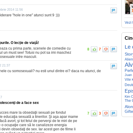
V
brie 2014 11:56
derare "hole in one" atunci sunt 9 :)))
Vezi 
Cin
urile. O lecţie de viaţă!
Le 
zeaza cu prima parte, scenele de comedie cu
8
7
ul un must see! Totusi nu pot sa imi maschez
Stor
osexuale intre masculi.
Alie
Alv
12 21:37
Perf
nele cu somosexuali? nu esti unul dintre ei? daca nu atunci, de
Juan 
Vile
Deut
Epi
Kim C
17
The G
dolescenţi de a face sex
Alo
Gift
ucces mare la obsedaţii sexuali pe fondul
7
3
 de educaţia sexuală a tinerilor. Şi aşa apar mame
acă avort, şi tot felul de perverşi de te miri de pe
e o ocupaţie care să le canalizeze energia
ii devin obsedaţi de sex. Iar acest gen de filme li