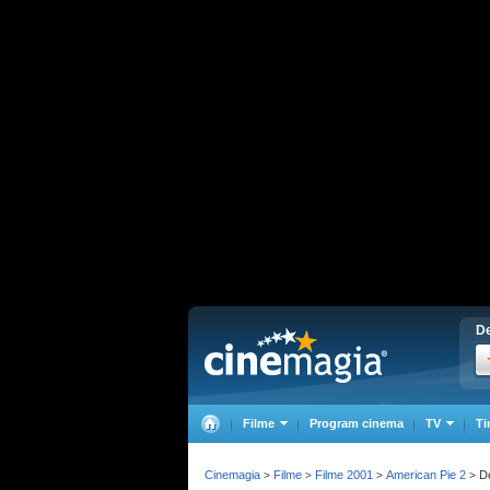
De
Filme
Program cinema
TV
Ti
Cinemagia
Filme
Filme 2001
American Pie 2
De
>
>
>
>