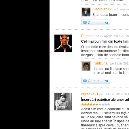
GeorgianX2
pe 1 septem
8 iar daca luam in consi
Emperor
pe 17 Aprilie 2012 22:18
Cel mai bun film din toate timp
O comedie care desi nu rivali
lesbience sarutanduse fac film
dezgustul fata de scenele hom
liviutzu4all
pe 1 iulie 20
da cum nu iti place sce
ce te-ai mai uitat la film
cezarika21
pe 01 Iunie 2012 16:
Încercări patetice ale unor a
Acest film este o comedie cu s
dezinteresului sistemului faţă
la 12 ani, care sunt nevoite să f
unde au mai apărut. În lipsă d
tinerească spre ceva util, tiner