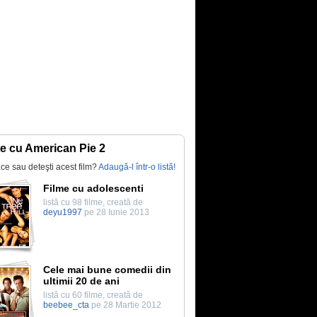
te cu American Pie 2
lace sau deteşti acest film?
Adaugă-l într-o listă!
Filme cu adolescenti
listă cu 98 filme, creată de
deyu1997
pe 28 Iunie 2013
Cele mai bune comedii din
ultimii 20 de ani
listă cu 60 filme, creată de
beebee_cta
pe 28 Martie 2012