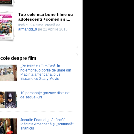
Top cele mai bune filme cu
adolescenti +comedii si...
listă cu 94 filme, creată de
armandd19
pe 21 Aprilie 2015
icole despre film
„Pe felie” cu FilmCafé: în
noiembrie, o porție de umor din
Plăcintă americană, plus
frisoane cu Scary Movie
10 personaje grozave distruse
de sequel-uri
Jocurile Foamei „mănâncă”
Plăcinta Americană şi „scufundă”
Titanicul