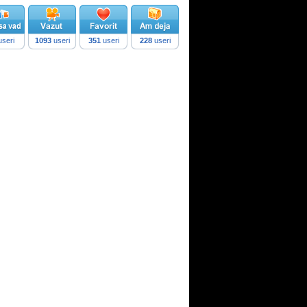
seri
1093
useri
351
useri
228
useri