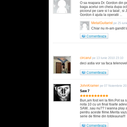
O sa reapara Dr. Gordon din pri
baga acelui om cheia dupa och
piciorul pe care si l-a taiat , s
Gordon il ajuta la operatii ...
MetalGuitarist
pe 25 iun
Chiar nu m-am gandit l
circarul
pe 13 Iunie 2010 23:10
deci astia vor sa faca telenovel
JohnKramer
pe 07 Noiembrie 20
Saw 7
Bun,am fost ieri la film.Pot sa 
nota 10 cu un final foarte adev
SAW...sau nu?? I wanna play 
pentru aceste filme.Merita vaz
serie de filme din totdeauna!!!