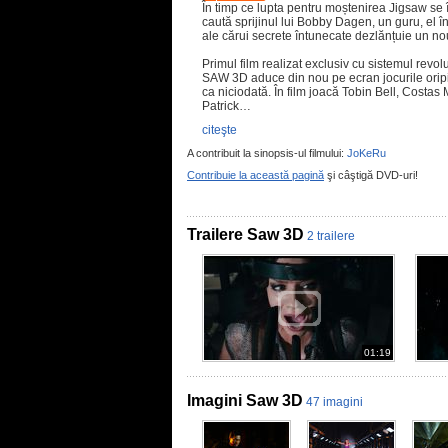
În timp ce lupta pentru moștenirea Jigsaw se 
caută sprijinul lui Bobby Dagen, un guru, el îns
ale cărui secrete întunecate dezlănțuie un nou
Primul film realizat exclusiv cu sistemul revo
SAW 3D aduce din nou pe ecran jocurile oripi
ca niciodată. În film joacă Tobin Bell, Costas
Patrick…
citeşte
A contribuit la sinopsis-ul filmului:
JoKeRu
Contribuie la această pagină
şi câştigă DVD-uri!
Trailere Saw 3D
2 trailere
01:19
Imagini Saw 3D
47 imagini