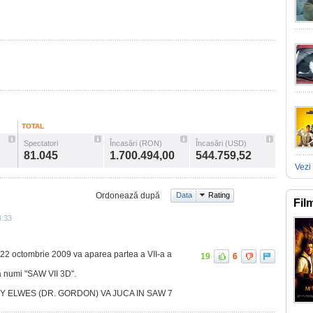
TOTAL
Spectatori
Încasări (RON)
Încasări (USD)
81.045
1.700.494,00
544.759,52
Vezi 
Ordonează după
Data
Rating
Fil
4:33
e 22 octombrie 2009 va aparea partea a VII-a a
19
6
a numi "SAW VII 3D".
RY ELWES (DR. GORDON) VA JUCA IN SAW 7