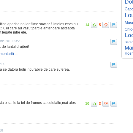
Do
Capo
Lo
Mas
tica aparitia noilor filme saw ar fi inteles ceva nu
14
5
t. Cei care au vazut partile anterioare asteapta
Chlo
 legate intre ele.
Lo
brie 2010 23:25
Seren
. de lantul drujbei!
Ma
Kösh
mentarii) ...
3:14
a se datora bolii incurabile de care suferea.
a o sa fie la fel de frumos ca celelalte,mai ales
10
3
:58