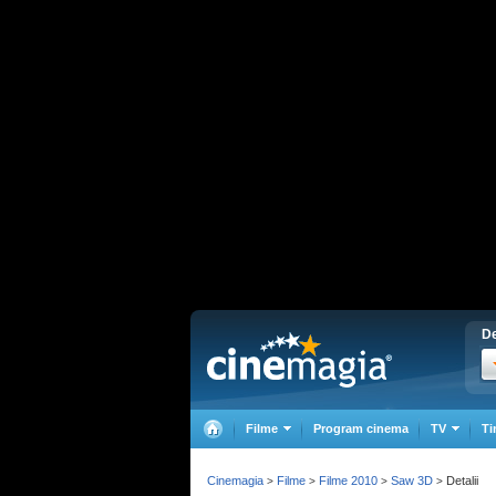
De
Filme
Program cinema
TV
Ti
Cinemagia
Filme
Filme 2010
Saw 3D
Detalii
>
>
>
>