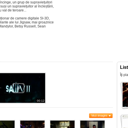
încinge, un grup de supraviețuitori
uși un supraviețuitor al încleștării,
 val de teroare...
luționar de camere digitale SI-3D,
lante ale lui Jigsaw, mai groaznice
 Mandylor, Betsy Russell, Sean
Lis
Îţi p
00:12
Vezi imagini