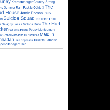
lunay
Kærestesorger
Country Strong
The
te
Summer Rain
Fack ju Göhte 3
ud House
Jamie Dornan
Perry
Suicide Squad
on
Top of the Lake
The Hurt
ë Sevigny
Victoria Ruffo
Lassie
cker
Poppy Montgomery
Paz de la Huerta
Maid in
a Grandi
Maradona by Kusturica
nhattan
Ticket to Paradise
Paul Negoescu
pendiler
Agent Red