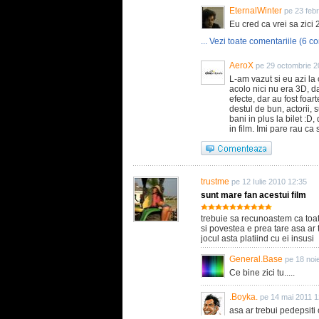
EternalWinter
pe 23 feb
Eu cred ca vrei sa zici
... Vezi toate comentariile (6 co
AeroX
pe 29 octombrie 2
L-am vazut si eu azi la 
acolo nici nu era 3D, d
efecte, dar au fost foar
destul de bun, actorii, 
bani in plus la bilet :D,
in film. Imi pare rau ca 
trustme
pe 12 Iulie 2010 12:35
sunt mare fan acestui film
trebuie sa recunoastem ca toate 
si povestea e prea tare asa ar 
jocul asta platiind cu ei insusi
General.Base
pe 18 noi
Ce bine zici tu.....
.Boyka.
pe 14 mai 2011 1
asa ar trebui pedepsiti 