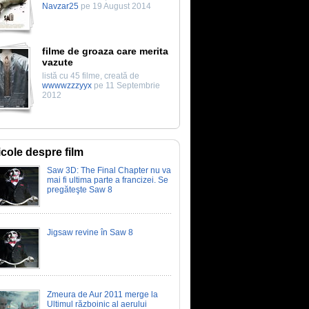
Navzar25
pe 19 August 2014
filme de groaza care merita
vazute
listă cu 45 filme, creată de
wwwwzzzyyx
pe 11 Septembrie
2012
icole despre film
Saw 3D: The Final Chapter nu va
mai fi ultima parte a francizei. Se
pregăteşte Saw 8
Jigsaw revine în Saw 8
Zmeura de Aur 2011 merge la
Ultimul războinic al aerului