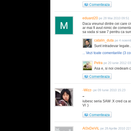
eduard20
pe 28 Mai 2010 09:51
Daca vreunul dintre cei care cri
ar mai fi avut nimic de comenta
sa vada si saw 7 pentru ca sunt
catalin_duta
pe 4 noiem
Sunt intradevar legate..
... Vezi toate comentariile (3 co
Petra
pe 20 iunie 2012 0
Asa e, si noi credeam c
-Wizz-
pe 09 Iunie 2010 15:23
..
iubesc seria SAW :X cred ca ast
VI :)
Al3xDeViL
pe 28 Aprilie 2010 22