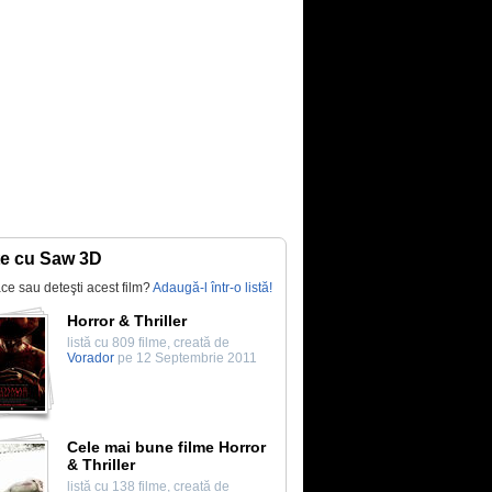
te cu Saw 3D
lace sau deteşti acest film?
Adaugă-l într-o listă!
Horror & Thriller
listă cu 809 filme, creată de
Vorador
pe 12 Septembrie 2011
Cele mai bune filme Horror
& Thriller
listă cu 138 filme, creată de