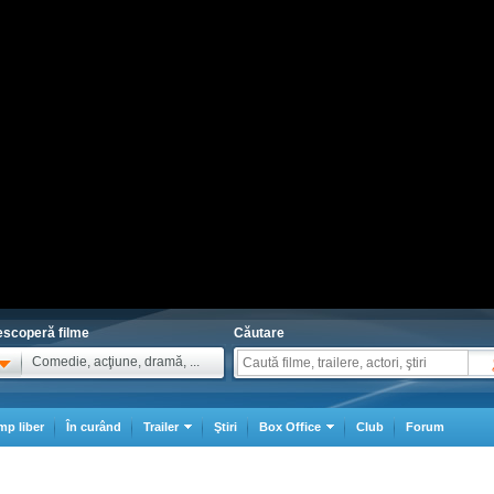
scoperă filme
Căutare
Comedie, acţiune, dramă, ...
mp liber
În curând
Trailer
Ştiri
Box Office
Club
Forum