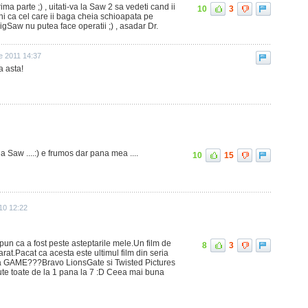
ma parte ;) , uitati-va la Saw 2 sa vedeti cand ii
10
3
i ca cel care ii baga cheia schioapata pe
i JigSaw nu putea face operatii ;) , asadar Dr.
ie 2011 14:37
a asta!
a Saw ....:) e frumos dar pana mea ....
10
15
10 12:22
spun ca a fost peste asteptarile mele.Un film de
8
3
arat.Pacat ca acesta este ultimul film din seria
a GAME???Bravo LionsGate si Twisted Pictures
ute toate de la 1 pana la 7 :D Ceea mai buna