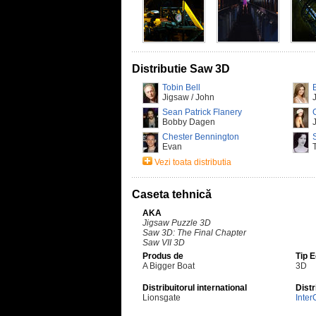
Distributie Saw 3D
Tobin Bell
Jigsaw / John
J
Sean Patrick Flanery
Bobby Dagen
Chester Bennington
Evan
Vezi toata distributia
Caseta tehnică
AKA
Jigsaw Puzzle 3D
Saw 3D: The Final Chapter
Saw VII 3D
Produs de
Tip 
A Bigger Boat
3D
Distribuitorul international
Distr
Lionsgate
Inter