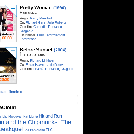
Pretty Woman
(1990)
Frumușica
Regia:
Garry Marshall
Cu:
Richard Gere
,
Julia Roberts
Gen film:
Comedie
,
Romantic
,
Dragoste
Antena 1
Distribuitor:
Euro Entertainment
00:00
Enterprises
Before Sunset
(2004)
Înainte de apus
Regia:
Richard Linklater
Cu:
Ethan Hawke
,
Julie Delpy
Gen film:
Dramă
,
Romantic
,
Dragoste
Warner TV
20:30
toate filmele »
eCloud
Hit and Run
u Iuliu Moldovan
Pat Morita
vin and the Chipmunks: The
ueakquel
El Cid
Joe Pantoliano