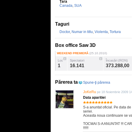
Țara
Canada
,
SUA
Taguri
Doctor
,
Numar in titlu
,
Violenta
,
Tortura
Box office Saw 3D
WEEKEND PREMIERĂ
(25.10.2010)
Loc
Spectatori
Încasări (RON)
1
16.141
373.288,00
Părerea ta
Spune-ţi părerea
JoKeRu
pe 18 Noiembrie 2009 1
Data aparitiei
S-a anuntat oficial. Pe data d
seriei.
Aceasta noua continuare se v
TOCMAI S-A ANUNTAT !!! CA
!!!!!!