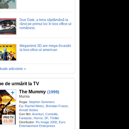
Due Date, a treia săptămână la
rând pe primul loc în box office-ul
românesc
Megamind 3D are mega-încasări
la box-ofice-ul american
toate articolele »
me de urmărit la TV
The Mummy
(1999)
Mumia
Regia:
Stephen Sommers
Cu:
Rachel Weisz
,
Brendan Fraser
,
Arnold Vosloo
Gen film:
Aventuri
,
Comedie
,
PRO TV
,
,
,
Fantastic
Horror
SF
Thriller
21:30
Distribuitor:
Ro Image 2000
,
Euro
Entertainment Enterprises