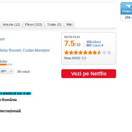
258
u
Articole (12)
Păreri (153)
Trailer (2)
Wiki
NOTA FILM
ert
7.5
153
păreri
/
10
997
voturi
Betsy Russell
,
Costas Mandylor
Nota
IMDB: 5.5
ister
 gen
88 voturi
Vezi pe Netflix
în România
nternațională