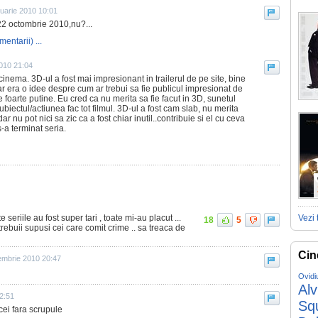
ruarie 2010 10:01
 22 octombrie 2010,nu?...
mentarii) ...
010 21:04
cinema. 3D-ul a fost mai impresionant in trailerul de pe site, bine
ar era o idee despre cum ar trebui sa fie publicul impresionat de
te foarte putine. Eu cred ca nu merita sa fie facut in 3D, sunetul
subiectul/actiunea fac tot filmul. 3D-ul a fost cam slab, nu merita
 dar nu pot nici sa zic ca a fost chiar inutil..contribuie si el cu ceva
s-a terminat seria.
seriile au fost super tari , toate mi-au placut ...
Vezi 
18
5
trebuii supusi cei care comit crime .. sa treaca de
Cin
embrie 2010 20:47
Ovidi
Al
2:51
Sq
cei fara scrupule