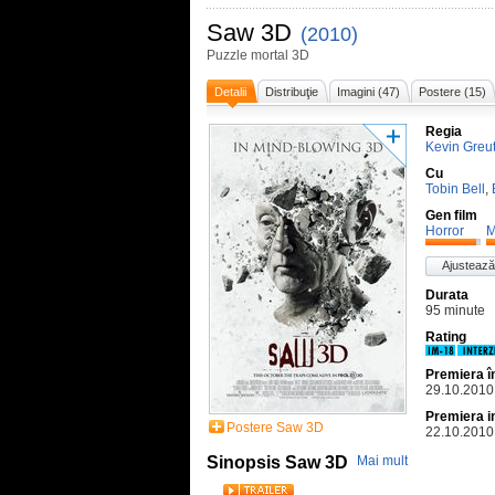
Saw 3D
(2010)
Puzzle mortal 3D
Detalii
Distribuţie
Imagini (47)
Postere (15)
Regia
Kevin Greut
Cu
Tobin Bell
,
Gen film
Horror
M
Ajustează
Durata
95 minute
Rating
Premiera 
29.10.2010
Premiera i
Postere Saw 3D
22.10.2010
Sinopsis Saw 3D
Mai mult