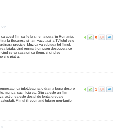
 15:21
 ca acest film sa fie la cinematograf in Romania.
4
0
lina la Bucuresti si l am vazut azi la TV.totul este
ordinara precizie. Muzica va subjuga tot filmul.
larea taiata, cind emma thompson descopera ce
e cind se va casatori cu Benn, si cind se
e si o piatra.
fermecator ca intotdeauna, o drama buna despre
4
1
, munca, sacrificiu etc. Stiu ca este un film
ceva, actiunea este destul de lenta, greoaie
steptat). Filmul il recomand tuturor non-fanilor
:32