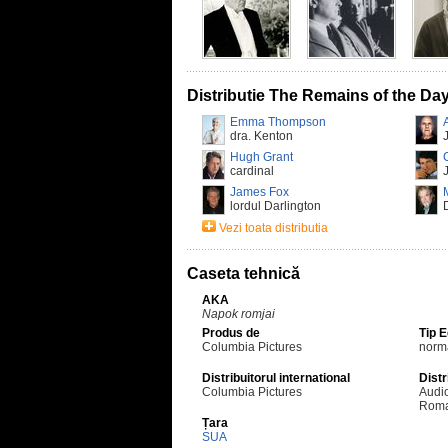
Distributie The Remains of the Da
Emma Thompson
dra. Kenton
Hugh Grant
cardinal
James Fox
lordul Darlington
Vezi toata distributia
Caseta tehnică
AKA
Napok romjai
Produs de
Tip 
Columbia Pictures
norm
Distribuitorul international
Distr
Columbia Pictures
Audio
Roma
Țara
SUA