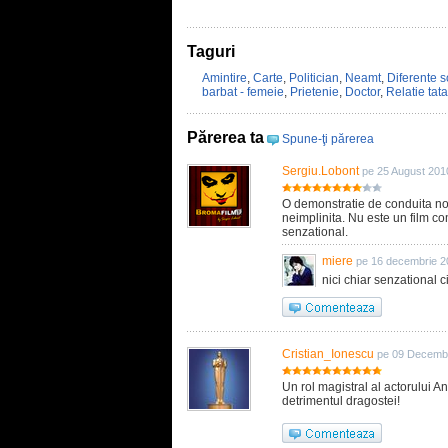
Taguri
Amintire
,
Carte
,
Politician
,
Neamt
,
Diferente s
barbat - femeie
,
Prietenie
,
Doctor
,
Relatie tata 
Părerea ta
Spune-ţi părerea
Sergiu.Lobont
pe 25 August 201
O demonstratie de conduita nob
neimplinita. Nu este un film co
senzational.
miere
pe 16 decembrie 2
nici chiar senzational ci
Cristian_Ionescu
pe 09 Decembr
Un rol magistral al actorului A
detrimentul dragostei!