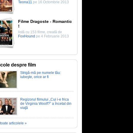
Teona11
pe 16 Octombrie 2013
Filme Dragoste - Romantic
!
listă cu 153 filme, creată de
FoxHound
pe 4 Februarie 2013
icole despre film
Strigă-mă pe numele tău:
iubeşte, orice ar fi
Regizorul filmului „Cui i-e frica
de Virginia Woolf?” a încetat din
viaţă
toate articolele »