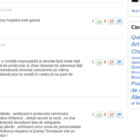
12 15:44
Vezi 
hony hopkins este genial
5
0
Cin
Que
Art
:54
Ch
Jerem
condită ireproșabilă și devotat fară limite față
5
0
Spen
at de protocolar și chiar obsedat de adorarea față
Quai
terpretează minunat caracterele;iar ultima
Mirce
belul(care nu există în carte),mi se pare de
Broo
Pla
de 
Al
of t
titutie , ankilozat in protocolul serviciului ,
4
0
ice britanice , slefuit secole la rand , nu mai
imentul devotiunii fata de obligatiile
aj afectiv , anihiland orice urma de personalitate
 , Anthony Hopkins si Emma Thompson intr-un
tor !