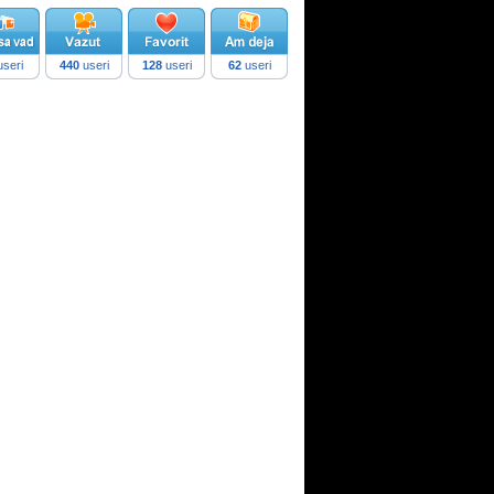
seri
440
useri
128
useri
62
useri