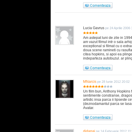
Lucia Gavrus
pe 24 Aprilie 2006
Am astepat luni de zile in 1994
am vazut filmul intr o sala arhip
exceptional si filmat cu o extra
doua scene ramineti cu rasuf
citea hopkins, si apoi ea pling
indeparteza autobuzul. ar pling
MNarcis
pe 28 Iunie 2012 20:02
Un film bun, Anthony Hopkins 
sentimente constranse, dragoste
artistic insa parca ii lipseste 
(deznodamantul parca se lasa a
Avatar.
didanai
pe 14 Februarie 2012 11