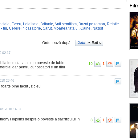
Fil
ociale
,
Evreu
,
Loialitate
,
Britanic
,
Anti semitism
,
Bazat pe roman
,
Relatie
- fiu
,
Cerere in casatorie
,
Sarut
,
Moartea tatalui
,
Caine
,
Nazist
Ordonează după
Data
Rating
0 02:17
ila incruciasata cu o poveste de iubire
10
1
mercial dar pentru cunoscatori e un film
010 23:46
 foarte bine facut , zic eu
ie 2010 14:37
nthony Hopkins despre o poveste a sacrificului in
8
1