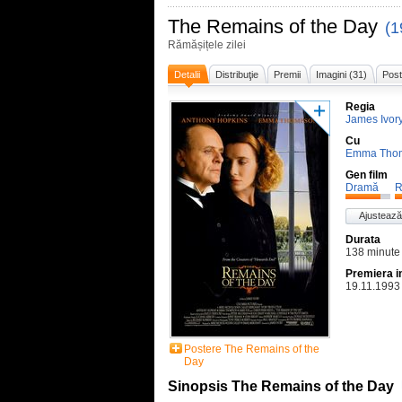
The Remains of the Day
(1
Rămășițele zilei
Detalii
Distribuţie
Premii
Imagini (31)
Post
Regia
James Ivor
Cu
Emma Tho
Gen film
Dramă
R
Ajustează
Durata
138 minute
Premiera i
19.11.1993
Postere The Remains of the
Day
Sinopsis The Remains of the Day