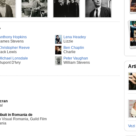
y
Anthony Hopkins
Lena Headey
James Stevens
Lizzie
Christopher Reeve
Ben Chaplin
Jack Lewis
Charlie
Michael Lonsdale
Peter Vaughan
Dupont D'Ivry
William Stevens
Art
Ecran
al
ibuit in Romania de
 Visual Romania, Guild Film
nia
Vezi 