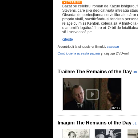
Bazat pe celebrul roman de Kazuo Ishiguro, 
Stevens, care și-a dedicat viața întreagă stăp
Obsedat de perfecțiunea serviciilor ale căror 
propria viață, sacrificându-și fericirea persona
relație cu miss Kenton, colega sa. A ținut-o l
o anumită legătură între ei. Orbit de loialitat
să-l servească pe…
citeşte
A contribuit la sinopsis-ul filmului:
caessar
Contribuie la această pagină
şi câştigă DVD-uri!
Trailere The Remains of the Day
un 
02:17
Imagini The Remains of the Day
31 