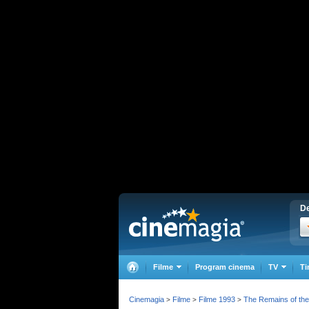
De
Filme
Program cinema
TV
Ti
Cinemagia
Filme
Filme 1993
The Remains of th
>
>
>