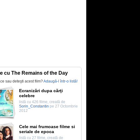
te cu The Remains of the Day
lace sau deteşti acest film?
Adaugă-l într-o listă!
Ecranizări dupa cărţi
celebre
listă cu 426 filme, creată de
Sorin_Constantin
pe 27 Octombrie
2012
Cele mai frumoase filme si
seriale de epoca
listă cu 27 filme, creată de