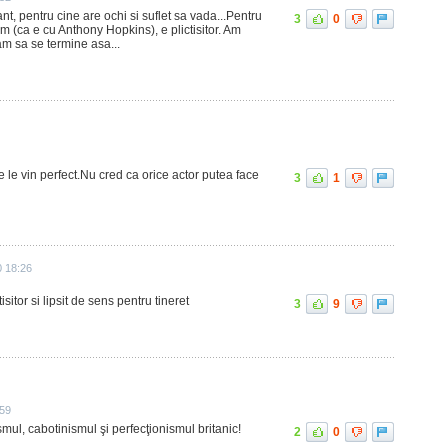
nt, pentru cine are ochi si suflet sa vada...Pentru
3
0
ilm (ca e cu Anthony Hopkins), e plictisitor. Am
am sa se termine asa...
re le vin perfect.Nu cred ca orice actor putea face
3
1
0 18:26
isitor si lipsit de sens pentru tineret
3
9
:59
mul, cabotinismul şi perfecţionismul britanic!
2
0