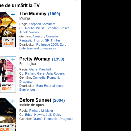
me de urmărit la TV
The Mummy
(1999)
Mumia
Regia:
Stephen Sommers
Cu:
Rachel Weisz
,
Brendan Fraser
,
Arnold Vosloo
Gen film:
Aventuri
,
Comedie
,
PRO TV
,
,
,
Fantastic
Horror
SF
Thriller
21:30
Distribuitor:
Ro Image 2000
,
Euro
Entertainment Enterprises
Pretty Woman
(1990)
Frumușica
Regia:
Garry Marshall
Cu:
Richard Gere
,
Julia Roberts
Gen film:
Comedie
,
Romantic
,
Dragoste
Antena 1
Distribuitor:
Euro Entertainment
00:00
Enterprises
Before Sunset
(2004)
Înainte de apus
Regia:
Richard Linklater
Cu:
Ethan Hawke
,
Julie Delpy
Gen film:
Dramă
,
Romantic
,
Dragoste
Warner TV
20:30