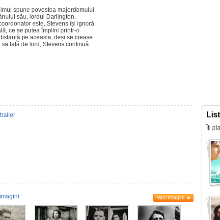
filmul spune povestea majordomului
ânului său, lordul Darlington.
coordonator este, Stevens își ignoră
lă, ce se putea împlini printr-o
a distanță pe aceasta, deși se crease
ea sa față de lord, Stevens continuă
Lis
trailer
Îţi p
imagini
Vezi imagini