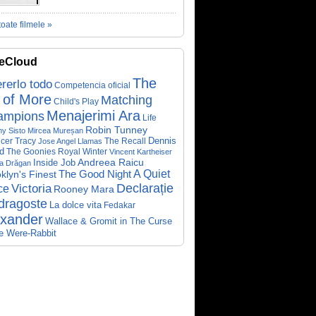
toate filmele »
eCloud
The
rerlo todo
Competencia oficial
 of More
Matching
Child's Play
Menajerimi Ara
ampions
Life
Robin Tunney
y Sisto
Mircea Mureșan
Dennis
cer Tracy
The Recall
Jose Angel Llamas
d
The Goonies
Royal Winter
Vincent Kartheiser
Andreea Raicu
Inside Job
a Drăgan
A Quiet
klyn's Finest
The Good Night
Declarație
Victoria
ce
Rooney Mara
dragoste
La dolce vita
Fedakar
exander
Wallace & Gromit in The Curse
he Were-Rabbit