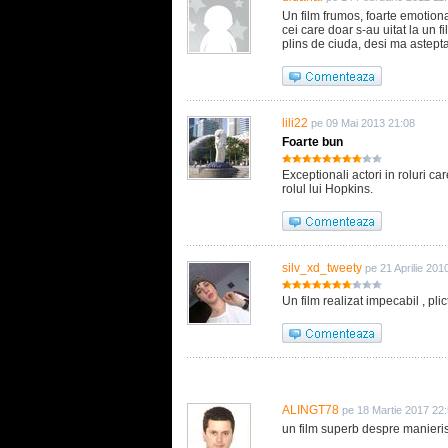
Un film frumos, foarte emotiona
cei care doar s-au uitat la un f
plins de ciuda, desi ma astept
lili22
pe 09 Mai 2013 21:08
Foarte bun
Exceptionali actori in roluri ca
rolul lui Hopkins.
silv_xd_tweety
pe 21 Aprilie 201
Un film realizat impecabil , plict
ALINGT78
pe 18 Martie 2017 22
un film superb despre manieris