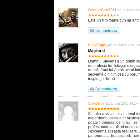
GeorgeGeo2011
pe 12 Iunie 20
Este un film foarte bun iar ant
LavyBogdy
pe 08 Martie 2010 19
Magistral
Domnul Stevens e un domn cu o 
de profesia lui.Totuși,e exager
de stăpânul lui.Ambii actori in
secvență din film,cea cu porum
inspirație divină.
Spikos
pe 11 August 2013 14:14
Situatie clasica tipica , omul-ins
majordomul castelelor aristocrat
poate fi demolat de nimic , sent
profesionale atrofiind orice cur
; excelenta aceasta realizare
parteneriat artistic superb , uimi