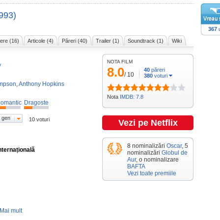
993)
367
u
ere (16)
Articole (4)
Păreri (40)
Trailer (1)
Soundtrack (1)
Wiki
NOTA FILM
y
8.0
40
păreri
/
10
380
voturi
mpson
,
Anthony Hopkins
Nota
IMDB: 7.8
omantic
Dragoste
 gen
10 voturi
Vezi pe Netflix
8 nominalizări
Oscar
, 5
nternațională
nominalizări
Globul de
Aur
, o nominalizare
BAFTA
Vezi toate premiile
Mai mult