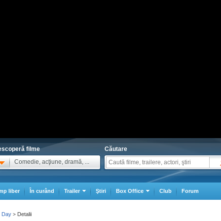
scoperă filme
Căutare
Comedie, acţiune, dramă, ...
mp liber
În curând
Trailer
Ştiri
Box Office
Club
Forum
e Day
Detalii
>