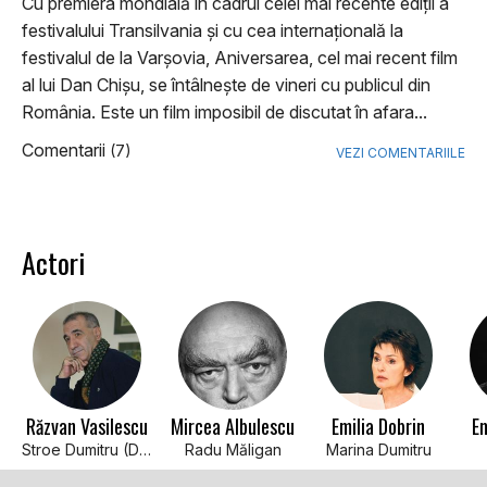
Cu premiera mondială în cadrul celei mai recente ediţii a
festivalului Transilvania şi cu cea internaţională la
festivalul de la Varşovia, Aniversarea, cel mai recent film
al lui Dan Chişu, se întâlneşte de vineri cu publicul din
România. Este un film imposibil de discutat în afara...
Comentarii
(7)
VEZI COMENTARIILE
Actori
Răzvan Vasilescu
Mircea Albulescu
Emilia Dobrin
E
Stroe Dumitru (Ducu)
Radu Măligan
Marina Dumitru