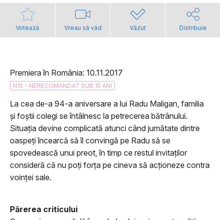
Votează
Vreau să văd
Văzut
Distribuie
Premiera în România: 10.11.2017
N15 - NERECOMANDAT SUB 15 ANI
La cea de-a 94-a aniversare a lui Radu Maligan, familia
şi foştii colegi se întâlnesc la petrecerea bătrânului.
Situaţia devine complicată atunci când jumătate dintre
oaspeţi încearcă să îl convingă pe Radu să se
spovedească unui preot, în timp ce restul invitaţilor
consideră că nu poţi forţa pe cineva să acţioneze contra
voinţei sale.
Părerea criticului