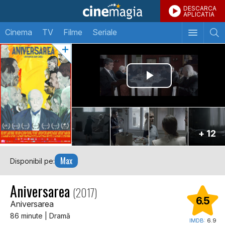
DESCARCA
APLICATIA
Cinema
TV
Filme
Seriale
+ 12
Max
Disponibil pe:
Aniversarea
(2017)
6.5
Aniversarea
86 minute | Dramă
IMDB:
6.9