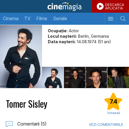
DESCARCA
APLICATIA
Cinema
TV
Filme
Seriale
Ocupație:
Actor
Locul naşterii:
Berlin, Germania
Data naşterii:
14.08.1974 (51 ani)
Tomer Sisley
7.4
Votează
Comentarii (5)
VEZI COMENTARIILE