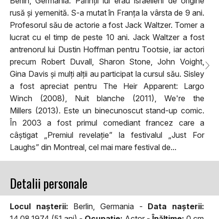
Berlin, Germania. Părinții lui erau israelieni de origine
rusă și yemenită. S-a mutat în Franța la vârsta de 9 ani.
Profesorul său de actorie a fost Jack Waltzer. Tomer a
lucrat cu el timp de peste 10 ani. Jack Waltzer a fost
antrenorul lui Dustin Hoffman pentru Tootsie, iar actori
precum Robert Duvall, Sharon Stone, John Voight,
Gina Davis și mulți alții au participat la cursul său. Sisley
a fost apreciat pentru The Heir Apparent: Largo
Winch (2008), Nuit blanche (2011), We're the
Millers (2013). Este un binecunoscut stand-up comic.
În 2003 a fost primul comediant francez care a
câștigat „Premiul revelație” la festivalul „Just For
Laughs” din Montreal, cel mai mare festival de...
Detalii personale
Locul naşterii:
Berlin, Germania -
Data naşterii:
14.08.1974 (51 ani) -
Ocupaţie:
Actor -
Înălţime:
0 cm