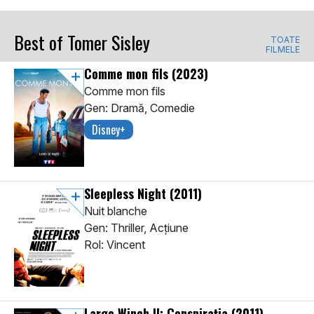
Best of Tomer Sisley
TOATE
FILMELE
Comme mon fils
(2023)
Comme mon fils
Gen: Dramă, Comedie
Disney+
Sleepless Night
(2011)
Nuit blanche
Gen: Thriller, Acţiune
Rol: Vincent
Largo Winch II: Conspirația
(2011)