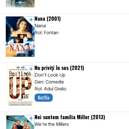
Nana
(2001)
Nana
Rol: Fontan
Nu priviți în sus
(2021)
Don't Look Up
Gen: Comedie
Rol: Adul Grelio
Netflix
Noi suntem familia Miller
(2013)
We're the Millers