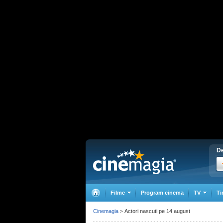
De
Filme
Program cinema
TV
Ti
Cinemagia
Actori nascuti pe 14 august
>