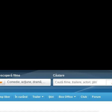
scoperă filme
Căutare
Comedie, acţiune, dramă, ...
mp liber
În curând
Trailer
Ştiri
Box Office
Club
Forum