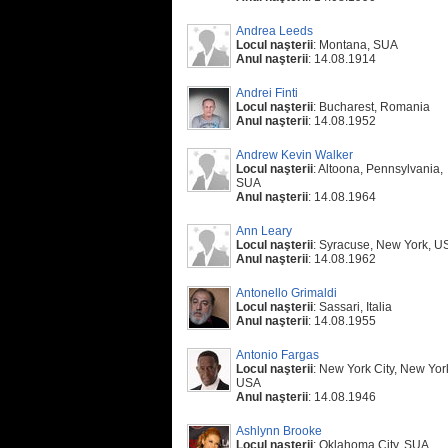
Andrea Leeds
Locul naşterii
: Montana, SUA
Anul naşterii
: 14.08.1914
Andrei Finti
Locul naşterii
: Bucharest, Romania
Anul naşterii
: 14.08.1952
Andrew Kevin Walker
Locul naşterii
: Altoona, Pennsylvania,
SUA
Anul naşterii
: 14.08.1964
Ann Leary
Locul naşterii
: Syracuse, New York, U
Anul naşterii
: 14.08.1962
Antonello Grimaldi
Locul naşterii
: Sassari, Italia
Anul naşterii
: 14.08.1955
Antonio Fargas
Locul naşterii
: New York City, New Yor
USA
Anul naşterii
: 14.08.1946
Ashlynn Brooke
Locul naşterii
: Oklahoma City, SUA