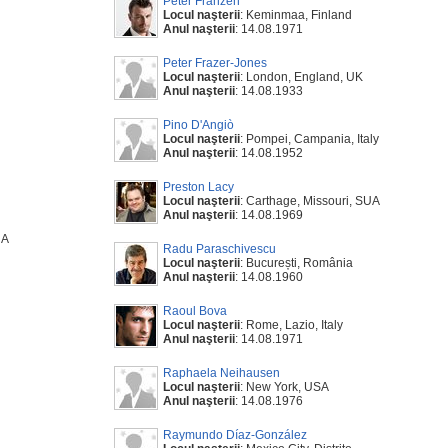
Peter Franzén
Locul naşterii
: Keminmaa, Finland
Anul naşterii
: 14.08.1971
Peter Frazer-Jones
Locul naşterii
: London, England, UK
Anul naşterii
: 14.08.1933
Pino D'Angiò
Locul naşterii
: Pompei, Campania, Italy
Anul naşterii
: 14.08.1952
Preston Lacy
Locul naşterii
: Carthage, Missouri, SUA
Anul naşterii
: 14.08.1969
UA
Radu Paraschivescu
Locul naşterii
: București, România
Anul naşterii
: 14.08.1960
Raoul Bova
Locul naşterii
: Rome, Lazio, Italy
Anul naşterii
: 14.08.1971
Raphaela Neihausen
Locul naşterii
: New York, USA
Anul naşterii
: 14.08.1976
Raymundo Díaz-González