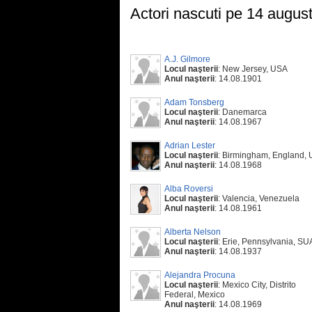
Actori nascuti pe 14 augus
A.J. Gilmore
Locul naşterii
: New Jersey, USA
Anul naşterii
: 14.08.1901
Adam Tonsberg
Locul naşterii
: Danemarca
Anul naşterii
: 14.08.1967
Adrian Lester
Locul naşterii
: Birmingham, England,
Anul naşterii
: 14.08.1968
Alba Roversi
Locul naşterii
: Valencia, Venezuela
Anul naşterii
: 14.08.1961
Alberta Nelson
Locul naşterii
: Erie, Pennsylvania, SU
Anul naşterii
: 14.08.1937
Alejandra Procuna
Locul naşterii
: Mexico City, Distrito
Federal, Mexico
Anul naşterii
: 14.08.1969