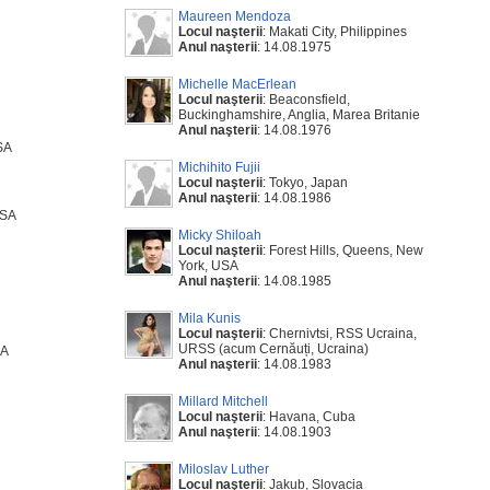
Maureen Mendoza
Locul naşterii
: Makati City, Philippines
Anul naşterii
: 14.08.1975
Michelle MacErlean
Locul naşterii
: Beaconsfield,
Buckinghamshire, Anglia, Marea Britanie
Anul naşterii
: 14.08.1976
SA
Michihito Fujii
Locul naşterii
: Tokyo, Japan
Anul naşterii
: 14.08.1986
USA
Micky Shiloah
Locul naşterii
: Forest Hills, Queens, New
York, USA
Anul naşterii
: 14.08.1985
Mila Kunis
Locul naşterii
: Chernivtsi, RSS Ucraina,
URSS (acum Cernăuți, Ucraina)
SA
Anul naşterii
: 14.08.1983
Millard Mitchell
Locul naşterii
: Havana, Cuba
Anul naşterii
: 14.08.1903
Miloslav Luther
Locul naşterii
: Jakub, Slovacia