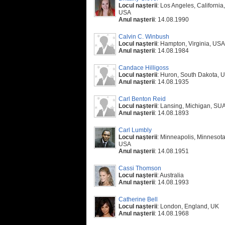
Locul naşterii
: Los Angeles, California,
USA
Anul naşterii
: 14.08.1990
Calvin C. Winbush
Locul naşterii
: Hampton, Virginia, USA
Anul naşterii
: 14.08.1984
Candace Hilligoss
Locul naşterii
: Huron, South Dakota, 
Anul naşterii
: 14.08.1935
Carl Benton Reid
Locul naşterii
: Lansing, Michigan, SU
Anul naşterii
: 14.08.1893
Carl Lumbly
Locul naşterii
: Minneapolis, Minnesota
USA
Anul naşterii
: 14.08.1951
Cassi Thomson
Locul naşterii
: Australia
Anul naşterii
: 14.08.1993
Catherine Bell
Locul naşterii
: London, England, UK
Anul naşterii
: 14.08.1968