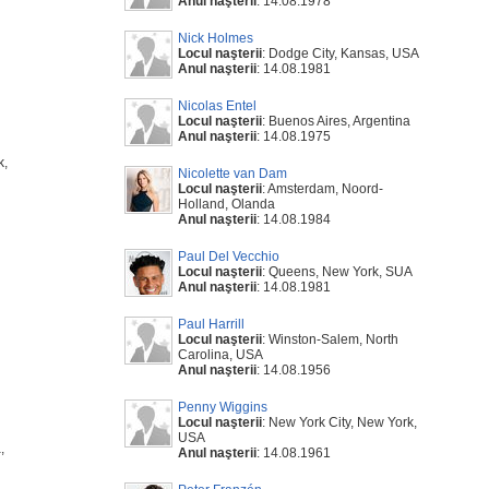
Anul naşterii
: 14.08.1978
Nick Holmes
Locul naşterii
: Dodge City, Kansas, USA
Anul naşterii
: 14.08.1981
Nicolas Entel
Locul naşterii
: Buenos Aires, Argentina
Anul naşterii
: 14.08.1975
k,
Nicolette van Dam
Locul naşterii
: Amsterdam, Noord-
Holland, Olanda
Anul naşterii
: 14.08.1984
Paul Del Vecchio
Locul naşterii
: Queens, New York, SUA
Anul naşterii
: 14.08.1981
Paul Harrill
Locul naşterii
: Winston-Salem, North
Carolina, USA
Anul naşterii
: 14.08.1956
Penny Wiggins
Locul naşterii
: New York City, New York,
USA
,
Anul naşterii
: 14.08.1961