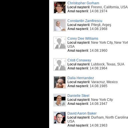
Christopher Gorham
Locul naşterii
: Fresno, California, USA
Anul naşterii
: 14.08.1974
Constantin Zamfirescu
Locul naşterii
: Piteşti, Argeş
Anul naşterii
: 14.08.1968
Corey Dee Williams
Locul naşterii
: New York City, New Yor
USA
Anul naşterii
: 14.08.1960
Cristi Conaway
Locul naşterii
: Lubbock, Texas, SUA
Anul naşterii
: 14.08.1964
Dalia Hernandez
Locul naşterii
: Varacruz, Mexico
Anul naşterii
: 14.08.1985
Danielle Steel
Locul naşterii
: New York City
Anul naşterii
: 14.08.1947
David Aaron Baker
Locul naşterii
: Durham, North Carolina
USA
Anul naşterii
: 14.08.1963