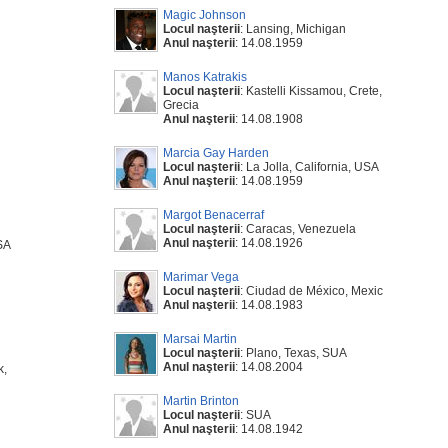
Magic Johnson
Locul naşterii
: Lansing, Michigan
Anul naşterii
: 14.08.1959
Manos Katrakis
Locul naşterii
: Kastelli Kissamou, Crete,
Grecia
Anul naşterii
: 14.08.1908
Marcia Gay Harden
Locul naşterii
: La Jolla, California, USA
Anul naşterii
: 14.08.1959
Margot Benacerraf
Locul naşterii
: Caracas, Venezuela
Anul naşterii
: 14.08.1926
SA
Marimar Vega
Locul naşterii
: Ciudad de México, Mexic
Anul naşterii
: 14.08.1983
Marsai Martin
Locul naşterii
: Plano, Texas, SUA
Anul naşterii
: 14.08.2004
k,
Martin Brinton
Locul naşterii
: SUA
Anul naşterii
: 14.08.1942