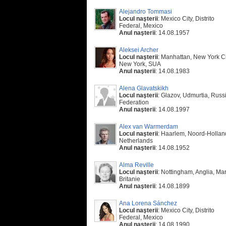
Alejandro Tommasi
Locul naşterii
: Mexico City, Distrito
Federal, Mexico
Anul naşterii
: 14.08.1957
Aleksei Archer
Locul naşterii
: Manhattan, New York Ci
New York, SUA
Anul naşterii
: 14.08.1983
Alena Glavatskikh
Locul naşterii
: Glazov, Udmurtia, Russ
Federation
Anul naşterii
: 14.08.1997
Alex van Warmerdam
Locul naşterii
: Haarlem, Noord-Hollan
Netherlands
Anul naşterii
: 14.08.1952
Alma Reville
Locul naşterii
: Nottingham, Anglia, Ma
Britanie
Anul naşterii
: 14.08.1899
Ana Lorena Sánchez
Locul naşterii
: Mexico City, Distrito
Federal, Mexico
Anul naşterii
: 14.08.1990