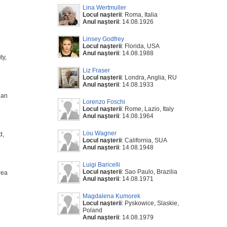
Lina Wertmuller
Locul naşterii
: Roma, Italia
Anul naşterii
: 14.08.1926
Linsey Godfrey
Locul naşterii
: Florida, USA
Anul naşterii
: 14.08.1988
ty,
Liz Fraser
Locul naşterii
: Londra, Anglia, RU
Anul naşterii
: 14.08.1933
ian
Lorenzo Foschi
Locul naşterii
: Rome, Lazio, Italy
Anul naşterii
: 14.08.1964
Lou Wagner
d,
Locul naşterii
: California, SUA
Anul naşterii
: 14.08.1948
Luigi Baricelli
Locul naşterii
: Sao Paulo, Brazilia
rea
Anul naşterii
: 14.08.1971
Magdalena Kumorek
Locul naşterii
: Pyskowice, Slaskie,
Poland
Anul naşterii
: 14.08.1979