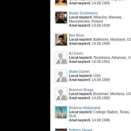
Anul naşterii
: 14.08.1985
Beata Tyszkiewicz
Locul naşterii
: Wilanów, Warsaw,
Mazowieckie, Poland
Anul naşterii
: 14.08.1938
Ben Bass
Locul naşterii
: Baltimore, Maryland, U
Anul naşterii
: 14.08.1968
BJ Davis
Locul naşterii
: Texarkana, Arkansas, 
Anul naşterii
: 14.08.1952
Blake Daniel
Locul naşterii
: USA
Anul naşterii
: 14.08.1989
Brannon Braga
Locul naşterii
: Bozeman, Montana, U
Anul naşterii
: 14.08.1965
Brianna Hildebrand
Locul naşterii
: College Station, Texas,
SUA
Anul naşterii
: 14.08.1996
Brittany Glover