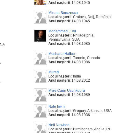
Anul naşterii
: 14.08.1945
Miruna Boruzescu
Locul naşterii
: Craiova, Dolj, România
Anul naşterii
: 14.08.1945
Mohammed J. Ali
Locul naşterii
: Philadelphia,
Pennsylvania, SUA
Anul naşterii
: 14.08.1985
USA
Moshana Halbert
Locul naşterii
: Toronto, Canada
Anul naşterii
: 14.08.1986
A
Murad
Locul naşterii
: India
Anul naşterii
: 14.08.2012
,
Myre Cagri Uzunkopru
Anul naşterii
: 14.08.1989
Nate Irwin
Locul naşterii
: Gregory, Arkansas, USA
Anul naşterii
: 14.08.1936
Neil Newbon
Locul naşterii
: Birmingham, Anglia, RU