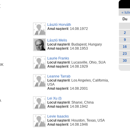
t
« Iuli
Du
László Horváth
Anul naşterii
: 14.08.1972
2
9
László Melis
Locul naşterii
: Budapest, Hungary
16
Anul naşterii
: 14.08.1953
23
Laurie Franks
30
Locul naşterii
: Lucasville, Ohio, SUA
 UK
Anul naşterii
: 14.08.1929
Leanne Tarrab
Locul naşterii
: Los Angeles, California,
USA
Anul naşterii
: 14.08.2001
Lei Xu (I)
A
Locul naşterii
: Shanxi, China
Anul naşterii
: 14.08.1942
Levie Isaacks
Locul naşterii
: Houston, Texas, USA
Anul naşterii
: 14.08.1946