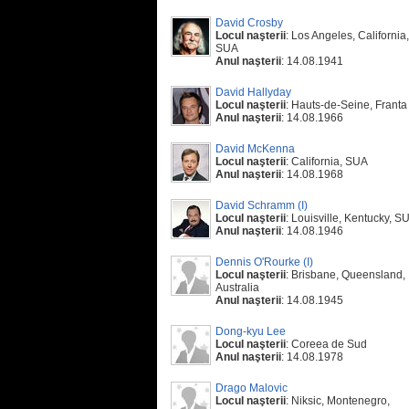
David Crosby
Locul naşterii
: Los Angeles, California,
SUA
Anul naşterii
: 14.08.1941
David Hallyday
Locul naşterii
: Hauts-de-Seine, Franta
Anul naşterii
: 14.08.1966
David McKenna
Locul naşterii
: California, SUA
Anul naşterii
: 14.08.1968
David Schramm (I)
Locul naşterii
: Louisville, Kentucky, S
Anul naşterii
: 14.08.1946
Dennis O'Rourke (I)
Locul naşterii
: Brisbane, Queensland,
Australia
Anul naşterii
: 14.08.1945
Dong-kyu Lee
Locul naşterii
: Coreea de Sud
Anul naşterii
: 14.08.1978
Drago Malovic
Locul naşterii
: Niksic, Montenegro,