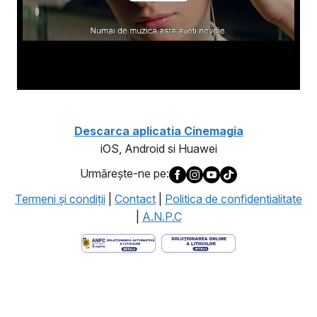
Descarca aplicatia Cinemagia
iOS, Android si Huawei
Urmăreşte-ne pe:
Termeni şi condiţii
|
Contact
|
Politica de confidentialitate
|
A.N.P.C