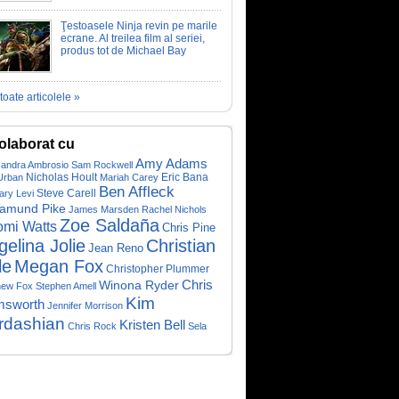
Ţestoasele Ninja revin pe marile
ecrane. Al treilea film al seriei,
produs tot de Michael Bay
toate articolele »
olaborat cu
Amy Adams
sandra Ambrosio
Sam Rockwell
Nicholas Hoult
Eric Bana
Urban
Mariah Carey
Ben Affleck
Steve Carell
ary Levi
amund Pike
James Marsden
Rachel Nichols
Zoe Saldaña
mi Watts
Chris Pine
gelina Jolie
Christian
Jean Reno
le
Megan Fox
Christopher Plummer
Chris
Winona Ryder
hew Fox
Stephen Amell
Kim
sworth
Jennifer Morrison
rdashian
Kristen Bell
Chris Rock
Sela