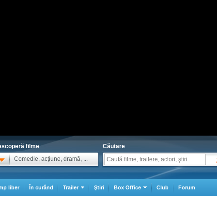
scoperă filme
Căutare
Comedie, acţiune, dramă, ...
mp liber
În curând
Trailer
Ştiri
Box Office
Club
Forum