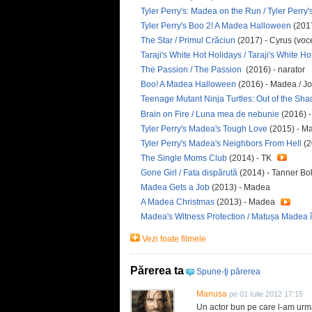
Tyler Perry's: Madea on the Run / Tyler Perr
Tyler Perry's Boo 2! A Madea Halloween
(201
The Star / Primul Crăciun
(2017) - Cyrus (voc
Taraji's White Hot Holidays / Taraji's White H
The Passion / The Passion
(2016) - narator
Boo! A Madea Halloween
(2016) - Madea / Jo
Teenage Mutant Ninja Turtles: Out of the Sha
Brain on Fire / Luna mea de nebunie
(2016) 
Tyler Perry's Madea's Tough Love
(2015) - Ma
Tyler Perry's Madea's Neighbors From Hell
(2
The Single Moms Club
(2014) - TK
Gone Girl / Fata dispărută
(2014) - Tanner Bo
Madea Gets a Job
(2013) - Madea
A Madea Christmas
(2013) - Madea
Madea's Witness Protection / Matușa Madea î
Vezi toate filmele
Părerea ta
Spune-ţi părerea
Manusa
pe 01 Iulie 2012 17:15
Un actor bun pe care l-am urma