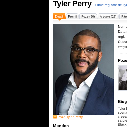
Tyler Perry
Filme regizate de Ty
Detalii
Premii
Poze (36)
Articole (27)
Păre
Nume
Data 
regizo
Culoa
creşti
Poze
Biog
Tyler
scenar
creea
Poze Tyler Perry
sa pie
Black 
Monden