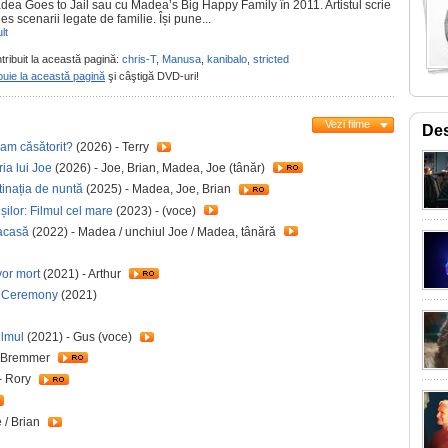
dea Goes to Jail sau cu Madea’s Big Happy Family în 2011. Artistul scrie
es scenarii legate de familie. Își pune...
lt
tribuit la această pagină:
chris-T
,
Manusa
,
kanibalo
,
stricted
buie la această pagină
şi câştigă DVD-uri!
Vezi filme
Des
-am căsătorit?
(2026) - Terry
ia lui Joe
(2026) - Joe, Brian, Madea, Joe (tânăr)
inația de nuntă
(2025) - Madea, Joe, Brian
șilor: Filmul cel mare
(2023) - (voce)
acasă
(2022) - Madea / unchiul Joe / Madea, tânără
or mort
(2021) - Arthur
on Ceremony
(2021)
ilmul
(2021) - Gus (voce)
k Bremmer
- Rory
 / Brian