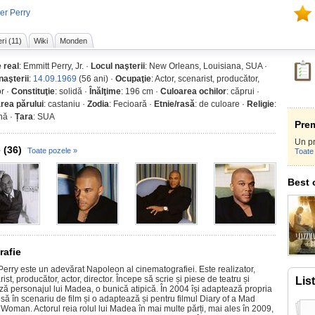
ler Perry
ri (11)
Wiki
Monden
 real
: Emmitt Perry, Jr. ·
Locul naşterii
: New Orleans, Louisiana, SUA ·
naşterii
:
14.09.1969
(56 ani) ·
Ocupaţie
: Actor, scenarist, producător,
r ·
Constituţie
: solidă ·
Înălţime
: 196 cm ·
Culoarea ochilor
: căprui ·
rea părului
: castaniu ·
Zodia
: Fecioară ·
Etnie/rasă
: de culoare ·
Religie
:
nă ·
Țara
: SUA
Prem
Un p
 (36)
Toate pozele »
Toate 
Best 
rafie
 Perry este un adevărat Napoleon al cinematografiei. Este realizator,
ist, producător, actor, director. Începe să scrie și piese de teatru și
Lis
ză personajul lui Madea, o bunică atipică. În 2004 își adaptează propria
să în scenariu de film și o adaptează și pentru filmul Diary of a Mad
Woman. Actorul reia rolul lui Madea în mai multe părți, mai ales în 2009,