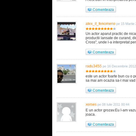
alex_il_fenomeno
pe 15 Martie
Un actor aparut practic de nica
productii lansate de curand, d
Cross", unde l-a interpretat per
radu3455
pe 16 Decembrie 2012
este un actor foarte bun cu o p
sa mai am ocazia sa-l mai vad
xerses
pe 08 Iulie 2011 00:44
E un actor grozav.Eu l-am vazu
joaca.