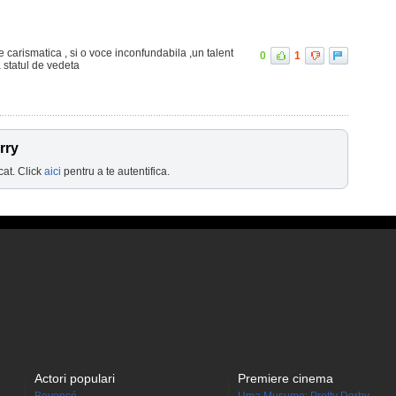
re carismatica , si o voce inconfundabila ,un talent
0
1
a statul de vedeta
rry
cat. Click
aici
pentru a te autentifica.
Actori populari
Premiere cinema
Beyoncé
Uma Musume: Pretty Derby -...