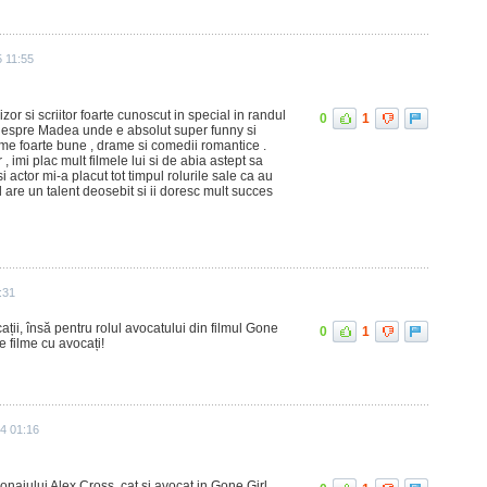
5 11:55
izor si scriitor foarte cunoscut in special in randul
0
1
si despre Madea unde e absolut super funny si
ilme foarte bune , drame si comedii romantice .
r , imi plac mult filmele lui si de abia astept sa
i actor mi-a placut tot timpul rolurile sale ca au
ul are un talent deosebit si ii doresc mult succes
:31
ții, însă pentru rolul avocatului din filmul Gone
0
1
de filme cu avocați!
4 01:16
onajului Alex Cross, cat si avocat in Gone Girl.