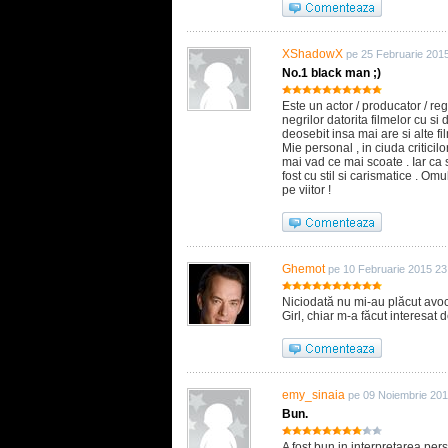
XShadowX
pe 25 Februarie 201
No.1 black man ;)
Este un actor / producator / reg
negrilor datorita filmelor cu 
deosebit insa mai are si alte f
Mie personal , in ciuda criticilo
mai vad ce mai scoate . Iar ca s
fost cu stil si carismatice . Om
pe viitor !
Ghemot
pe 10 Februarie 2015 23
Niciodată nu mi-au plăcut avoca
Girl, chiar m-a făcut interesat 
emy_sinaia
pe 09 Noiembrie 201
Bun.
A fost bun in interpretarea pers