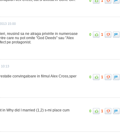
0
1
 2013 15:00
ieri, reusind sa ne atraga privirile in numeroase
0
1
intre care nu pot omite "God Deeds" sau "Alex
fect pe protagonist.
 10:13
restatie convingatoare in filmul Alex Cross,sper
0
1
t in Why did I married (1,2) s-mi place cum
0
1