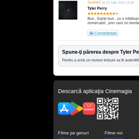
Sorin87
pe 02 Iulie 2011 11:06
Tyler Perry
Bun , foarte bun , cu o infatisa
remarcabil , prin care isi merit
Spune-ţi părerea despre Tyler Pe
Pentru a scrie un review trebuie sa fii autentifi
Descarcă aplicaţia Cinemagia
Filme pe genuri
Filme noi
Acţiune
Filme 2028