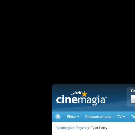
De
Filme
Program cinema
TV
Ti
Cinemagia
Regizori
Tyler Perry
>
>