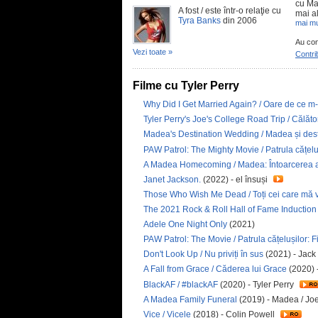
cu Ma
A fost / este într-o relaţie cu
mai al
Tyra Banks
din 2006
mai mu
Au con
Vezi toate »
Contri
Filme cu Tyler Perry
Why Did I Get Married Again? / Oare de ce m
Tyler Perry's Joe's College Road Trip / Călător
Madea's Destination Wedding / Madea și dest
PAW Patrol: The Mighty Movie / Patrula cățelu
A Madea Homecoming / Madea: Întoarcerea 
Janet Jackson.
(2022) - el însuși
Those Who Wish Me Dead / Toți cei care mă v
The 2021 Rock & Roll Hall of Fame Inducti
Adele One Night Only
(2021)
PAW Patrol: The Movie / Patrula cățelușilor: F
Don't Look Up / Nu priviți în sus
(2021) - Jac
A Fall from Grace / Căderea lui Grace
(2020) 
BlackAF / #blackAF
(2020) - Tyler Perry
A Madea Family Funeral
(2019) - Madea / Joe
Vice / Vicele
(2018) - Colin Powell