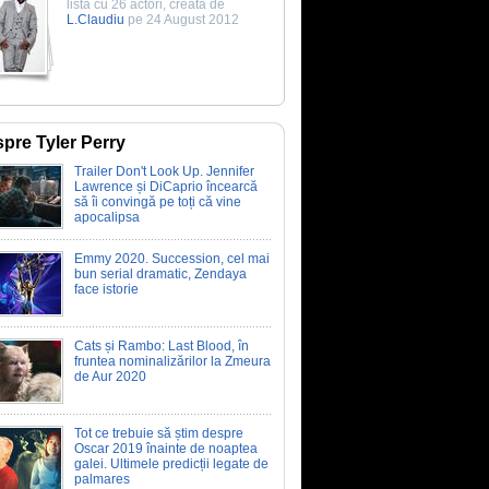
listă cu 26 actori, creată de
L.Claudiu
pe 24 August 2012
pre Tyler Perry
Trailer Don't Look Up. Jennifer
Lawrence și DiCaprio încearcă
să îi convingă pe toți că vine
apocalipsa
Emmy 2020. Succession, cel mai
bun serial dramatic, Zendaya
face istorie
Cats și Rambo: Last Blood, în
fruntea nominalizărilor la Zmeura
de Aur 2020
Tot ce trebuie să știm despre
Oscar 2019 înainte de noaptea
galei. Ultimele predicții legate de
palmares