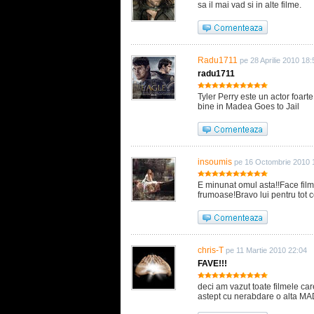
sa il mai vad si in alte filme.
Radu1711
pe 28 Aprilie 2010 18:
radu1711
Tyler Perry este un actor foart
bine in Madea Goes to Jail
insoumis
pe 16 Octombrie 2010 
E minunat omul asta!!Face filme
frumoase!Bravo lui pentru tot 
chris-T
pe 11 Martie 2010 22:04
FAVE!!!
deci am vazut toate filmele care
astept cu nerabdare o alta MAD