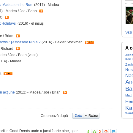
y's: Madea on the Run
(2017) - Madea
7) - Madea / Joe / Brian
e)
ot Holidays
(2016) - el însuși
Vezi 
e / Brian
dows / Ţestoasele Ninja 2
(2016) - Baxter Stockman
A c
- Richard
dea / Joe / Brian (voce)
Ales
Karl 
014) - Madea
Zach
Ros
lt
Nao
An
Ba
n acțiune
(2012) - Madea / Joe / Brian
Matt
Hem
Ka
Ward
Ordonează după
Data
Rating
rit in Good Deeds unde a jucat foarte bine, sper
4
2