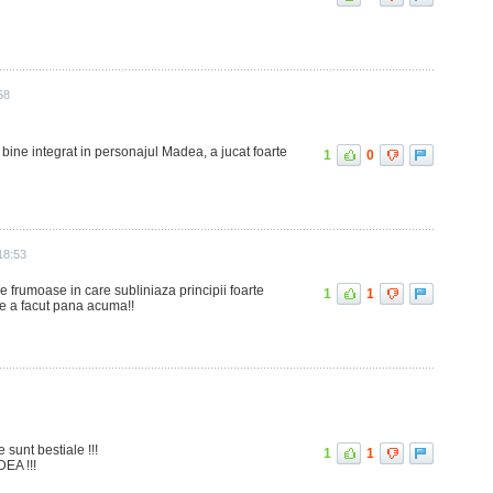
58
e bine integrat in personajul Madea, a jucat foarte
1
0
18:53
 frumoase in care subliniaza principii foarte
1
1
ce a facut pana acuma!!
 sunt bestiale !!!
1
1
EA !!!