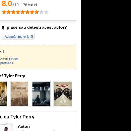
8.0
/
10
78
voturi
Îţi place sau deteşti acest actor?
Adaugă-l într-o listă!
ii
remiu
Oscar
premiile »
of Tyler Perry
te cu Tyler Perry
Actori