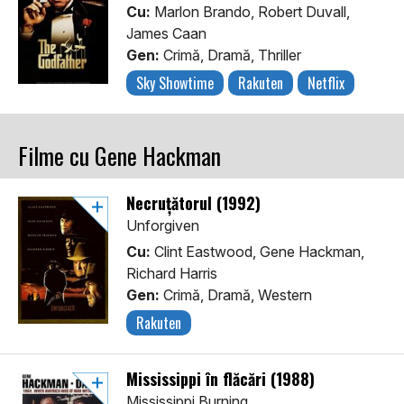
Cu:
Marlon Brando, Robert Duvall,
James Caan
Gen:
Crimă, Dramă, Thriller
Sky Showtime
Rakuten
Netflix
Filme cu Gene Hackman
Necruțătorul (1992)
Unforgiven
Cu:
Clint Eastwood, Gene Hackman,
Richard Harris
Gen:
Crimă, Dramă, Western
Rakuten
Mississippi în flăcări (1988)
Mississippi Burning