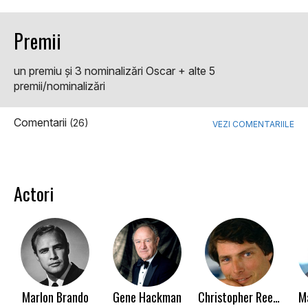
Premii
un premiu şi 3 nominalizări Oscar + alte 5
premii/nominalizări
Comentarii
(26)
VEZI COMENTARIILE
Actori
Marlon Brando
Gene Hackman
Christopher Reeve
M