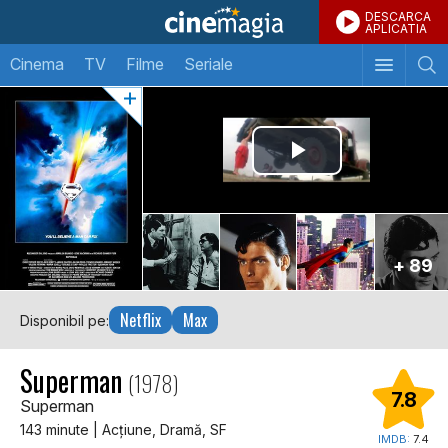
DESCARCA
APLICATIA
Cinema
TV
Filme
Seriale
+ 89
Netflix
Max
Disponibil pe:
Superman
(1978)
7.8
Superman
143 minute | Acţiune, Dramă, SF
IMDB:
7.4