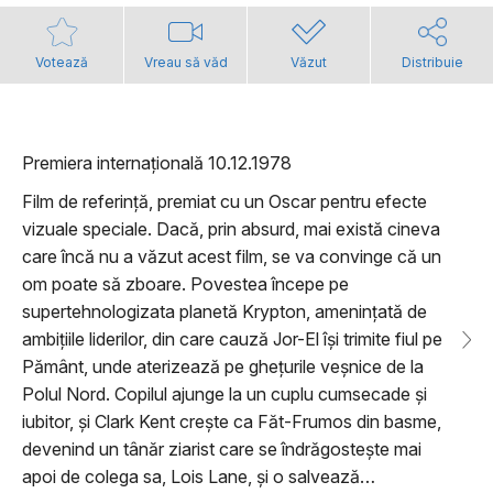
Votează
Vreau să văd
Văzut
Distribuie
Premiera internațională 10.12.1978
Film de referință, premiat cu un Oscar pentru efecte
vizuale speciale. Dacă, prin absurd, mai există cineva
care încă nu a văzut acest film, se va convinge că un
om poate să zboare. Povestea începe pe
supertehnologizata planetă Krypton, amenințată de
ambițiile liderilor, din care cauză Jor-El își trimite fiul pe
Pământ, unde aterizează pe ghețurile veșnice de la
Polul Nord. Copilul ajunge la un cuplu cumsecade și
iubitor, și Clark Kent crește ca Făt-Frumos din basme,
devenind un tânăr ziarist care se îndrăgostește mai
apoi de colega sa, Lois Lane, și o salvează…