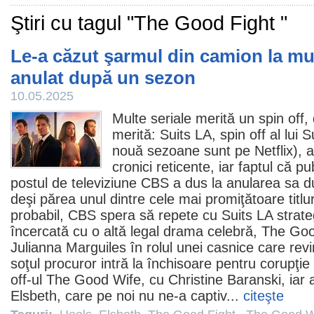
Ştiri cu tagul "The Good Fight "
Le-a căzut şarmul din camion la mu
anulat după un sezon
10.05.2025
Multe seriale merită un spin off, 
merită: Suits LA, spin off al lui S
nouă sezoane sunt pe Netflix), a
cronici reticente, iar faptul că p
postul de televiziune CBS a dus la anularea sa 
deşi părea unul dintre cele mai promiţătoare titlur
probabil, CBS spera să repete cu Suits LA strate
încercată cu o altă legal drama celebră,
The Goo
Julianna Marguiles în rolul unei casnice care rev
soţul procuror intră la închisoare pentru corupţie
off-ul The Good Wife, cu Christine Baranski, iar a
Elsbeth
, care pe noi nu ne-a captiv...
citeşte