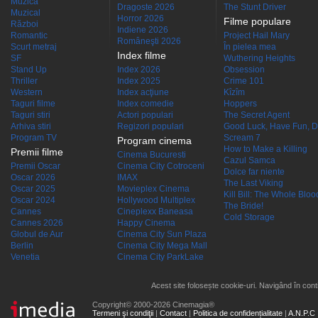
Muzică
Dragoste 2026
The Stunt Driver
Muzical
Horror 2026
Filme populare
Război
Indiene 2026
Romantic
Project Hail Mary
Româneşti 2026
Scurt metraj
În pielea mea
Index filme
SF
Wuthering Heights
Stand Up
Index 2026
Obsession
Thriller
Index 2025
Crime 101
Western
Index acţiune
Kîzîm
Taguri filme
Index comedie
Hoppers
Taguri stiri
Actori populari
The Secret Agent
Arhiva stiri
Regizori populari
Good Luck, Have Fun, D
Program TV
Scream 7
Program cinema
How to Make a Killing
Premii filme
Cinema Bucuresti
Cazul Samca
Premii Oscar
Cinema City Cotroceni
Dolce far niente
Oscar 2026
IMAX
The Last Viking
Oscar 2025
Movieplex Cinema
Kill Bill: The Whole Blood
Oscar 2024
Hollywood Multiplex
The Bride!
Cannes
Cineplexx Baneasa
Cold Storage
Cannes 2026
Happy Cinema
Globul de Aur
Cinema City Sun Plaza
Berlin
Cinema City Mega Mall
Venetia
Cinema City ParkLake
Acest site folosește cookie-uri. Navigând în conti
Copyright© 2000-2026 Cinemagia®
Termeni şi condiţii
|
Contact
|
Politica de confidențialitate
|
A.N.P.C