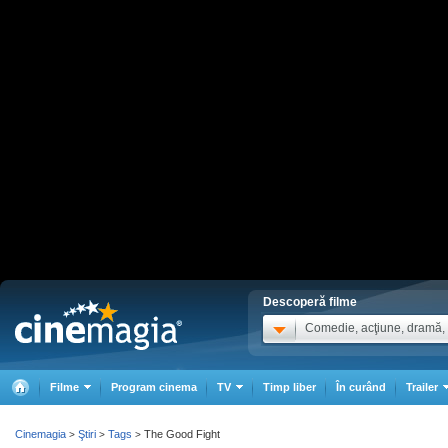
Descoperă filme
Comedie, acţiune, dramă, .
Filme
Program cinema
TV
Timp liber
În curând
Trailer
Cinemagia
Ştiri
Tags
The Good Fight
>
>
>