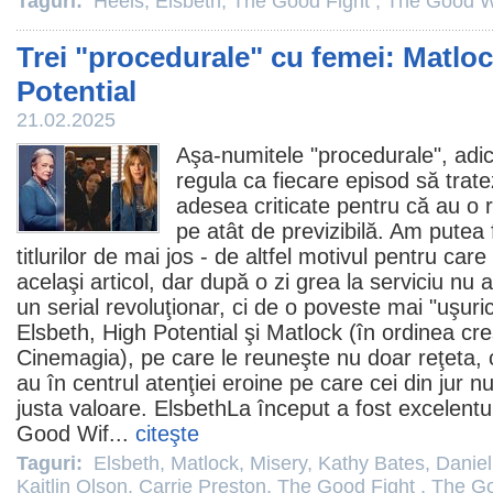
Taguri:
Heels
,
Elsbeth
,
The Good Fight
,
The Good W
Trei "procedurale" cu femei: Matloc
Potential
21.02.2025
Aşa-numitele "procedurale", adic
regula ca fiecare episod să trat
adesea criticate pentru că au o 
pe atât de previzibilă. Am putea 
titlurilor de mai jos - de altfel motivul pentru care
acelaşi articol, dar după o zi grea la serviciu nu
un serial revoluţionar, ci de o poveste mai "uşuric
Elsbeth
,
High Potential
şi
Matlock
(în ordinea cre
Cinemagia), pe care le reuneşte nu doar reţeta, ci
au în centrul atenţiei eroine pe care cei din jur nu 
justa valoare. ElsbethLa început a fost excelentu
Good Wif
...
citeşte
Taguri:
Elsbeth
,
Matlock
,
Misery
,
Kathy Bates
,
Daniel
Kaitlin Olson
,
Carrie Preston
,
The Good Fight
,
The Go