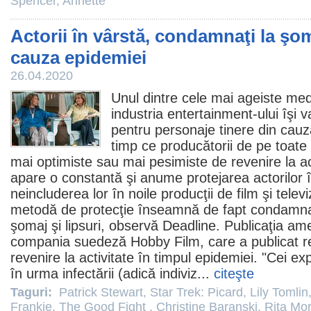
Spencer
,
Annette
Actorii în vârstă, condamnaţi la şo
cauza epidemiei
26.04.2020
Unul dintre cele mai ageiste med
industria entertainment-ului îşi 
pentru personaje tinere din cauz
timp ce producătorii de pe toate 
mai optimiste sau mai pesimiste de revenire la act
apare o constantă şi anume protejarea actorilor î
neincluderea lor în noile producţii de
film
şi telev
metodă de protecţie înseamnă de fapt condamnare
şomaj şi lipsuri, observă Deadline. Publicaţia a
compania suedeză Hobby
Film
, care a publicat
revenire la activitate în timpul epidemiei. "Cei ex
în urma infectării (adică indiviz...
citeşte
Taguri:
Patrick Stewart
,
Star Trek: Picard
,
Lily Tomlin
Frankie
,
The Good Fight
,
Christine Baranski
,
Rita Mo