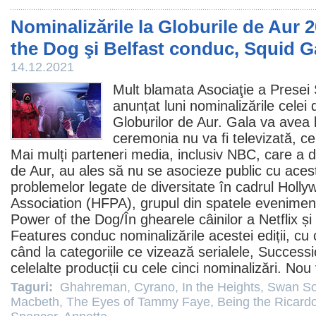
Nominalizările la Globurile de Aur 
the Dog şi Belfast conduc, Squid G
14.12.2021
Mult blamata Asociaţie a Presei 
anunțat luni nominalizările celei 
Globurilor de Aur. Gala va avea 
ceremonia nu va fi televizată, c
Mai mulți parteneri media, inclusiv NBC, care a di
de Aur, au ales să nu se asocieze public cu ace
problemelor legate de diversitate în cadrul Holl
Association (HFPA), grupul din spatele evenimen
Power of the Dog/
În ghearele câinilor
a Netflix și
Features conduc nominalizările acestei ediții, cu 
când la categoriile ce vizează serialele,
Successi
celelalte producții cu cele cinci nominalizări. Nou 
Taguri:
Ghahreman
,
Cyrano
,
In the Heights
,
Swan S
Macbeth
,
The Eyes of Tammy Faye
,
Being the Ricard