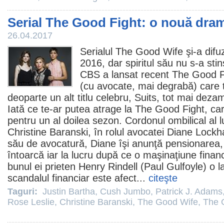
Serial The Good Fight: o nouă dram
26.04.2017
Serialul
The Good Wife
şi-a difu
2016, dar spiritul său nu s-a stin
CBS a lansat recent The Good Fi
(cu avocate, mai degrabă) care t
deoparte un alt titlu celebru,
Suits
, tot mai dezam
Iată ce te-ar putea atrage la The Good Fight, car
pentru un al doilea sezon. Cordonul ombilical al 
Christine Baranski
, în rolul avocatei Diane Lockha
său de avocatură, Diane îşi anunţă pensionarea,
întoarcă iar la lucru după ce o maşinaţiune finan
bunul ei prieten Henry Rindell (Paul Gulfoyle) o 
scandalul financiar este afect...
citeşte
Taguri:
Justin Bartha
,
Cush Jumbo
,
Patrick J. Adams
Rose Leslie
,
Christine Baranski
,
The Good Wife
,
The 