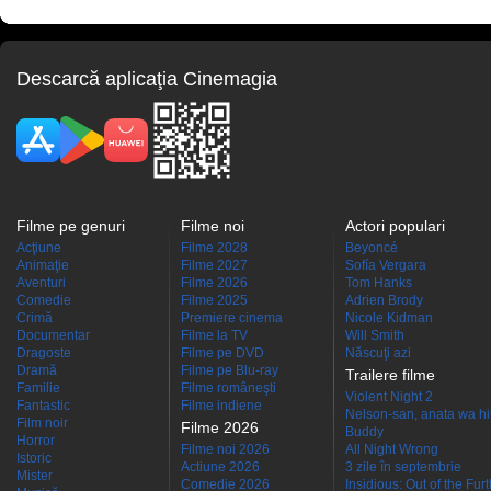
Descarcă aplicaţia Cinemagia
Filme pe genuri
Filme noi
Actori populari
Acţiune
Filme 2028
Beyoncé
Animaţie
Filme 2027
Sofía Vergara
Aventuri
Filme 2026
Tom Hanks
Comedie
Filme 2025
Adrien Brody
Crimă
Premiere cinema
Nicole Kidman
Documentar
Filme la TV
Will Smith
Dragoste
Filme pe DVD
Născuţi azi
Dramă
Filme pe Blu-ray
Trailere filme
Familie
Filme româneşti
Violent Night 2
Fantastic
Filme indiene
Nelson-san, anata wa hit
Film noir
Filme 2026
Buddy
Horror
Filme noi 2026
All Night Wrong
Istoric
Actiune 2026
3 zile în septembrie
Mister
Comedie 2026
Insidious: Out of the Fur