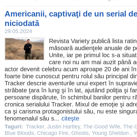
Americanii, captivaţi de un serial de
niciodată
29.05.2024
Revista Variety publică lista rati
măsoară audienţele anuale de pe î
Unite, iar pe primul loc s-a situa
care noi nu am mai auzit până
actor devenit celebru acum aproape 20 de ani în s
foarte bine cunoscut pentru rolul său principal di
Tracker descrie aventurile unui expert în supravie
străbate ţara în lung şi în lat, ajutând poliţia şi f
persoane dispărute, în schimbul banilor pentru r
cronica serialului Tracker
. Mixul de emoţie şi adre
ca şi carisma protagonistului său, nu este singur
fenomenalul său s...
citeşte
Taguri:
Tracker
,
Justin Hartley
,
The Good Wife
,
The 
Blue Bloods
,
Chicago Fire
,
Ghosts
,
Young Sheldon
,
Y