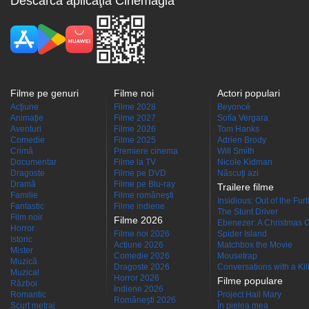
Descarcă aplicaţia Cinemagia
Filme pe genuri
Filme noi
Actori populari
Acţiune
Filme 2028
Beyoncé
Animaţie
Filme 2027
Sofía Vergara
Aventuri
Filme 2026
Tom Hanks
Comedie
Filme 2025
Adrien Brody
Crimă
Premiere cinema
Will Smith
Documentar
Filme la TV
Nicole Kidman
Dragoste
Filme pe DVD
Născuţi azi
Dramă
Filme pe Blu-ray
Trailere filme
Familie
Filme româneşti
Insidious: Out of the Fur
Fantastic
Filme indiene
The Stunt Driver
Film noir
Filme 2026
Ebenezer: A Christmas C
Horror
Filme noi 2026
Spider Island
Istoric
Actiune 2026
Matchbox the Movie
Mister
Comedie 2026
Mousetrap
Muzică
Dragoste 2026
Conversations with a Kille
Muzical
Horror 2026
Filme populare
Război
Indiene 2026
Romantic
Project Hail Mary
Româneşti 2026
Scurt metraj
În pielea mea