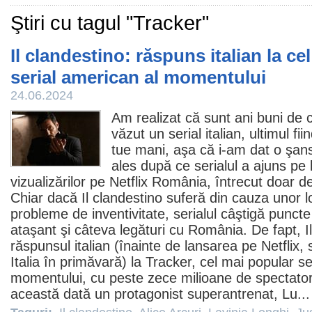
Ştiri cu tagul "Tracker"
Il clandestino: răspuns italian la ce
serial american al momentului
24.06.2024
Am realizat că sunt ani buni de
văzut un serial italian, ultimul fi
tue mani
, aşa că i-am dat o şan
ales după ce serialul a ajuns pe l
vizualizărilor pe Netflix România, întrecut doar 
Chiar dacă Il clandestino suferă din cauza unor 
probleme de inventivitate, serialul câştigă punct
ataşant şi câteva legături cu România. De fapt, I
răspunsul italian (înainte de lansarea pe Netflix, s
Italia în primăvară) la
Tracker
, cel mai popular se
momentului, cu peste zece milioane de spectator
această dată un protagonist superantrenat, Lu..