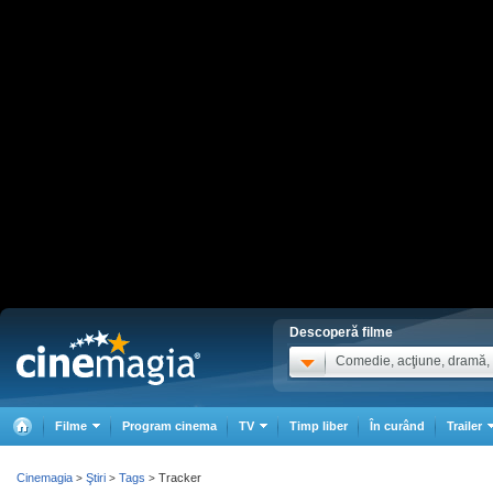
Descoperă filme
Comedie, acţiune, dramă, .
Filme
Program cinema
TV
Timp liber
În curând
Trailer
Cinemagia
Ştiri
Tags
Tracker
>
>
>