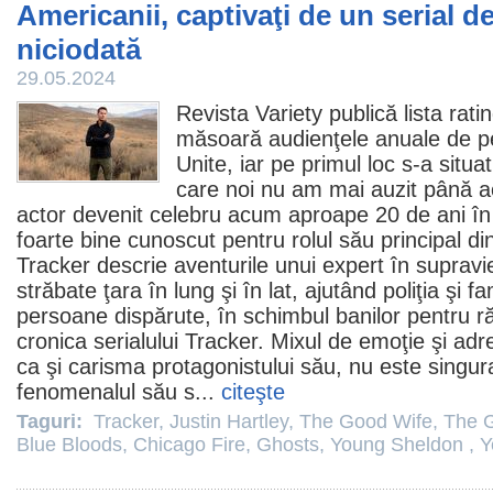
Americanii, captivaţi de un serial de
niciodată
29.05.2024
Revista Variety publică lista rati
măsoară audienţele anuale de pe î
Unite, iar pe primul loc s-a situa
care noi nu am mai auzit până
actor devenit celebru acum aproape 20 de ani în s
foarte bine cunoscut pentru rolul său principal di
Tracker descrie aventurile unui expert în supravie
străbate ţara în lung şi în lat, ajutând poliţia şi f
persoane dispărute, în schimbul banilor pentru r
cronica serialului Tracker
. Mixul de emoţie şi adre
ca şi carisma protagonistului său, nu este singur
fenomenalul său s...
citeşte
Taguri:
Tracker
,
Justin Hartley
,
The Good Wife
,
The 
Blue Bloods
,
Chicago Fire
,
Ghosts
,
Young Sheldon
,
Y