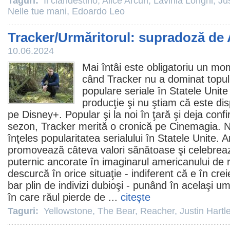
Taguri:
Il clandestino
,
Alice Arcuri
,
Lavinia Longhi
,
Ju
Nelle tue mani
,
Edoardo Leo
Tracker/Urmăritorul: supradoză de
10.06.2024
Mai întâi este obligatoriu un m
când
Tracker
nu a dominat topul
populare seriale în Statele Unite
producţie şi nu ştiam că este dis
pe Disney+. Popular şi la noi în ţară şi deja conf
sezon, Tracker merită o cronică pe Cinemagia. N
înţeles popularitatea serialului în Statele Unite.
promovează câteva valori sănătoase şi celebrea
puternic ancorate în imaginarul americanului de 
descurcă în orice situaţie - indiferent că e în crei
bar plin de indivizi dubioşi - punând în acelaşi u
în care răul pierde de ...
citeşte
Taguri:
Yellowstone
,
The Bear
,
Reacher
,
Justin Hartl