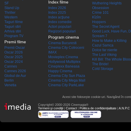
Index filme
SF
Wuthering Heights
Stand Up
Index 2026
Obsession
Thriller
Index 2025
Crime 101
Western
Index acţiune
Kîzîm
Taguri filme
Index comedie
Hoppers
Taguri stiri
Actori populari
The Secret Agent
Arhiva stiri
Regizori populari
Good Luck, Have Fun, D
Program TV
Scream 7
Program cinema
How to Make a Killing
Premii filme
Cinema Bucuresti
Cazul Samca
Premii Oscar
Cinema City Cotroceni
Dolce far niente
Oscar 2026
IMAX
The Last Viking
Oscar 2025
Movieplex Cinema
Kill Bill: The Whole Blood
Oscar 2024
Hollywood Multiplex
The Bride!
Cannes
Cineplexx Baneasa
Cold Storage
Cannes 2026
Happy Cinema
Globul de Aur
Cinema City Sun Plaza
Berlin
Cinema City Mega Mall
Venetia
Cinema City ParkLake
Acest site folosește cookie-uri. Navigând în conti
Copyright© 2000-2026 Cinemagia®
Termeni şi condiţii
|
Contact
|
Politica de confidențialitate
|
A.N.P.C