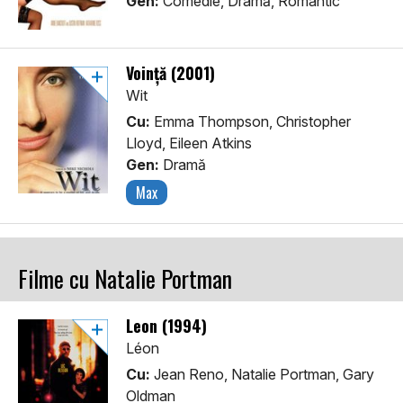
Gen:
Comedie, Dramă, Romantic
Voință (2001)
Wit
Cu:
Emma Thompson, Christopher
Lloyd, Eileen Atkins
Gen:
Dramă
Max
Filme cu Natalie Portman
Leon (1994)
Léon
Cu:
Jean Reno, Natalie Portman, Gary
Oldman