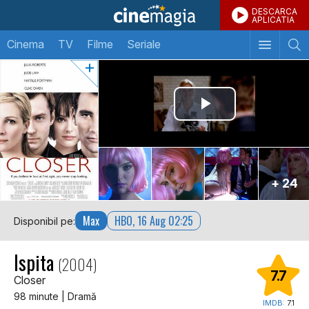
DESCARCA
APLICATIA
Cinema
TV
Filme
Seriale
+ 24
Max
HBO, 16 Aug 02:25
Disponibil pe:
Ispita
(2004)
7.7
Closer
98 minute | Dramă
IMDB:
7.1