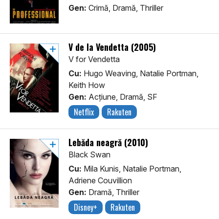
Gen:
Crimă, Dramă, Thriller
V de la Vendetta (2005)
V for Vendetta
Cu:
Hugo Weaving, Natalie Portman,
Keith How
Gen:
Acţiune, Dramă, SF
Netflix
Rakuten
Lebăda neagră (2010)
Black Swan
Cu:
Mila Kunis, Natalie Portman,
Adriene Couvillion
Gen:
Dramă, Thriller
Disney+
Rakuten