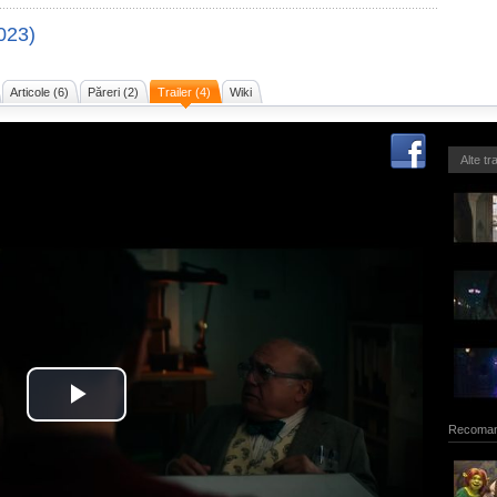
023)
Articole (6)
Păreri (2)
Trailer (4)
Wiki
Alte tr
Recoman