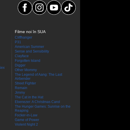
Filme noi în SUA
Cliffhanger
P31
American Summer
Sense and Sensibility
Clayface
Forgotten Island
Digger
Sex
Other Mommy
The Legend of Aang: The Last
Airbender
Street Fighter
Remain
Jimmy
The Cat in the Hat
Ebenezer: A Christmas Carol
The Hunger Games: Sunrise on the
Reaping
Focker-in-Law
Game of Power
Violent Night 2