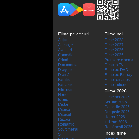
Filme pe genuri
Filme noi
Acţiune
Filme 2028
Animaţie
Filme 2027
Aventuri
Filme 2026
Comedie
Filme 2025
Crimă
Premiere cinema
Documentar
Filme la TV
Dragoste
Filme pe DVD
Dramă
Filme pe Blu-ray
Familie
Filme româneşti
Fantastic
Filme indiene
Film noir
Filme 2026
Horror
Filme noi 2026
Istoric
Actiune 2026
Mister
Comedie 2026
Muzică
Dragoste 2026
Muzical
Horror 2026
Război
Indiene 2026
Romantic
Româneşti 2026
Scurt metraj
Index filme
SF