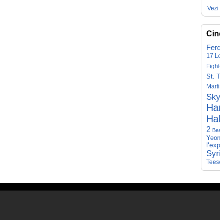
Vezi 
Cin
Fer
17
L
Fight
St. 
Mart
Sky
Har
Hal
2
Be
Yeon
l'ex
Syr
Tees