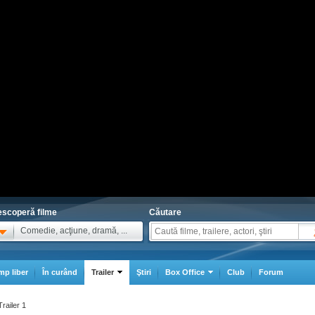
scoperă filme
Căutare
Comedie, acţiune, dramă, ...
mp liber
În curând
Trailer
Ştiri
Box Office
Club
Forum
Trailer 1