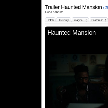
Trailer
Haunted Mansion
(2
Casa bântuită
Detalii
Distribuţie
Imagini (10)
Postere (16)
Haunted Mansion