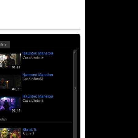
ailere
Haunted Mansion
Casa bântuită
01:29
Haunted Mansion
Casa bântuită
00:30
Haunted Mansion
Casa bântuită
01:44
dări
Shrek 5
Shrek 5