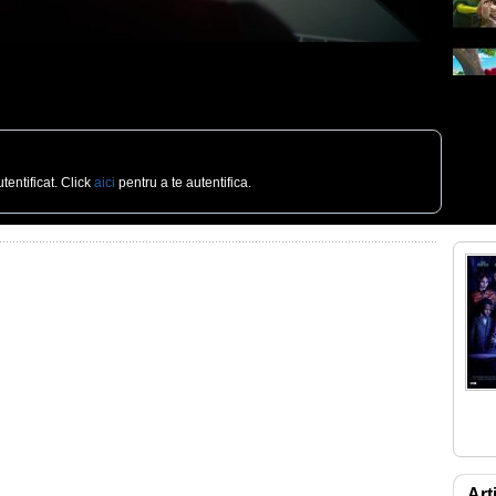
tentificat. Click
aici
pentru a te autentifica.
Art