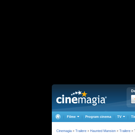
De
Filme
Program cinema
TV
Ti
Cinemagia
Trailere
Haunted Mansion
Trailere
>
>
>
>