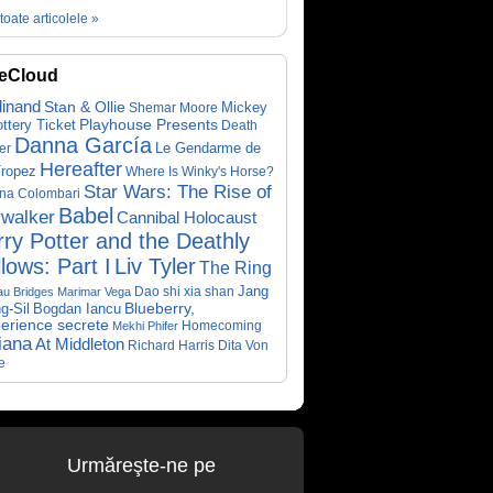
toate articolele »
eCloud
dinand
Stan & Ollie
Mickey
Shemar Moore
ottery Ticket
Playhouse Presents
Death
Danna García
Le Gendarme de
er
Hereafter
Tropez
Where Is Winky's Horse?
Star Wars: The Rise of
ina Colombari
Babel
walker
Cannibal Holocaust
ry Potter and the Deathly
lows: Part I
Liv Tyler
The Ring
Dao shi xia shan
Jang
au Bridges
Marimar Vega
Bogdan Iancu
Blueberry,
g-Sil
perience secrete
Homecoming
Mekhi Phifer
iana
At Middleton
Richard Harris
Dita Von
e
Urmăreşte-ne pe