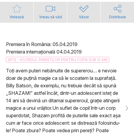
Votează
Vreau să văd
Văzut
Distribuie
Premiera în România: 05.04.2019
Premiera internațională 04.04.2019
AP12 - ACORDUL PARINTILOR PENTRU COPIII SUB 12 ANI
Toți avem puteri nebănuite de supererou… e nevoie
doar de puțină magie ca să le scoatem la suprafață.
Billy Batson, de exemplu, nu trebuie decât să spună
„SHAZAM!” astfel încât, dintr-un adolescent isteț de
14 ani să devină un ditamai supereroul, grație atingerii
magice a unui vrăjitor.Un suflet de copil într-un corp
superdotat, Shazam profită de puterile sale exact așa
cum ar face orice adolescent: se distrează folosindu-
le! Poate zbura? Poate vedea prin pereți? Poate