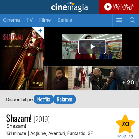
DESCARCA
APLICATIA
Cinema
TV
Filme
Seriale
+ 20
Netflix
Rakuten
Disponibil pe:
Shazam!
(2019)
7.0
Shazam!
131 minute | Acţiune, Aventuri, Fantastic, SF
IMDB:
7.0