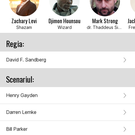
Zachary Levi
Djimon Hounsou
Mark Strong
Jac
Shazam
Wizard
dr. Thaddeus Sivana
Fr
Regia:
David F. Sandberg
Scenariul:
Henry Gayden
Darren Lemke
Bill Parker