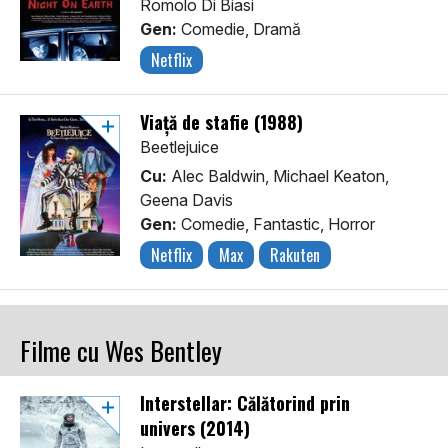
Romolo Di Biasi
Gen:
Comedie, Dramă
Netflix
Viață de stafie (1988)
Beetlejuice
Cu:
Alec Baldwin, Michael Keaton,
Geena Davis
Gen:
Comedie, Fantastic, Horror
Netflix
Max
Rakuten
Filme cu Wes Bentley
Interstellar: Călătorind prin
univers (2014)