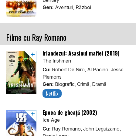
Bentley
Gen:
Aventuri, Război
Filme cu Ray Romano
Irlandezul: Asasinul mafiei (2019)
The Irishman
Cu:
Robert De Niro, Al Pacino, Jesse
Plemons
Gen:
Biografic, Crimă, Dramă
Netflix
Epoca de gheață (2002)
Ice Age
Cu:
Ray Romano, John Leguizamo,