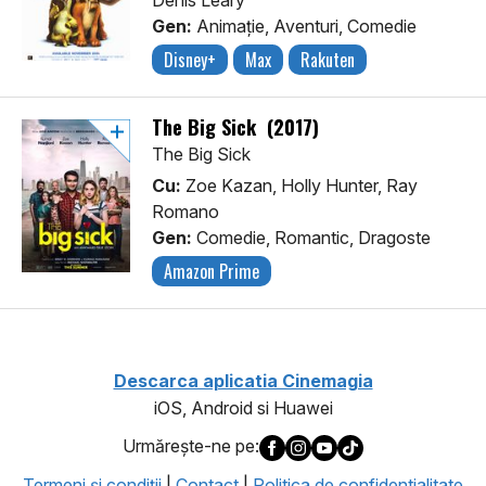
Denis Leary
Gen:
Animaţie, Aventuri, Comedie
Disney+
Max
Rakuten
The Big Sick (2017)
The Big Sick
Cu:
Zoe Kazan, Holly Hunter, Ray
Romano
Gen:
Comedie, Romantic, Dragoste
Amazon Prime
Descarca aplicatia Cinemagia
iOS, Android si Huawei
Urmăreşte-ne pe:
Termeni şi condiţii
|
Contact
|
Politica de confidentialitate