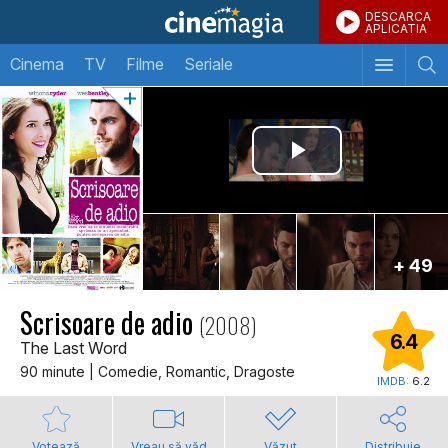
DESCARCA
APLICATIA
Cinema
TV
Filme
Seriale
+ 49
Scrisoare de adio
(2008)
6.4
The Last Word
90 minute | Comedie, Romantic, Dragoste
IMDB:
6.2
Votează
Vreau să văd
Văzut
Distribuie