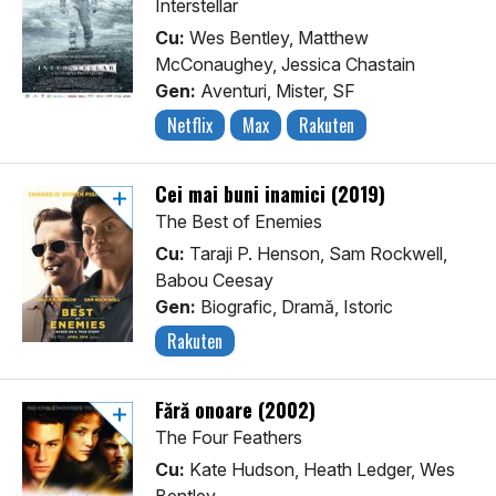
Interstellar
Cu:
Wes Bentley, Matthew
McConaughey, Jessica Chastain
Gen:
Aventuri, Mister, SF
Netflix
Max
Rakuten
Cei mai buni inamici (2019)
The Best of Enemies
Cu:
Taraji P. Henson, Sam Rockwell,
Babou Ceesay
Gen:
Biografic, Dramă, Istoric
Rakuten
Fără onoare (2002)
The Four Feathers
Cu:
Kate Hudson, Heath Ledger, Wes