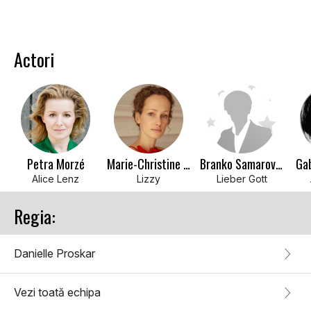
Actori
Petra Morzé
Marie-Christine Friedrich
Branko Samarovski
Gab
Alice Lenz
Lizzy
Lieber Gott
Regia:
Danielle Proskar
Vezi toată echipa