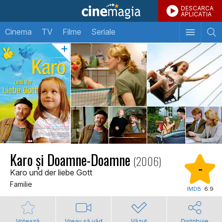
DESCARCA
APLICATIA
Cinema
TV
Filme
Seriale
Karo și Doamne-Doamne
(2006)
-
Karo und der liebe Gott
Familie
IMDB:
6.9
Votează
Vreau să văd
Văzut
Distribuie