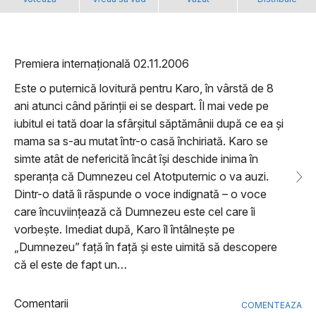
Premiera internațională 02.11.2006
Este o puternică lovitură pentru Karo, în vârstă de 8
ani atunci când părinții ei se despart. Îl mai vede pe
iubitul ei tată doar la sfârșitul săptămânii după ce ea și
mama sa s-au mutat într-o casă închiriată. Karo se
simte atât de nefericită încât își deschide inima în
speranța că Dumnezeu cel Atotputernic o va auzi.
Dintr-o dată îi răspunde o voce indignată – o voce
care încuviințează că Dumnezeu este cel care îi
vorbește. Imediat după, Karo îl întâlnește pe
„Dumnezeu” față în față și este uimită să descopere
că el este de fapt un…
Comentarii
COMENTEAZA