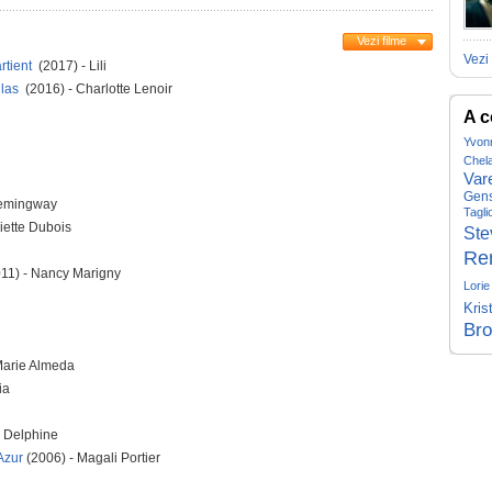
Vezi filme
Vezi 
rtient
(2017) - Lili
ilas
(2016) - Charlotte Lenoir
A c
Yvon
Chel
Var
Gen
Hemingway
Tagli
iette Dubois
Ste
Re
011) - Nancy Marigny
Lorie
Kris
Br
Marie Almeda
ia
- Delphine
Azur
(2006) - Magali Portier