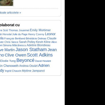
toate articolele »
olaborat cu
Emily Mortimer
ne Sciò
Thomas Jouannet
Leonor
ah Horsdal
Julie du Page
Henry Czerny
ela
François Berléand
Bénédicte Delmas
Claude
Sarah Polley
Kevin Kline
sac
Chris Vance
Alice
oni
Simona Măicănescu
Adeline Blondieau
Jason Statham
Jean
ve Martin
Scott Adkins
no
Clive Owen
Beyoncé
Elodie Yung
David Hewlett
Adrien
tin Chenoweth
Andrea Osvárt
ody
Ingrid Chauvin
Mylène Jampanoï