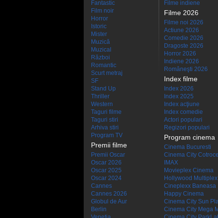
Fantastic
Filme indiene
Film noir
Filme 2026
Horror
Filme noi 2026
Istoric
Actiune 2026
Mister
Comedie 2026
Muzică
Dragoste 2026
Muzical
Horror 2026
Război
Indiene 2026
Romantic
Româneşti 2026
Scurt metraj
Index filme
SF
Stand Up
Index 2026
Thriller
Index 2025
Western
Index acţiune
Taguri filme
Index comedie
Taguri stiri
Actori populari
Arhiva stiri
Regizori populari
Program TV
Program cinema
Premii filme
Cinema Bucuresti
Premii Oscar
Cinema City Cotroc
Oscar 2026
IMAX
Oscar 2025
Movieplex Cinema
Oscar 2024
Hollywood Multiplex
Cannes
Cineplexx Baneasa
Cannes 2026
Happy Cinema
Globul de Aur
Cinema City Sun Pl
Berlin
Cinema City Mega M
Venetia
Cinema City ParkLa