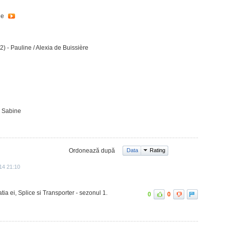
ie
2) - Pauline / Alexia de Buissière
- Sabine
Ordonează după
Data
Rating
14 21:10
tia ei, Splice si Transporter - sezonul 1.
0
0