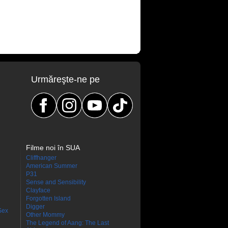
Urmăreşte-ne pe
Filme noi în SUA
Cliffhanger
American Summer
P31
Sense and Sensibility
Clayface
Forgotten Island
Digger
Sex
Other Mommy
The Legend of Aang: The Last