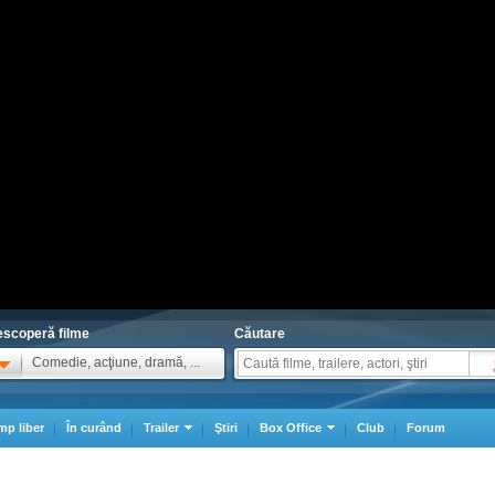
scoperă filme
Căutare
Comedie, acţiune, dramă, ...
mp liber
În curând
Trailer
Ştiri
Box Office
Club
Forum