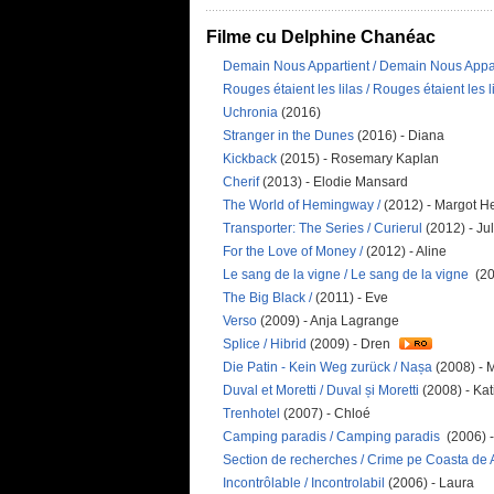
Filme cu Delphine Chanéac
Demain Nous Appartient / Demain Nous Appa
Rouges étaient les lilas / Rouges étaient les l
Uchronia
(2016)
Stranger in the Dunes
(2016) - Diana
Kickback
(2015) - Rosemary Kaplan
Cherif
(2013) - Elodie Mansard
The World of Hemingway /
(2012) - Margot 
Transporter: The Series / Curierul
(2012) - Jul
For the Love of Money /
(2012) - Aline
Le sang de la vigne / Le sang de la vigne
(2
The Big Black /
(2011) - Eve
Verso
(2009) - Anja Lagrange
Splice / Hibrid
(2009) - Dren
Die Patin - Kein Weg zurück / Nașa
(2008) - 
Duval et Moretti / Duval și Moretti
(2008) - Kat
Trenhotel
(2007) - Chloé
Camping paradis / Camping paradis
(2006) 
Section de recherches / Crime pe Coasta de 
Incontrôlable / Incontrolabil
(2006) - Laura