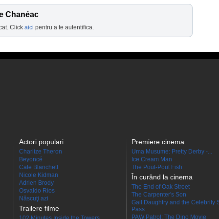
ne Chanéac
cat. Click
aici
pentru a te autentifica.
Actori populari
Premiere cinema
Charlize Theron
Uma Musume: Pretty Derby -...
Beyoncé
Ice Cream Man
Cate Blanchett
The Pout-Pout Fish
Nicole Kidman
În curând la cinema
Adrien Brody
The End of Oak Street
Osvaldo Ríos
The Carpenter's Son
Născuţi azi
Gail Daughtry and the Celebrity 
Trailere filme
Pass
PAW Patrol: The Dino Movie
102 Minutes Inside the Towers