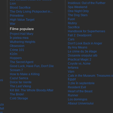
Insidious: Out of the Further
Lion
Spa Weekend
Blood Sacrifice
One Night Only
The Only Living Pickpocket in...
The Dog Stars
Primetime
Fuori
High Value Target
Mutiny
War
Sacrifice
Filme populare
Handbook for Superheroes
Project Hail Mary
Fall 2: Deadpoint
În pielea mea
Cars
Wuthering Heights
Don't Look Back in Anger
Obsession
By Any Means
Crime 101
Le crime du 3e étage
Kîzîm
Dosarele orașului alb
Hoppers
Practical Magic 2
The Secret Agent
Coyote vs. Acme
Good Luck, Have Fun, Don't Die
Iertarea
Scream 7
Värn
How to Make a Killing
Cats in the Museum: Treasures o
Cazul Samca
Egypt
eni
Dolce far niente
3 zile în septembrie
The Last Viking
Resident Evil
Kill Bill: The Whole Bloody Affair
Heart of the Beast
The Bride!
Runner
Cold Storage
Los domingos
Atlasul Universului
aza
all
ke