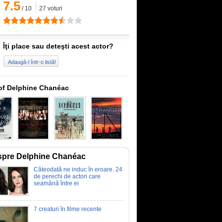
7.5
/
10
27
voturi
Îţi place sau deteşti acest actor?
Adaugă-l într-o listă!
of Delphine Chanéac
pre Delphine Chanéac
Câteodată ne induc în eroare. 24
de perechi de actori care
seamănă între ei
7 creaturi în filme recente