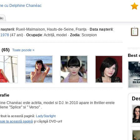
me cu Delphine Chanéac
ki
 naşterii
: Rueil-Malmaison, Hauts-de-Seine, Franța ·
Data naşterii
:
.1978
(47 ani) ·
Ocupaţie
: Actriță, model ·
Zodia
: Scorpion
 (65)
Toate pozele »
Best 
rafie
Des
ne Chanéac este actrita, model si DJ. In 2010 apare in thriller-erele
ene "Splice" si " Verso" .
ribuit la această pagină:
LadyStarlight
buie la această pagină
şi câştigă DVD-uri!