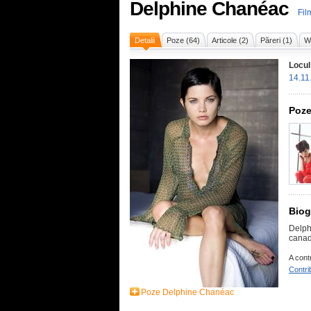
Delphine Chanéac
Fil
Detalii
Poze (64)
Articole (2)
Păreri (1)
Wi
Locul
14.11
Poze
Biog
Delphi
canadi
A cont
Contri
Poze Delphine Chanéac