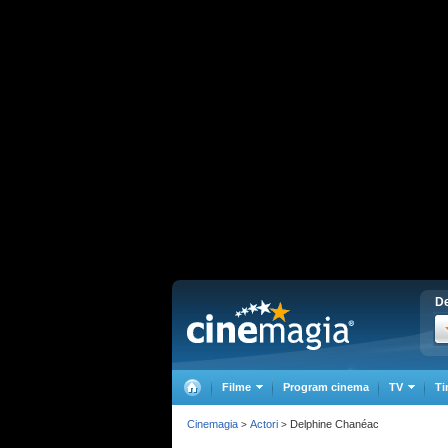
De
Filme
Program cinema
TV
Ti
Cinemagia
Actori
Delphine Chanéac
>
>