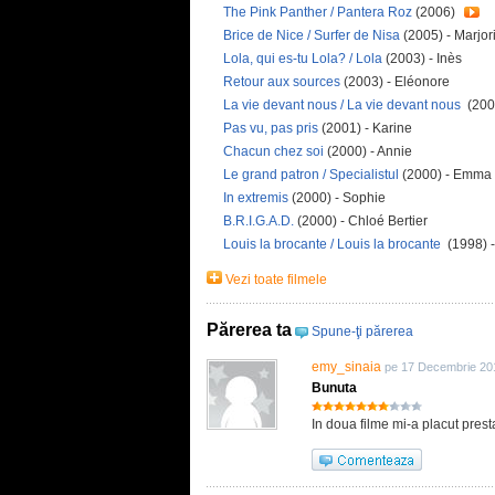
The Pink Panther / Pantera Roz
(2006)
Brice de Nice / Surfer de Nisa
(2005) - Marjor
Lola, qui es-tu Lola? / Lola
(2003) - Inès
Retour aux sources
(2003) - Eléonore
La vie devant nous / La vie devant nous
(200
Pas vu, pas pris
(2001) - Karine
Chacun chez soi
(2000) - Annie
Le grand patron / Specialistul
(2000) - Emma
In extremis
(2000) - Sophie
B.R.I.G.A.D.
(2000) - Chloé Bertier
Louis la brocante / Louis la brocante
(1998) 
Vezi toate filmele
Părerea ta
Spune-ţi părerea
emy_sinaia
pe 17 Decembrie 20
Bunuta
In doua filme mi-a placut presta