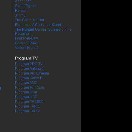
Airbender
Street Fighter
Remain
Jimmy
The Cat in the Hat
Ebenezer: A Christmas Carol
The Hunger Games: Sunrise on the
Reaping
Focker-in-Law
Game of Power
Violent Night 2
Program TV
Program PRO TV
Program Antena 1
Program Pro Cinema
Program Kanal D
Program AMC
Program FilmCafe
f
Program Diva
Program HBO
Program TV 1000
Program TVR 1
Program TVR 2