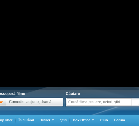
scoperă filme
Căutare
Comedie, acţiune, dramă, ...
mp liber
În curând
Trailer
Ştiri
Box Office
Club
Forum