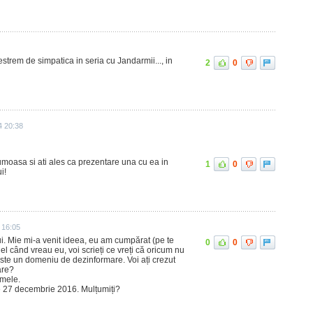
 estrem de simpatica in seria cu Jandarmii..., in
2
0
4 20:38
rumoasa si ati ales ca prezentare una cu ea in
1
0
i!
 16:05
lui. Mie mi-a venit ideea, eu am cumpărat (pe te
0
0
l când vreau eu, voi scrieți ce vreți că oricum nu
te un domeniu de dezinformare. Voi ați crezut
are?
 mele.
pe 27 decembrie 2016. Mulțumiți?