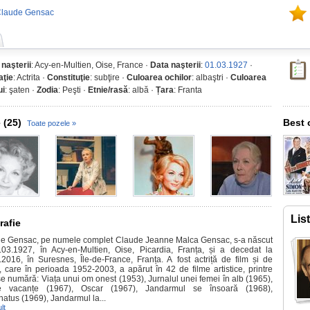
Claude Gensac
 naşterii
: Acy-en-Multien, Oise, France ·
Data naşterii
:
01.03.1927
·
ţie
: Actrita ·
Constituţie
: subţire ·
Culoarea ochilor
: albaştri ·
Culoarea
ui
: şaten ·
Zodia
: Peşti ·
Etnie/rasă
: albă ·
Țara
: Franta
 (25)
Best 
Toate pozele »
Lis
rafie
e Gensac, pe numele complet Claude Jeanne Malca Gensac, s-a născut
.03.1927, în Acy-en-Multien, Oise, Picardia, Franța, și a decedat la
.2016, în Suresnes, Île-de-France, Franța. A fost actriță de film și de
u, care în perioada 1952-2003, a apărut în 42 de filme artistice, printre
se numără: Viața unui om onest (1953), Jurnalul unei femei în alb (1965),
le vacanțe (1967), Oscar (1967), Jandarmul se însoară (1968),
natus (1969), Jandarmul la...
lt