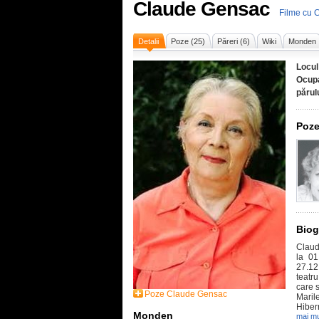
Claude Gensac
Filme cu 
Detalii
Poze (25)
Păreri (6)
Wiki
Monden
Locul
Ocupa
părul
Poze
Biog
Claud
la 01
27.12
teatr
care 
Poze Claude Gensac
Mari
Hiber
Monden
mai mu