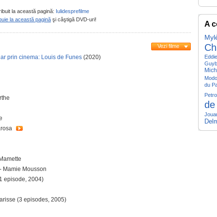
ribuit la această pagină:
Iulidesprefilme
buie la această pagină
şi câştigă DVD-uri!
A c
Myl
Ch
Vezi filme
nar prin cinema: Louis de Funes
(2020)
Eddie
Guyb
Mich
Mod
du P
Petr
rthe
de
Joua
e
Del
arosa
 Mamette
 - Mamie Mousson
1 episode, 2004)
arisse (3 episodes, 2005)