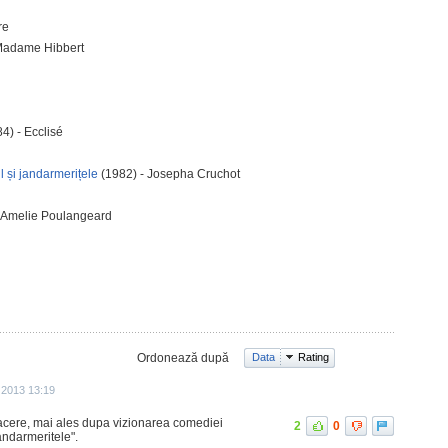
re
Madame Hibbert
4) - Ecclisé
 și jandarmerițele
(1982) - Josepha Cruchot
 Amelie Poulangeard
Ordonează după
Data
Rating
 2013 13:19
acere, mai ales dupa vizionarea comediei
2
0
andarmeritele".