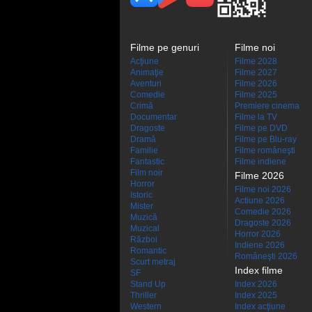
Filme pe genuri
Filme noi
Acţiune
Filme 2028
Animaţie
Filme 2027
Aventuri
Filme 2026
Comedie
Filme 2025
Crimă
Premiere cinema
Documentar
Filme la TV
Dragoste
Filme pe DVD
Dramă
Filme pe Blu-ray
Familie
Filme româneşti
Fantastic
Filme indiene
Film noir
Filme 2026
Horror
Filme noi 2026
Istoric
Actiune 2026
Mister
Comedie 2026
Muzică
Dragoste 2026
Muzical
Horror 2026
Război
Indiene 2026
Romantic
Româneşti 2026
Scurt metraj
Index filme
SF
Stand Up
Index 2026
Thriller
Index 2025
Western
Index acţiune