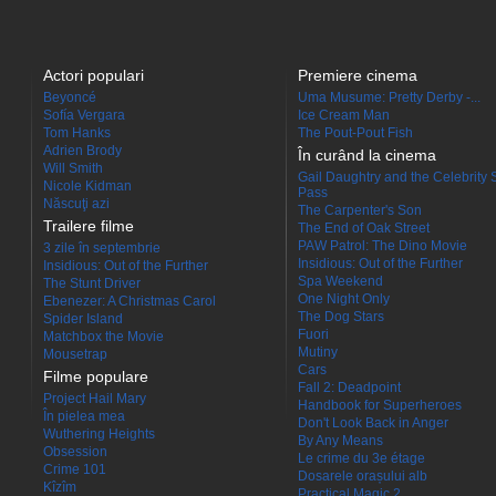
Actori populari
Premiere cinema
Beyoncé
Uma Musume: Pretty Derby -...
Sofía Vergara
Ice Cream Man
Tom Hanks
The Pout-Pout Fish
Adrien Brody
În curând la cinema
Will Smith
Gail Daughtry and the Celebrity 
Nicole Kidman
Pass
Născuţi azi
The Carpenter's Son
Trailere filme
The End of Oak Street
PAW Patrol: The Dino Movie
3 zile în septembrie
Insidious: Out of the Further
Insidious: Out of the Further
Spa Weekend
The Stunt Driver
One Night Only
Ebenezer: A Christmas Carol
The Dog Stars
Spider Island
Fuori
Matchbox the Movie
Mutiny
Mousetrap
Cars
Filme populare
Fall 2: Deadpoint
Project Hail Mary
Handbook for Superheroes
În pielea mea
Don't Look Back in Anger
Wuthering Heights
By Any Means
Obsession
Le crime du 3e étage
Crime 101
Dosarele orașului alb
Kîzîm
Practical Magic 2