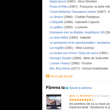
Quiproquos!
(1991) - Alice Girardon
Poule et frites
(1987) - Françoise, la belle-mè
Cloud Waltzing / Dansatorul norilor
(1987) - 
Le dindon
(1986) - Clotilde Pontignac
L'étiquette
(1986) - Gabrielle Caporet
Le gaffeur
(1985) - Lucienne
Emmenez-moi au théâtre: Amphitryon 38
(198
Le sexe faible
(1984) - Isabelle
Le gendarme et les gendarmettes / Jandarmul
Les fugitifs
(1981) - Mme Levroux
La soupe aux choux / Supa de varza
(1981) -
Georges Dandin
(1980) - Mme de Sotenville
L'avare / Avarul
(1980) - Frosine
Moi, fleur bleue
(1977) - School headmaster
Vezi toate filmele
Părerea ta
Spune-ţi părerea
alex_il_fenomeno
pe 07 August
Imi amintesc de ea cu mare pl
impresionante "Jandarmul si j