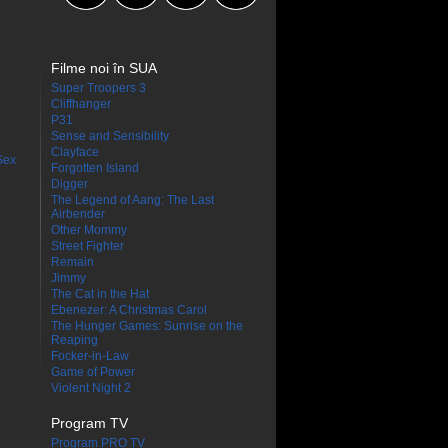
Filme noi în SUA
Super Troopers 3
Cliffhanger
P31
Sense and Sensibility
Clayface
Sex
Forgotten Island
Digger
The Legend of Aang: The Last
Airbender
Other Mommy
Street Fighter
Remain
Jimmy
The Cat in the Hat
Ebenezer: A Christmas Carol
The Hunger Games: Sunrise on the
Reaping
Focker-in-Law
Game of Power
Violent Night 2
Program TV
Program PRO TV