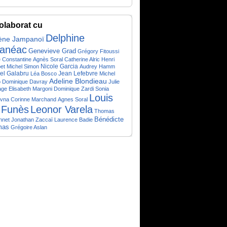
olaborat cu
Delphine
ène Jampanoï
anéac
Genevieve Grad
Grégory Fitoussi
 Constantine
Agnès Soral
Catherine Alric
Henri
Nicole Garcia
et
Michel Simon
Audrey Hamm
el Galabru
Jean Lefebvre
Léa Bosco
Michel
Adeline Blondieau
o
Dominique Davray
Julie
age
Elisabeth Margoni
Dominique Zardi
Sonia
Louis
ovna
Corinne Marchand
Agnes Soral
 Funès
Leonor Varela
Thomas
Bénédicte
nnet
Jonathan Zaccaï
Laurence Badie
mas
Grégoire Aslan