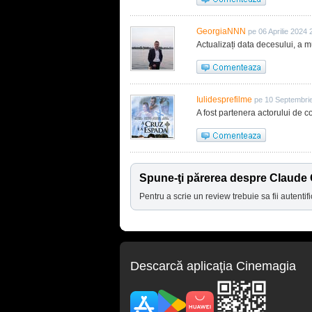
GeorgiaNNN
pe 06 Aprilie 2024 
Actualizați data decesului, a m
Iulidesprefilme
pe 10 Septembri
A fost partenera actorului de c
Spune-ţi părerea despre Claude
Pentru a scrie un review trebuie sa fii autentifi
Descarcă aplicaţia Cinemagia