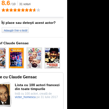
8.6
/
10
31
voturi
Îţi place sau deteşti acest actor?
Adaugă-l într-o listă!
of Claude Gensac
te cu Claude Gensac
Lista cu 100 actori francezi
din toate timpurile
listă cu 100 actori, creată de
victor_homescu
pe 31 Iulie 2017