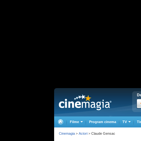
De
Filme
Program cinema
TV
Ti
Cinemagia
Actori
Claude Gensac
>
>