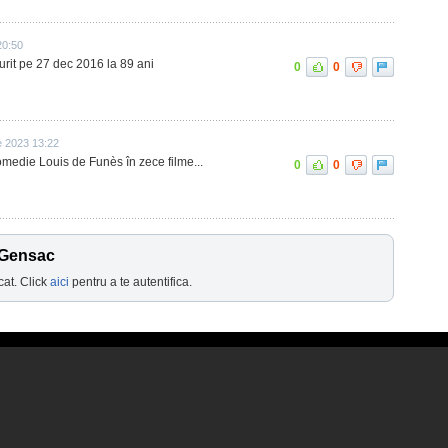
20:50
urit pe 27 dec 2016 la 89 ani
0
0
e 2023 13:22
omedie Louis de Funès în zece filme...
0
0
 Gensac
cat. Click
aici
pentru a te autentifica.