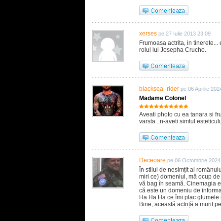
xerses
pe 27 Iulie 2013 23:09
Frumoasa actrita, in tinerete...
rolul lui Josepha Crucho.
blacksea_rider
pe 06 Aprilie 202
Madame Colonel
Aveati photo cu ea tanara si f
varsta...n-aveti simtul esteticulu
Deceoare
pe 06 Octombrie 2024
În stilul de nesimțit al românu
miri ce) domeniul, mă ocup de e
vă bag în seamă. Cinemagia es
că este un domeniu de inform
Ha Ha Ha ce îmi plac glumele
Bine, această actriță a murit 