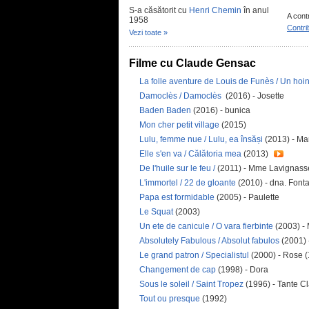
S-a căsătorit cu
Henri Chemin
în anul
A cont
1958
Contri
Vezi toate »
Filme cu Claude Gensac
La folle aventure de Louis de Funès / Un hoi
Damoclès / Damoclès
(2016) - Josette
Baden Baden
(2016) - bunica
Mon cher petit village
(2015)
Lulu, femme nue / Lulu, ea însăși
(2013) - Ma
Elle s'en va / Călătoria mea
(2013)
De l'huile sur le feu /
(2011) - Mme Lavignass
L'immortel / 22 de gloante
(2010) - dna. Font
Papa est formidable
(2005) - Paulette
Le Squat
(2003)
Un ete de canicule / O vara fierbinte
(2003) -
Absolutely Fabulous / Absolut fabulos
(2001)
Le grand patron / Specialistul
(2000) - Rose (
Changement de cap
(1998) - Dora
Sous le soleil / Saint Tropez
(1996) - Tante Cl
Tout ou presque
(1992)