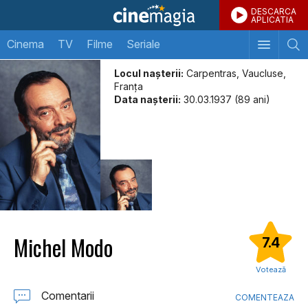
DESCARCA
APLICATIA
Cinema
TV
Filme
Seriale
Locul naşterii:
Carpentras, Vaucluse,
Franţa
Data naşterii:
30.03.1937 (89 ani)
Michel Modo
7.4
Votează
Comentarii
COMENTEAZA