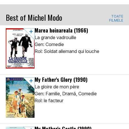
Best of Michel Modo
TOATE
FILMELE
Marea hoinareala
(1966)
La grande vadrouille
Gen: Comedie
Rol: Soldat allemand qui louche
My Father's Glory
(1990)
La gloire de mon père
Gen: Familie, Dramă, Comedie
Rol: le facteur
My Mother's Castle
(1990)