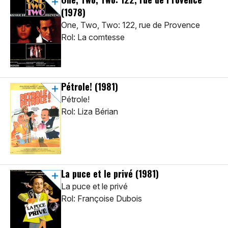
(1978)
One, Two, Two: 122, rue de Provence
Rol: La comtesse
Pétrole!
(1981)
Pétrole!
Rol: Liza Bérian
La puce et le privé
(1981)
La puce et le privé
Rol: Françoise Dubois