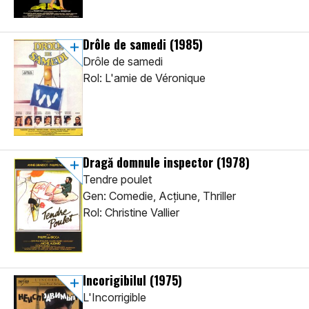
Drôle de samedi
(1985)
Drôle de samedi
Rol: L'amie de Véronique
Dragă domnule inspector
(1978)
Tendre poulet
Gen: Comedie, Acţiune, Thriller
Rol: Christine Vallier
Incorigibilul
(1975)
L'Incorrigible