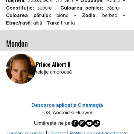
naşterii:
23.03.1954 (72 ani) -
Ocupaţie:
Actriță -
Constituţie:
subţire -
Culoarea ochilor:
căprui -
Culoarea părului:
blond -
Zodia:
berbec -
Etnie/rasă:
albă -
Țara:
Franta
Monden
Prince Albert II
relaţie amoroasă
Descarca aplicatia Cinemagia
iOS, Android si Huawei
Urmăreşte-ne pe:
Termeni şi condiţii
|
Contact
|
Politica de confidentialitate