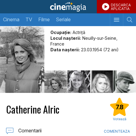
DESCARCA
APLICATIA
Cinema
TV
Filme
Seriale
Ocupație:
Actriță
Locul naşterii:
Neuilly-sur-Seine,
France
Data naşterii:
23.03.1954 (72 ani)
Catherine Alric
7.8
Votează
Comentarii
COMENTEAZA