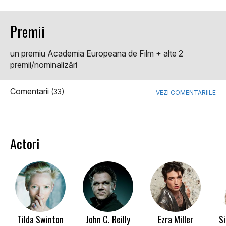
Premii
un premiu Academia Europeana de Film + alte 2
premii/nominalizări
Comentarii
(33)
VEZI COMENTARIILE
Actori
Tilda Swinton
John C. Reilly
Ezra Miller
Si