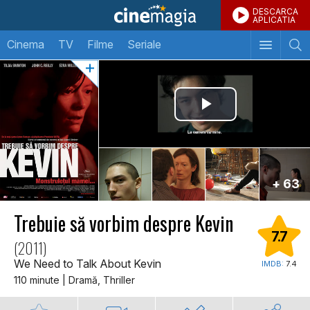
DESCARCA
APLICATIA
Cinema
TV
Filme
Seriale
+ 63
Trebuie să vorbim despre Kevin
7.7
(2011)
We Need to Talk About Kevin
IMDB:
7.4
110 minute | Dramă, Thriller