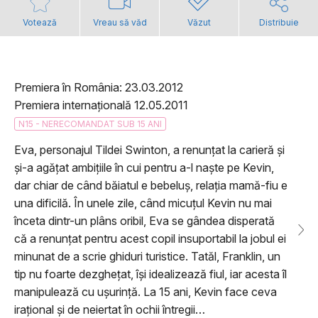
Votează
Vreau să văd
Văzut
Distribuie
Premiera în România: 23.03.2012
Premiera internațională 12.05.2011
N15 - NERECOMANDAT SUB 15 ANI
Eva, personajul Tildei Swinton, a renunțat la carieră și
și-a agățat ambițiile în cui pentru a-l naște pe Kevin,
dar chiar de când băiatul e bebeluș, relația mamă-fiu e
una dificilă. În unele zile, când micuțul Kevin nu mai
înceta dintr-un plâns oribil, Eva se gândea disperată
că a renunțat pentru acest copil insuportabil la jobul ei
minunat de a scrie ghiduri turistice. Tatăl, Franklin, un
tip nu foarte dezghețat, își idealizează fiul, iar acesta îl
manipulează cu ușurință. La 15 ani, Kevin face ceva
irațional și de neiertat în ochii întregii…