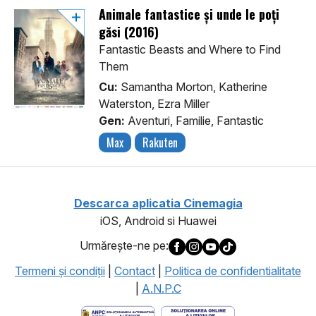
Animale fantastice și unde le poți
găsi (2016)
Fantastic Beasts and Where to Find
Them
Cu:
Samantha Morton, Katherine
Waterston, Ezra Miller
Gen:
Aventuri, Familie, Fantastic
Max
Rakuten
Descarca aplicatia Cinemagia
iOS, Android si Huawei
Urmăreşte-ne pe:
Termeni şi condiţii
|
Contact
|
Politica de confidentialitate
|
A.N.P.C