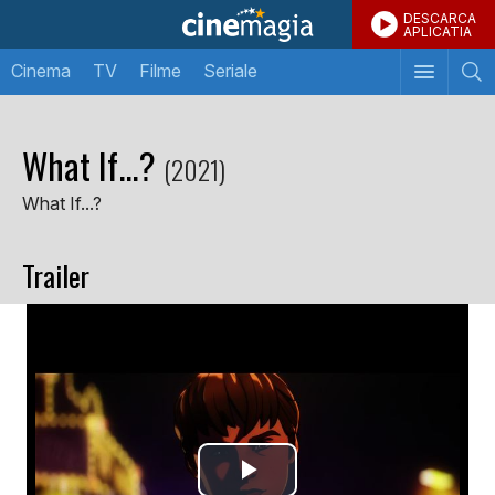
DESCARCA
APLICATIA
Cinema
TV
Filme
Seriale
What If...?
(2021)
What If...?
Trailer