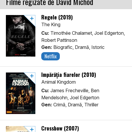
Filme regizate de David Michôd
Regele (2019)
The King
Cu:
Timothée Chalamet, Joel Edgerton,
Robert Pattinson
Gen:
Biografic, Dramă, Istoric
Netflix
Împărăția fiarelor (2010)
Animal Kingdom
Cu:
James Frecheville, Ben
Mendelsohn, Joel Edgerton
Gen:
Crimă, Dramă, Thriller
Crossbow (2007)