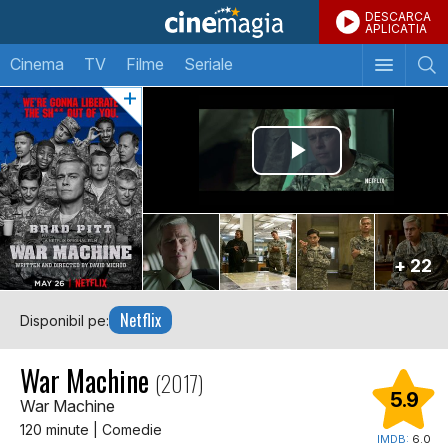
DESCARCA
APLICATIA
Cinema
TV
Filme
Seriale
+ 22
Netflix
Disponibil pe:
War Machine
(2017)
5.9
War Machine
120 minute | Comedie
IMDB:
6.0