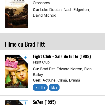
Crossbow
Cu:
Luke Doolan, Nash Edgerton,
David Michôd
Filme cu Brad Pitt
Fight Club - Sala de lupte (1999)
Fight Club
Cu:
Brad Pitt, Edward Norton, Eion
Bailey
Gen:
Acţiune, Crimă, Dramă
Netflix
Max
Se7en (1995)