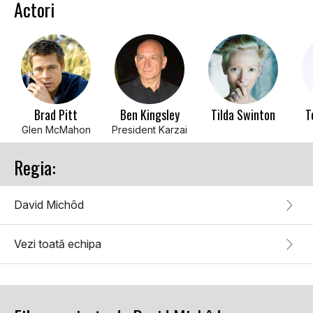
Actori
Brad Pitt
Ben Kingsley
Tilda Swinton
T
Glen McMahon
President Karzai
Regia:
David Michôd
Vezi toată echipa