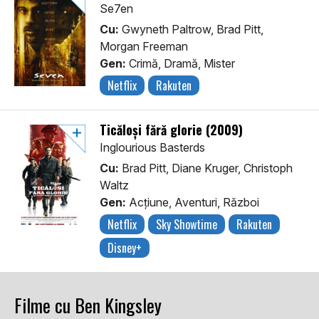
Se7en
Cu:
Gwyneth Paltrow, Brad Pitt,
Morgan Freeman
Gen:
Crimă, Dramă, Mister
Netflix
Rakuten
Ticăloși fără glorie (2009)
Inglourious Basterds
Cu:
Brad Pitt, Diane Kruger, Christoph
Waltz
Gen:
Acţiune, Aventuri, Război
Netflix
Sky Showtime
Rakuten
Disney+
Filme cu Ben Kingsley