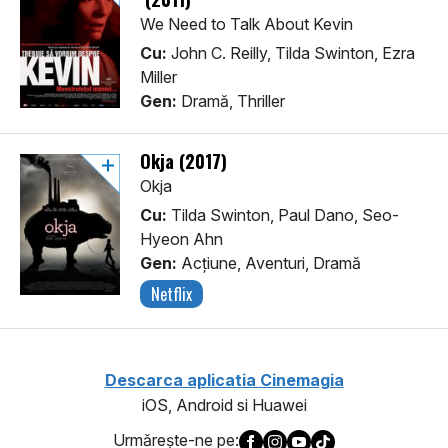
We Need to Talk About Kevin
Cu:
John C. Reilly, Tilda Swinton, Ezra
Miller
Gen:
Dramă, Thriller
Okja (2017)
Okja
Cu:
Tilda Swinton, Paul Dano, Seo-
Hyeon Ahn
Gen:
Acţiune, Aventuri, Dramă
Netflix
Descarca aplicatia Cinemagia
iOS, Android si Huawei
Urmăreşte-ne pe: