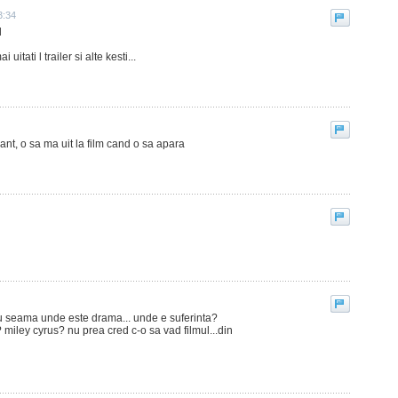
3:34
d
uitati l trailer si alte kesti...
sant, o sa ma uit la film cand o sa apara
au seama unde este drama... unde e suferinta?
 miley cyrus? nu prea cred c-o sa vad filmul...din