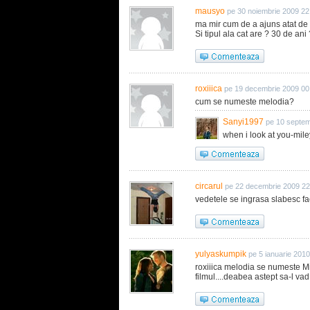
mausyo
pe 30 noiembrie 2009 22
ma mir cum de a ajuns atat de
Si tipul ala cat are ? 30 de ani 
roxiiica
pe 19 decembrie 2009 00
cum se numeste melodia?
Sanyi1997
pe 10 septem
when i look at you-mile
circarul
pe 22 decembrie 2009 22
vedetele se ingrasa slabesc fa
yulyaskumpik
pe 5 ianuarie 201
roxiiica melodia se numeste M
filmul....deabea astept sa-l vad.