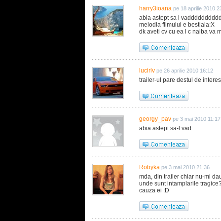
harry3ioana
pe 18 aprilie 2010 2
abia astept sa l vaddddddddd
melodia filmului e bestiala:X
dk aveti cv cu ea l c naiba va mai 
lucirlv
pe 26 aprilie 2010 16:12
trailer-ul pare destul de intere
georgy_pav
pe 3 mai 2010 11:17
abia astept sa-l vad
Robyka
pe 3 mai 2010 21:36
mda, din trailer chiar nu-mi d
unde sunt intamplarile tragice?
cauza ei :D