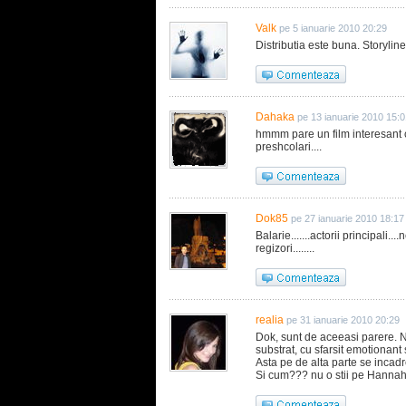
Valk
pe 5 ianuarie 2010 20:29
Distributia este buna. Storylin
Dahaka
pe 13 ianuarie 2010 15:0
hmmm pare un film interesant co
preshcolari....
Dok85
pe 27 ianuarie 2010 18:17
Balarie.......actorii principali..
regizori........
realia
pe 31 ianuarie 2010 20:29
Dok, sunt de aceeasi parere.
substrat, cu sfarsit emotionant
Asta pe de alta parte se incadr
Si cum??? nu o stii pe Hanna