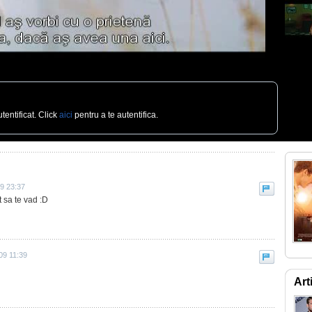
tentificat. Click
aici
pentru a te autentifica.
9 23:37
t sa te vad :D
09 11:39
Art