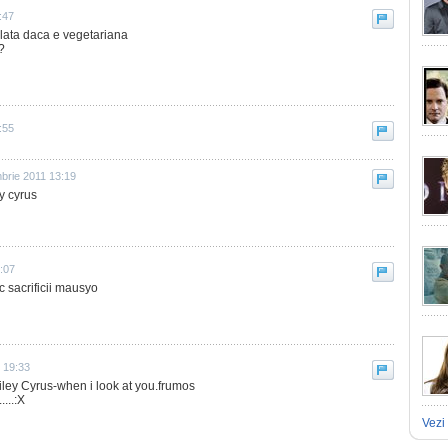
:47
 lata daca e vegetariana
?
:55
brie 2011 13:19
y cyrus
:07
c sacrificii mausyo
0 19:33
iley Cyrus-when i look at you.frumos
....:X
Vezi 