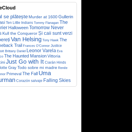
eCloud
ul se plătește
Gullerin
Murder at 1600
asi
The
Ten Little Indians
Tommy Flanagan
rier
Halloween
Tomorrow Never
Și caii sunt verzi
s
Kull the Conqueror
Van Helsing
ereți
The
Tony Hawk
eback Trail
Justice
Frances O'Connor
Leonor Varela
ue
Brittany Daniel
Eva
The Haunted Mansion
Vittoria
co
Just Go with It
ini
Ciarán Hinds
Todo sobre mi madre
lotte Gray
Renée
Uma
The Fall
Primeval
nnor
urman
Falling Skies
Corazón salvaje