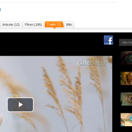
)
Articole (12)
Păreri (186)
Trailer (1)
Wiki
Alte tr