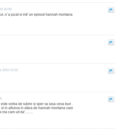
10 16:40
dul..n`a jucat si intr`un episod hannah montana
lie 2010 14:33
45
es este vorba de iubire si sper sa iasa ceva bun .
 si in altceva in afara de hannah montana care
ma cam uit da' ........