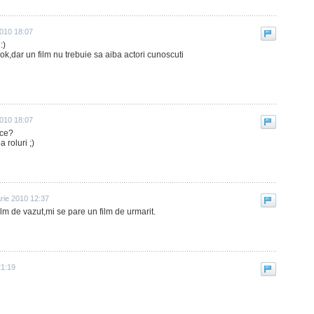
2010 18:07
:)
ok,dar un film nu trebuie sa aiba actori cunoscuti
2010 18:07
 ce?
 roluri ;)
arie 2010 12:37
ilm de vazut,mi se pare un film de urmarit.
21:19