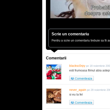
Scrie un comentariu
Pentru a scrie un comentariu trebuie sa fii au
Comentarii
blacksc0rpy
pe 18 noiembrie 200
esti frumoasa filmul abia astep
never_again
pe 28 noiembrie 20
si eu la fel