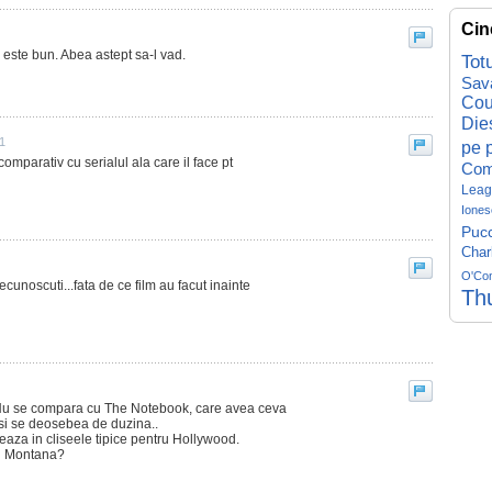
Cin
e este bun. Abea astept sa-l vad.
Tot
Sav
Cou
Die
1
pe p
mparativ cu serialul ala care il face pt
Com
Leag
Iones
Pucc
Char
O'Co
..necunoscuti...fata de ce film au facut inainte
Th
 Nu se compara cu The Notebook, care avea ceva
 si se deosebea de duzina..
eaza in cliseele tipice pentru Hollywood.
h Montana?