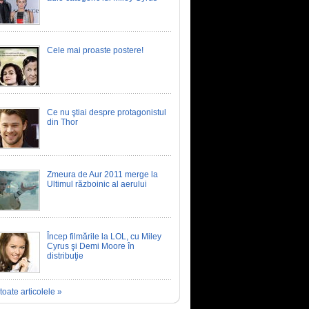
Cele mai proaste postere!
Ce nu ştiai despre protagonistul
din Thor
Zmeura de Aur 2011 merge la
Ultimul războinic al aerului
Încep filmările la LOL, cu Miley
Cyrus şi Demi Moore în
distribuţie
toate articolele »