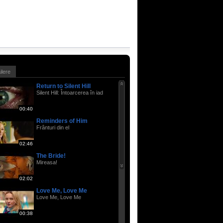
ailere
Return to Silent Hill
Silent Hill: Întoarcerea în iad
00:40
Reminders of Him
Frânturi din el
02:46
The Bride!
Mireasa!
02:02
Love Me, Love Me
Love Me, Love Me
00:38