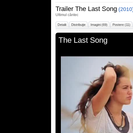
Trailer
The Last Song
(2010
Ultimul cântec
Detalii
Distribuţie
Imagini (69)
Postere (11)
The Last Song