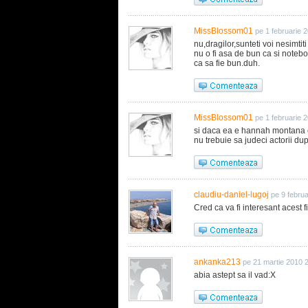
MissBlossom01
pe 1 februarie 
nu,dragilor,sunteti voi nesimtiti 
nu o fi asa de bun ca si notebo
ca sa fie bun.duh.
MissBlossom01
pe 1 februarie 
si daca ea e hannah montana
nu trebuie sa judeci actorii dupa
claudiu-daniel-lugoj
pe 9 febru
Cred ca va fi interesant acest f
ankanka213
pe 21 martie 2010 
abia astept sa il vad:X