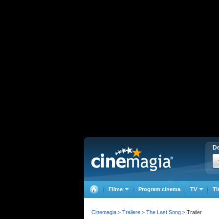
De
Filme
Program cinema
TV
Ti
Cinemagia
Trailere
The Last Song
Trailer
>
>
>