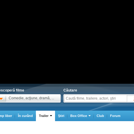
scoperă filme
Căutare
Comedie, acţiune, dramă, ...
mp liber
În curând
Trailer
Ştiri
Box Office
Club
Forum