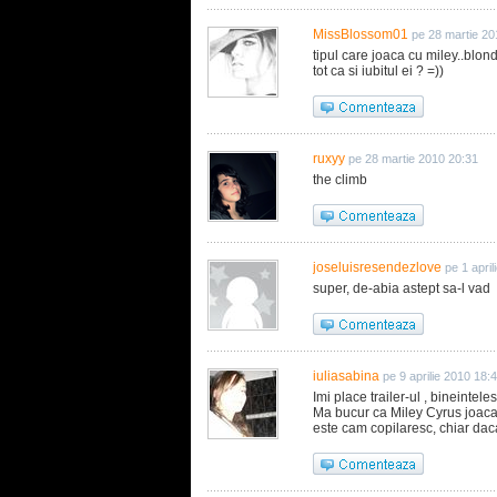
MissBlossom01
pe 28 martie 20
tipul care joaca cu miley..blon
tot ca si iubitul ei ? =))
ruxyy
pe 28 martie 2010 20:31
the climb
joseluisresendezlove
pe 1 apri
super, de-abia astept sa-l vad
iuliasabina
pe 9 aprilie 2010 18:
Imi place trailer-ul , bineintel
Ma bucur ca Miley Cyrus joaca
este cam copilaresc, chiar daca 