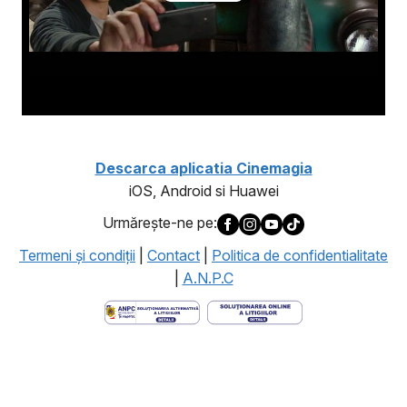
Descarca aplicatia Cinemagia
iOS, Android si Huawei
Urmăreşte-ne pe:
Termeni şi condiţii
|
Contact
|
Politica de confidentialitate
|
A.N.P.C