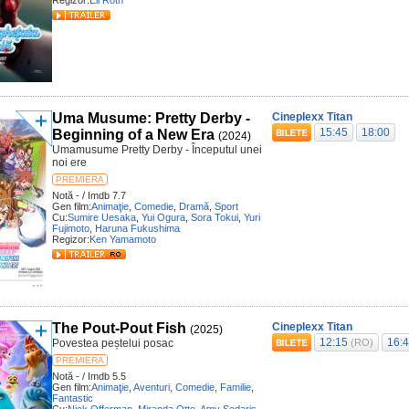
Regizor:
Eli Roth
Uma Musume: Pretty Derby -
Cineplexx Titan
15:45
18:00
Beginning of a New Era
(2024)
Umamusume Pretty Derby - Începutul unei
noi ere
PREMIERA
Notă - / Imdb 7.7
Gen film:
Animaţie
,
Comedie
,
Dramă
,
Sport
Cu:
Sumire Uesaka
,
Yui Ogura
,
Sora Tokui
,
Yuri
Fujimoto
,
Haruna Fukushima
Regizor:
Ken Yamamoto
The Pout-Pout Fish
Cineplexx Titan
(2025)
12:15
16:
Povestea peștelui posac
(RO)
PREMIERA
Notă - / Imdb 5.5
Gen film:
Animaţie
,
Aventuri
,
Comedie
,
Familie
,
Fantastic