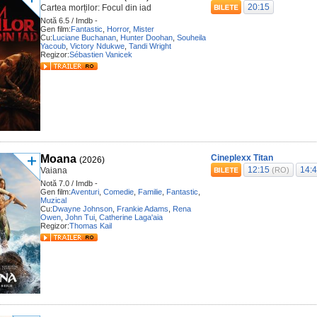
20:15
Cartea morților: Focul din iad
Notă 6.5 / Imdb -
Gen film:
Fantastic
,
Horror
,
Mister
Cu:
Luciane Buchanan
,
Hunter Doohan
,
Souheila
Yacoub
,
Victory Ndukwe
,
Tandi Wright
Regizor:
Sébastien Vanicek
Moana
Cineplexx Titan
(2026)
12:15
14:
Vaiana
(RO)
Notă 7.0 / Imdb -
Gen film:
Aventuri
,
Comedie
,
Familie
,
Fantastic
,
Muzical
Cu:
Dwayne Johnson
,
Frankie Adams
,
Rena
Owen
,
John Tui
,
Catherine Laga'aia
Regizor:
Thomas Kail