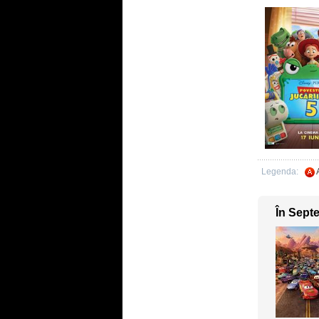
Legenda:
În Sept