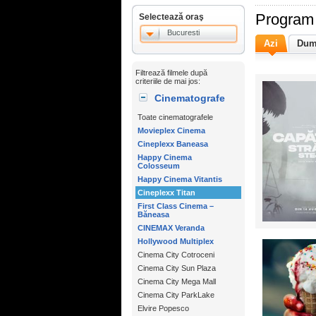
Program 
Selectează oraş
Bucuresti
Azi
Dum
Filtrează filmele după
criteriile de mai jos:
Cinematografe
Toate cinematografele
Movieplex Cinema
Cineplexx Baneasa
Happy Cinema
Colosseum
Happy Cinema Vitantis
Cineplexx Titan
First Class Cinema –
Băneasa
CINEMAX Veranda
Hollywood Multiplex
Cinema City Cotroceni
Cinema City Sun Plaza
Cinema City Mega Mall
Cinema City ParkLake
Elvire Popesco