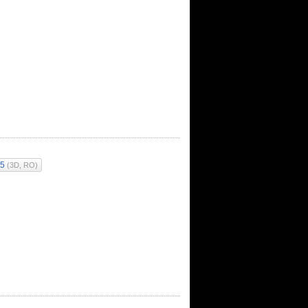
45
(3D, RO)