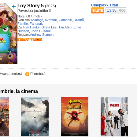
Toy Story 5
Cineplexx Titan
(2026)
13:30
Povestea jucăriilor 5
(RO)
Notă 7.8 / Imdb -
Gen film:
Animaţie
,
Aventuri
,
Comedie
,
Dramă
,
Familie
,
Fantastic
Cu:
Tom Hanks
,
Greta Lee
,
Tim Allen
,
Ernie
Hudson
,
Joan Cusack
Regizor:
Andrew Stanton
Avanpremieră
Premieră
embrie, la cinema