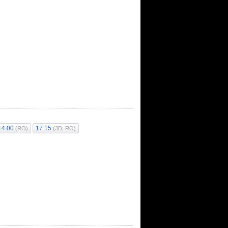
14:00
17:15
(RO)
(3D, RO)