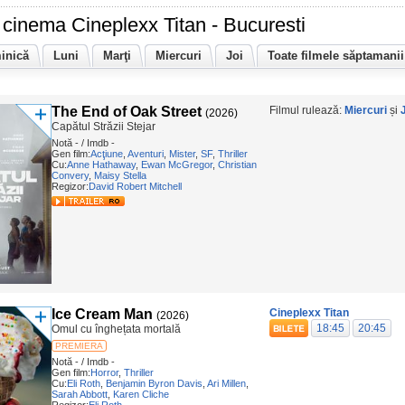
cinema Cineplexx Titan - Bucuresti
inică
Luni
Marţi
Miercuri
Joi
Toate filmele săptamanii
The End of Oak Street
Filmul rulează:
Miercuri
și
(2026)
Capătul Străzii Stejar
Notă - / Imdb -
Gen film:
Acţiune
,
Aventuri
,
Mister
,
SF
,
Thriller
Cu:
Anne Hathaway
,
Ewan McGregor
,
Christian
Convery
,
Maisy Stella
Regizor:
David Robert Mitchell
Ice Cream Man
Cineplexx Titan
(2026)
18:45
20:45
Omul cu înghețata mortală
PREMIERA
Notă - / Imdb -
Gen film:
Horror
,
Thriller
Cu:
Eli Roth
,
Benjamin Byron Davis
,
Ari Millen
,
Sarah Abbott
,
Karen Cliche