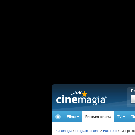
De
Filme
Program cinema
TV
Ti
Cinemagia
Program cinema
Bucuresti
Cineplexx
>
>
>