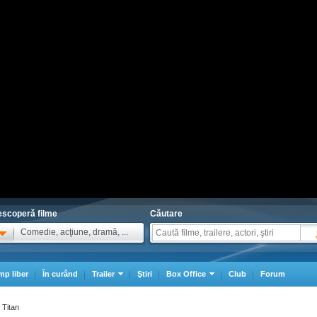
scoperă filme
Căutare
Comedie, acţiune, dramă, ...
mp liber
În curând
Trailer
Ştiri
Box Office
Club
Forum
 Titan