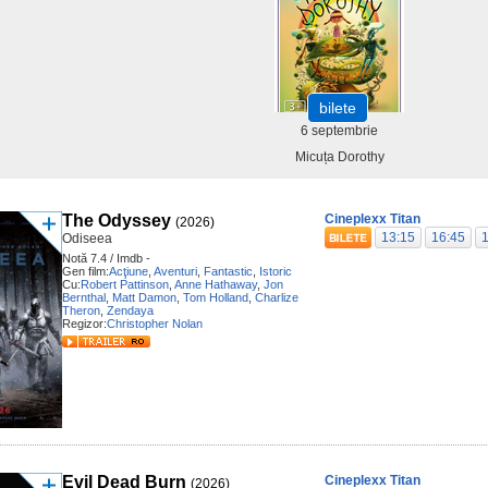
bilete
6 septembrie
Micuța Dorothy
The Odyssey
Cineplexx Titan
(2026)
13:15
16:45
Odiseea
Notă 7.4 / Imdb -
Gen film:
Acţiune
,
Aventuri
,
Fantastic
,
Istoric
Cu:
Robert Pattinson
,
Anne Hathaway
,
Jon
Bernthal
,
Matt Damon
,
Tom Holland
,
Charlize
Theron
,
Zendaya
Regizor:
Christopher Nolan
Evil Dead Burn
Cineplexx Titan
(2026)