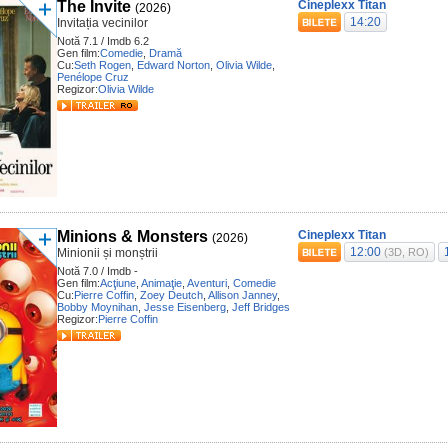
The Invite
Cineplexx Titan
(2026)
14:20
Invitația vecinilor
Notă 7.1 / Imdb 6.2
Gen film:
Comedie
,
Dramă
Cu:
Seth Rogen
,
Edward Norton
,
Olivia Wilde
,
Penélope Cruz
Regizor:
Olivia Wilde
Minions & Monsters
Cineplexx Titan
(2026)
12:00
Minionii și monștrii
(3D, RO)
Notă 7.0 / Imdb -
Gen film:
Acţiune
,
Animaţie
,
Aventuri
,
Comedie
Cu:
Pierre Coffin
,
Zoey Deutch
,
Allison Janney
,
Bobby Moynihan
,
Jesse Eisenberg
,
Jeff Bridges
Regizor:
Pierre Coffin