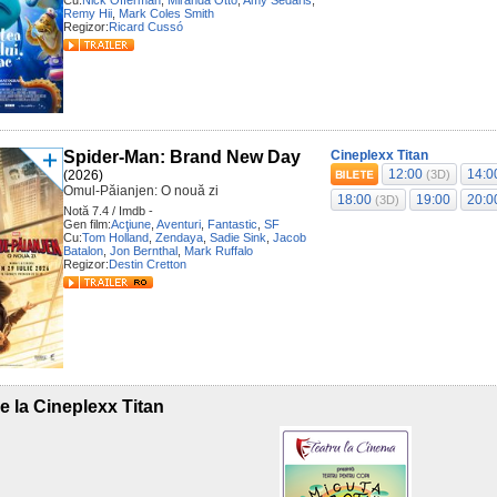
Cu:
Nick Offerman
,
Miranda Otto
,
Amy Sedaris
,
Remy Hii
,
Mark Coles Smith
Regizor:
Ricard Cussó
Spider-Man: Brand New Day
Cineplexx Titan
12:00
14:
(2026)
(3D)
Omul-Păianjen: O nouă zi
18:00
19:00
20:
(3D)
Notă 7.4 / Imdb -
Gen film:
Acţiune
,
Aventuri
,
Fantastic
,
SF
Cu:
Tom Holland
,
Zendaya
,
Sadie Sink
,
Jacob
Batalon
,
Jon Bernthal
,
Mark Ruffalo
Regizor:
Destin Cretton
e la Cineplexx Titan