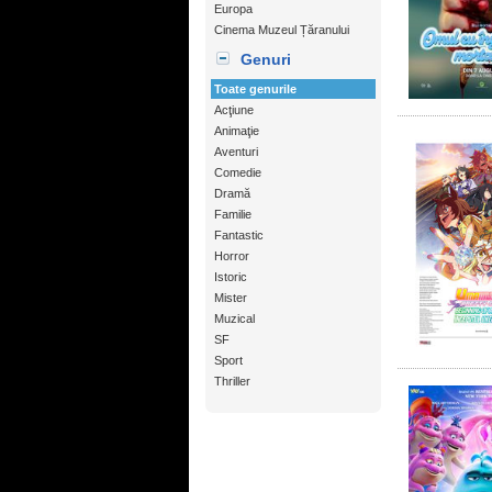
Europa
Cinema Muzeul Țăranului
Genuri
Toate genurile
Acţiune
Animaţie
Aventuri
Comedie
Dramă
Familie
Fantastic
Horror
Istoric
Mister
Muzical
SF
Sport
Thriller