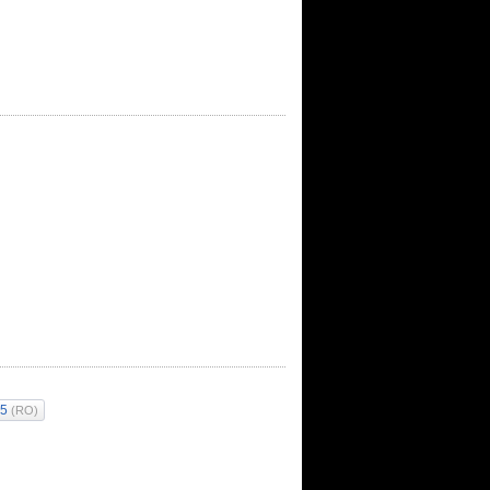
45
(RO)