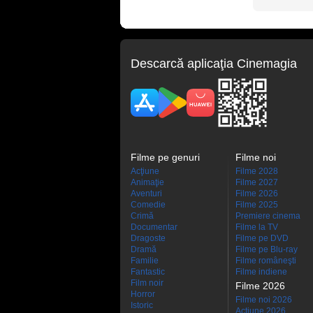
Descarcă aplicaţia Cinemagia
Filme pe genuri
Filme noi
Acţiune
Filme 2028
Animaţie
Filme 2027
Aventuri
Filme 2026
Comedie
Filme 2025
Crimă
Premiere cinema
Documentar
Filme la TV
Dragoste
Filme pe DVD
Dramă
Filme pe Blu-ray
Familie
Filme româneşti
Fantastic
Filme indiene
Film noir
Filme 2026
Horror
Filme noi 2026
Istoric
Actiune 2026