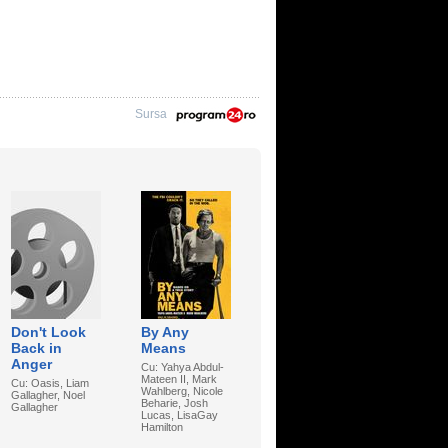
Sursa
Don't Look
By Any
Back in
Means
Anger
Cu: Yahya Abdul-
Mateen II, Mark
Cu: Oasis, Liam
Wahlberg, Nicole
Gallagher, Noel
Beharie, Josh
Gallagher
Lucas, LisaGay
Hamilton