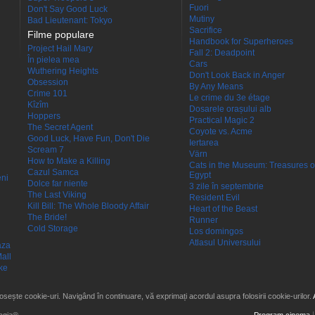
Fuori
Don't Say Good Luck
Mutiny
Bad Lieutenant: Tokyo
Sacrifice
Filme populare
Handbook for Superheroes
Project Hail Mary
Fall 2: Deadpoint
În pielea mea
Cars
Wuthering Heights
Don't Look Back in Anger
Obsession
By Any Means
Crime 101
Le crime du 3e étage
Kîzîm
Dosarele orașului alb
Hoppers
Practical Magic 2
The Secret Agent
Coyote vs. Acme
Good Luck, Have Fun, Don't Die
Iertarea
Scream 7
Värn
How to Make a Killing
Cats in the Museum: Treasures o
Cazul Samca
Egypt
eni
Dolce far niente
3 zile în septembrie
The Last Viking
Resident Evil
Kill Bill: The Whole Bloody Affair
Heart of the Beast
The Bride!
Runner
Cold Storage
Los domingos
Atlasul Universului
aza
all
ke
losește cookie-uri. Navigând în continuare, vă exprimați acordul asupra folosirii cookie-urilor.