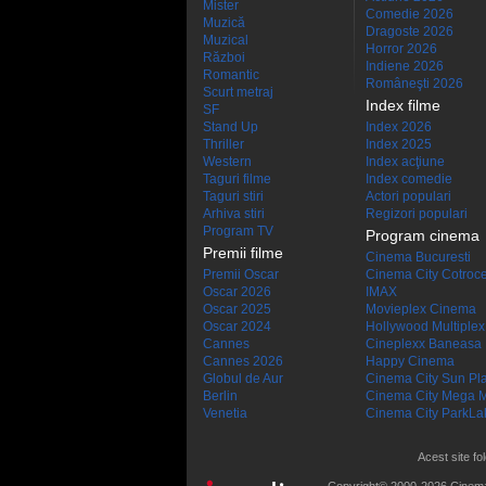
Mister
Comedie 2026
Muzică
Dragoste 2026
Muzical
Horror 2026
Război
Indiene 2026
Romantic
Româneşti 2026
Scurt metraj
Index filme
SF
Stand Up
Index 2026
Thriller
Index 2025
Western
Index acţiune
Taguri filme
Index comedie
Taguri stiri
Actori populari
Arhiva stiri
Regizori populari
Program TV
Program cinema
Premii filme
Cinema Bucuresti
Premii Oscar
Cinema City Cotroc
Oscar 2026
IMAX
Oscar 2025
Movieplex Cinema
Oscar 2024
Hollywood Multiplex
Cannes
Cineplexx Baneasa
Cannes 2026
Happy Cinema
Globul de Aur
Cinema City Sun Pl
Berlin
Cinema City Mega M
Venetia
Cinema City ParkLa
Acest site fo