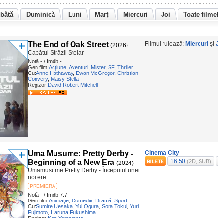
bătă
Duminică
Luni
Marţi
Miercuri
Joi
Toate filme
The End of Oak Street
Filmul rulează:
Miercuri
și
(2026)
Capătul Străzii Stejar
Notă - / Imdb -
Gen film:
Acţiune
,
Aventuri
,
Mister
,
SF
,
Thriller
Cu:
Anne Hathaway
,
Ewan McGregor
,
Christian
Convery
,
Maisy Stella
Regizor:
David Robert Mitchell
Uma Musume: Pretty Derby -
Cinema City
16:50
Beginning of a New Era
(2D, SUB)
(2024)
Umamusume Pretty Derby - Începutul unei
noi ere
PREMIERA
Notă - / Imdb 7.7
Gen film:
Animaţie
,
Comedie
,
Dramă
,
Sport
Cu:
Sumire Uesaka
,
Yui Ogura
,
Sora Tokui
,
Yuri
Fujimoto
,
Haruna Fukushima