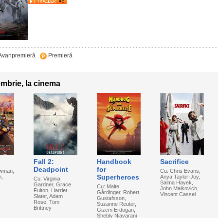
Avanpremieră
Premieră
embrie, la cinema
Fall 2:
Handbook
Sacrifice
Deadpoint
for
ewman,
Cu: Chris Evans,
Superheroes
n,
Anya Taylor-Joy,
Cu: Virginia
Salma Hayek,
Gardner, Grace
Cu: Malte
John Malkovich,
Fulton, Harriet
Gårdinger, Robert
Vincent Cassel
Slater, Adam
Gustafsson,
Rose, Tom
Suzanne Reuter,
Brittney
Gizem Erdogan,
Shebly Niavarani