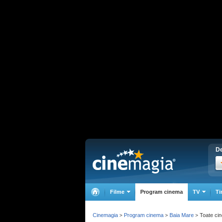
De
Filme
Program cinema
TV
Ti
Cinemagia
Program cinema
Baia Mare
Toate ci
>
>
>