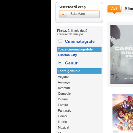
Selectează oraş
Azi
Sâm
Baia Mare
Filtrează filmele după
criteriile de mai jos:
Cinematografe
Toate cinematografele
Cinema City
Genuri
Toate genurile
Acţiune
Animaţie
Aventuri
Comedie
Dramă
Familie
Fantastic
Horror
Istoric
Muzical