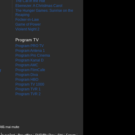
The Cat in the Hat
Ebenezer: A Christmas Carol
The Hunger Games: Sunrise on the
Reaping
Focker-in-Law
Game of Power
Violent Night 2
Program TV
Program PRO TV
Program Antena 1
Program Pro Cinema
Program Kanal D
Program AMC
Program FilmCafe
f
Program Diva
Program HBO
Program TV 1000
Program TVR 1
Program TVR 2
Află mai multe