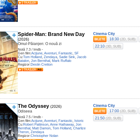
Spider-Man: Brand New Day
Cinema City
18:30
(2026)
(2D, SUB)
Omul-Păianjen: O nouă zi
22:10
(3D, SUB)
Notă 7.3 / Imdb -
Gen film:
Acţiune
,
Aventuri
,
Fantastic
,
SF
Cu:
Tom Holland
,
Zendaya
,
Sadie Sink
,
Jacob
Batalon
,
Jon Bernthal
,
Mark Ruffalo
Regizor:
Destin Cretton
The Odyssey
Cinema City
(2026)
17:00
Odiseea
(2D, SUB)
Notă 7.5 / Imdb -
21:50
(2D, SUB)
Gen film:
Acţiune
,
Aventuri
,
Fantastic
,
Istoric
Cu:
Robert Pattinson
,
Anne Hathaway
,
Jon
Bernthal
,
Matt Damon
,
Tom Holland
,
Charlize
Theron
,
Zendaya
Regizor:
Christopher Nolan