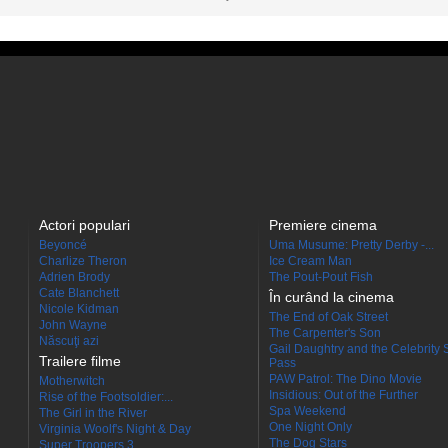
Actori populari
Premiere cinema
Beyoncé
Uma Musume: Pretty Derby -...
Charlize Theron
Ice Cream Man
Adrien Brody
The Pout-Pout Fish
Cate Blanchett
În curând la cinema
Nicole Kidman
The End of Oak Street
John Wayne
The Carpenter's Son
Născuţi azi
Gail Daughtry and the Celebrity 
Trailere filme
Pass
PAW Patrol: The Dino Movie
Motherwitch
Insidious: Out of the Further
Rise of the Footsoldier:...
Spa Weekend
The Girl in the River
One Night Only
Virginia Woolf's Night & Day
The Dog Stars
Super Troopers 3