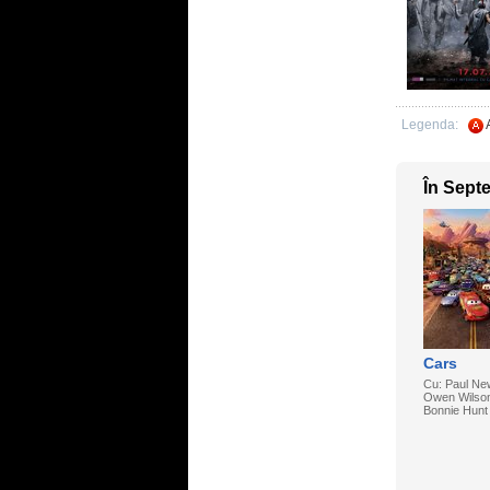
Legenda:
În Sept
Cars
Cu: Paul N
Owen Wilso
Bonnie Hunt