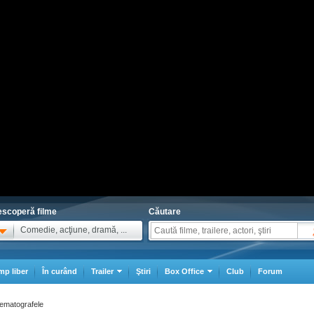
scoperă filme
Căutare
Comedie, acţiune, dramă, ...
mp liber
În curând
Trailer
Ştiri
Box Office
Club
Forum
nematografele