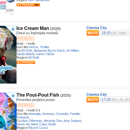
Regizor:
Ken Yamamoto
Ice Cream Man
Cinema City
(2026)
18:10
Omul cu înghețata mortală
(2D, SUB)
PREMIERA
Notă - / Imdb -
Gen film:
Horror
,
Thriller
Cu:
Eli Roth
,
Benjamin Byron Davis
,
Ari Millen
,
Sarah Abbott
,
Karen Cliche
Regizor:
Eli Roth
The Pout-Pout Fish
Cinema City
(2025)
17:20
Povestea peștelui posac
(RO, 2D, DU
PREMIERA
Notă - / Imdb 5.5
Gen film:
Animaţie
,
Aventuri
,
Comedie
,
Familie
,
Fantastic
Cu:
Nick Offerman
,
Miranda Otto
,
Amy Sedaris
,
Remy Hii
,
Mark Coles Smith
Regizor:
Ricard Cussó