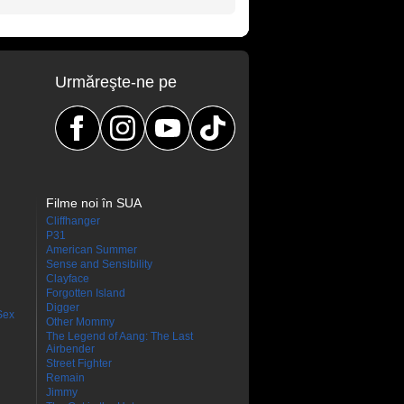
Urmăreşte-ne pe
Filme noi în SUA
Cliffhanger
P31
American Summer
Sense and Sensibility
Clayface
Forgotten Island
Digger
Sex
Other Mommy
The Legend of Aang: The Last
Airbender
Street Fighter
Remain
Jimmy