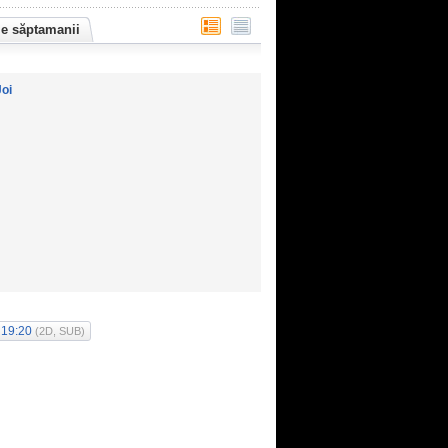
le săptamanii
Joi
19:20
(2D, SUB)