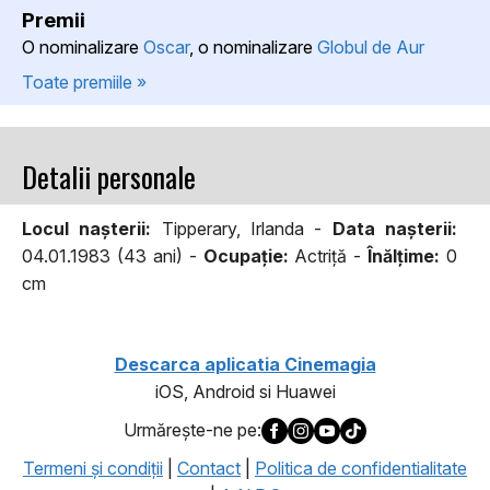
Premii
O nominalizare
Oscar
, o nominalizare
Globul de Aur
Toate premiile »
Detalii personale
Locul naşterii:
Tipperary, Irlanda -
Data naşterii:
04.01.1983 (43 ani) -
Ocupaţie:
Actriță -
Înălţime:
0
cm
Descarca aplicatia Cinemagia
iOS, Android si Huawei
Urmăreşte-ne pe:
Termeni şi condiţii
|
Contact
|
Politica de confidentialitate