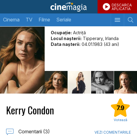
DESCARCA
APLICATIA
Cinema
TV
Filme
Seriale
Ocupație:
Actriță
Locul naşterii:
Tipperary, Irlanda
Data naşterii:
04.01.1983 (43 ani)
Kerry Condon
7.9
Votează
Comentarii (3)
VEZI COMENTARIILE