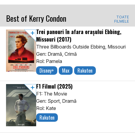
Best of Kerry Condon
TOATE
FILMELE
Trei panouri în afara orașului Ebbing,
Missouri
(2017)
Three Billboards Outside Ebbing, Missouri
Gen: Dramă, Crimă
Rol: Pamela
Disney+
Max
Rakuten
F1 Filmul
(2025)
F1: The Movie
Gen: Sport, Dramă
Rol: Kate
Rakuten