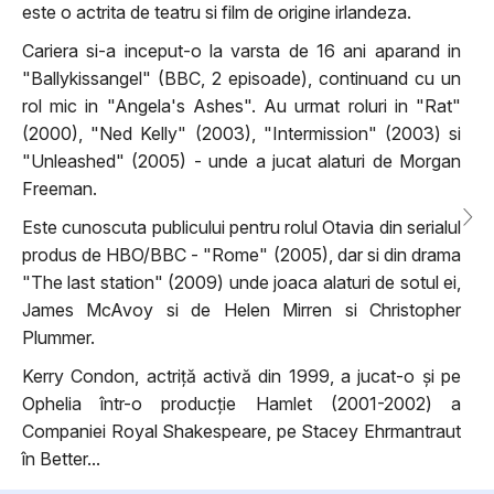
este o actrita de teatru si film de origine irlandeza.
Cariera si-a inceput-o la varsta de 16 ani aparand in
"Ballykissangel" (BBC, 2 episoade), continuand cu un
rol mic in "Angela's Ashes". Au urmat roluri in "Rat"
(2000), "Ned Kelly" (2003), "Intermission" (2003) si
"Unleashed" (2005) - unde a jucat alaturi de Morgan
Freeman.
Este cunoscuta publicului pentru rolul Otavia din serialul
produs de HBO/BBC - "Rome" (2005), dar si din drama
"The last station" (2009) unde joaca alaturi de sotul ei,
James McAvoy si de Helen Mirren si Christopher
Plummer.
Kerry Condon, actriță activă din 1999, a jucat-o și pe
Ophelia într-o producție Hamlet (2001-2002) a
Companiei Royal Shakespeare, pe Stacey Ehrmantraut
în Better...