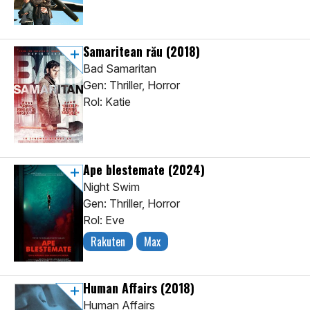
Samaritean rău
(2018)
Bad Samaritan
Gen: Thriller, Horror
Rol: Katie
Ape blestemate
(2024)
Night Swim
Gen: Thriller, Horror
Rol: Eve
Rakuten
Max
Human Affairs
(2018)
Human Affairs