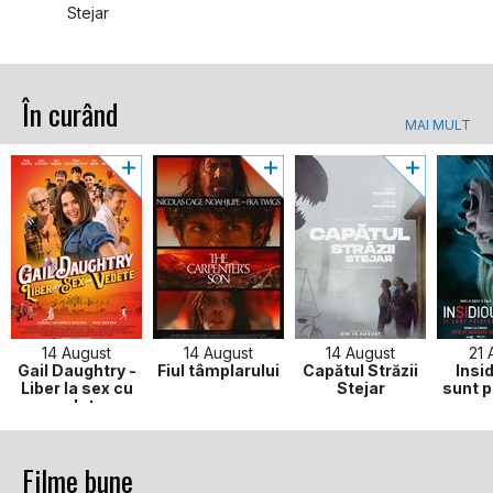
Stejar
În curând
MAI MULT
14 August
14 August
14 August
21 
Gail Daughtry -
Fiul tâmplarului
Capătul Străzii
Insid
Liber la sex cu
Stejar
sunt p
vedete
Filme bune