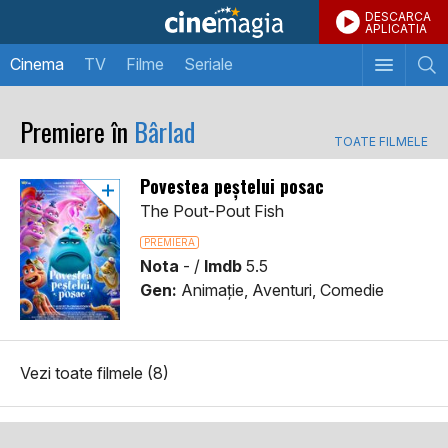
DESCARCA
APLICATIA
Cinema
TV
Filme
Seriale
Premiere în
Bârlad
TOATE FILMELE
Povestea peștelui posac
The Pout-Pout Fish
PREMIERA
Nota
-
/
Imdb
5.5
Gen:
Animaţie, Aventuri, Comedie
Vezi toate filmele (8)