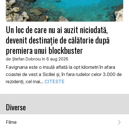
Un loc de care nu ai auzit niciodată,
D
devenit destinaţie de călătorie după
De
premiera unui blockbuster
de
Um
de Ştefan Dobroiu în 6 aug 2026
la
Favignana este o insulă aflată la opt kilometri în afara
vid
ul
coastei de vest a Siciliei şi, în fara rudelor celor 3.000 de
rezidenţi, cel mai...
CITESTE
Diverse
Filme