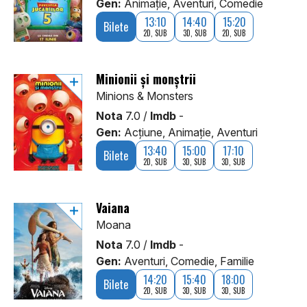
Gen:
Animaţie, Aventuri, Comedie
13:10
14:40
15:20
Bilete
2D, SUB
3D, SUB
2D, SUB
Minionii și monștrii
Minions & Monsters
Nota
7.0 /
Imdb
-
Gen:
Acţiune, Animaţie, Aventuri
13:40
15:00
17:10
Bilete
2D, SUB
3D, SUB
3D, SUB
Vaiana
Moana
Nota
7.0 /
Imdb
-
Gen:
Aventuri, Comedie, Familie
14:20
15:40
18:00
Bilete
2D, SUB
3D, SUB
3D, SUB