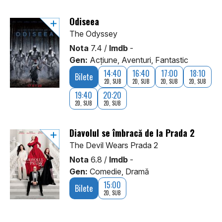
Odiseea
The Odyssey
Nota
7.4 /
Imdb
-
Gen:
Acţiune, Aventuri, Fantastic
14:40
16:40
17:00
18:10
Bilete
2D, SUB
2D, SUB
2D, SUB
2D, SUB
19:40
20:20
2D, SUB
2D, SUB
Diavolul se îmbracă de la Prada 2
The Devil Wears Prada 2
Nota
6.8 /
Imdb
-
Gen:
Comedie, Dramă
15:00
Bilete
2D, SUB