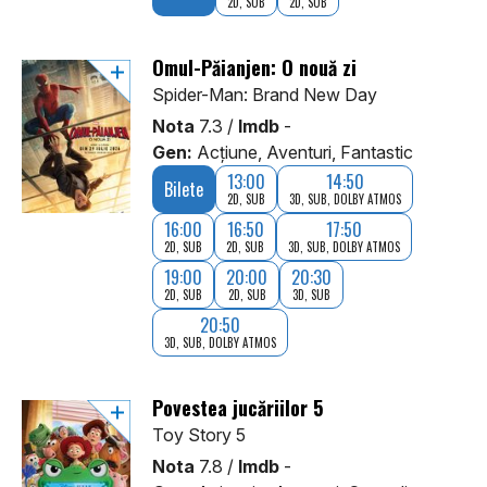
2D, SUB
2D, SUB
Omul-Păianjen: O nouă zi
Spider-Man: Brand New Day
Nota
7.3 /
Imdb
-
Gen:
Acţiune, Aventuri, Fantastic
13:00
14:50
Bilete
2D, SUB
3D, SUB, DOLBY ATMOS
16:00
16:50
17:50
2D, SUB
2D, SUB
3D, SUB, DOLBY ATMOS
19:00
20:00
20:30
2D, SUB
2D, SUB
3D, SUB
20:50
3D, SUB, DOLBY ATMOS
Povestea jucăriilor 5
Toy Story 5
Nota
7.8 /
Imdb
-