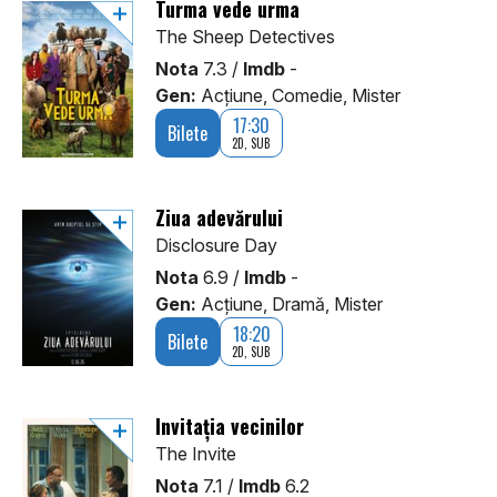
Turma vede urma
The Sheep Detectives
Nota
7.3 /
Imdb
-
Gen:
Acţiune, Comedie, Mister
17:30
Bilete
2D, SUB
Ziua adevărului
Disclosure Day
Nota
6.9 /
Imdb
-
Gen:
Acţiune, Dramă, Mister
18:20
Bilete
2D, SUB
Invitația vecinilor
The Invite
Nota
7.1 /
Imdb
6.2