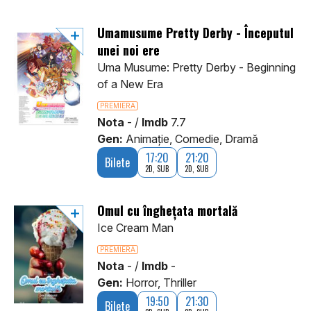
Umamusume Pretty Derby - Începutul
unei noi ere
Uma Musume: Pretty Derby - Beginning
of a New Era
PREMIERA
Nota
- /
Imdb
7.7
Gen:
Animaţie, Comedie, Dramă
17:20
21:20
Bilete
2D, SUB
2D, SUB
Omul cu înghețata mortală
Ice Cream Man
PREMIERA
Nota
- /
Imdb
-
Gen:
Horror, Thriller
19:50
21:30
Bilete