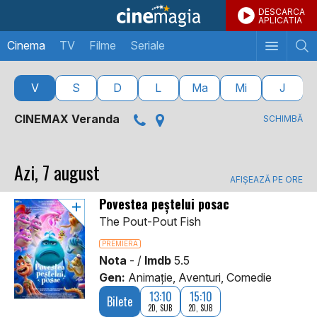
DESCARCA
APLICATIA
Cinema
TV
Filme
Seriale
V
S
D
L
Ma
Mi
J
CINEMAX Veranda
SCHIMBĂ
Azi, 7 august
AFIŞEAZĂ PE ORE
Povestea peștelui posac
The Pout-Pout Fish
PREMIERA
Nota
- /
Imdb
5.5
Gen:
Animaţie, Aventuri, Comedie
13:10
15:10
Bilete
2D, SUB
2D, SUB