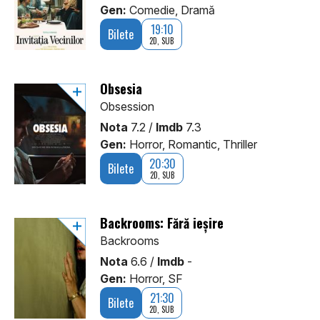
Gen:
Comedie, Dramă
19:10
Bilete
2D, SUB
Obsesia
Obsession
Nota
7.2 /
Imdb
7.3
Gen:
Horror, Romantic, Thriller
20:30
Bilete
2D, SUB
Backrooms: Fără ieșire
Backrooms
Nota
6.6 /
Imdb
-
Gen:
Horror, SF
21:30
Bilete
2D, SUB