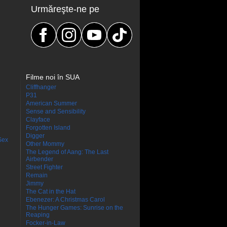
Urmăreşte-ne pe
Filme noi în SUA
Cliffhanger
P31
American Summer
Sense and Sensibility
Clayface
Forgotten Island
Digger
Sex
Other Mommy
The Legend of Aang: The Last
Airbender
Street Fighter
Remain
Jimmy
The Cat in the Hat
Ebenezer: A Christmas Carol
The Hunger Games: Sunrise on the
Reaping
Focker-in-Law