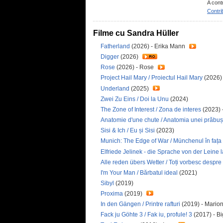
A cont
Contri
Filme cu Sandra Hüller
Fatherland
(2026) - Erika Mann
Digger
(2026)
Rose
(2026) - Rose
Project Hail Mary / Proiectul Hail Mary
(2026) 
Underland
(2025)
Zwei Zu Eins / Doi la Unu
(2024)
The Zone of Interest / Zona de interes
(2023) 
Anatomie d'une chute / Anatomia unei prăbuși
Sisi & Ich / Eu și Sisi
(2023)
Munich: The Edge of War / Münchenul în fața 
Elfriede Jelinek - die Sprache von der Leine l
Alle reden übers Wetter / Toți vorbesc despr
I'm Your Man / Bărbatul ideal
(2021)
Sibyl
(2019)
Proxima
(2019)
In den Gängen / Printre rafturi
(2019) - Mario
Fack ju Göhte 3 / Fak iu, profule! 3
(2017) - B