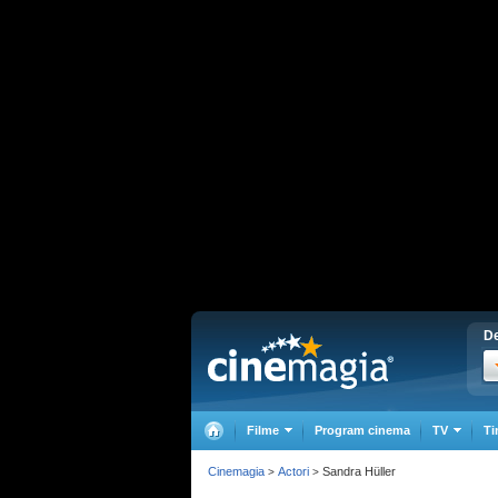
De
Filme
Program cinema
TV
Ti
Cinemagia
Actori
Sandra Hüller
>
>