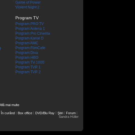
Game of Power
Violent Night 2
Program TV
Program PRO TV
Program Antena 1
Program Pro Cinema
Program Kanal D
Program AMC
Program FilmCafe
f
Program Diva
Program HBO
Program TV 1000
Program TVR 1
Program TVR 2
Află mai multe
În curând
Box office
DVD/Blu Ray
Ştiri
Forum
Sandra Hüller