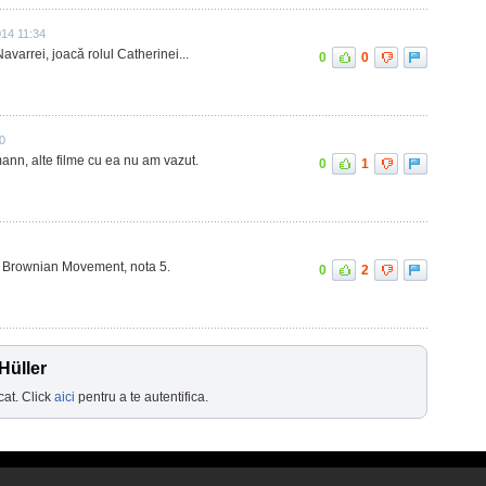
014 11:34
Navarrei, joacă rolul Catherinei...
0
0
0
mann, alte filme cu ea nu am vazut.
0
1
in Brownian Movement, nota 5.
0
2
Hüller
cat. Click
aici
pentru a te autentifica.