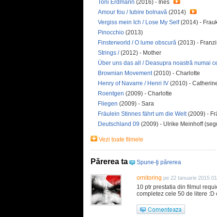
Toni Erdmann
(2016) - Ines
Amour fou / Iubire bolnavă
(2014)
Vergiss mein Ich / Lose My Self
(2014) - Frau
Pinocchio
(2013)
Finsterworld / O lume obscură
(2013) - Franz
Strings /
(2012) - Mother
Über uns das all / Deasupra noastră numai c
Brownian Movement
(2010) - Charlotte
Henry of Navarre / Henri IV
(2010) - Catherin
Roentgen
(2009) - Charlotte
Fliegen
(2009) - Sara
Fräulein Stinnes fährt um die Welt
(2009) - F
Deutschland 09
(2009) - Ulrike Meinhoff (se
Vezi toate filmele
Părerea ta
Spune-ţi părerea
ornitoring
pe 22 Ianuarie 2015 01
10 ptr prestatia din filmul req
completez cele 50 de litere :D