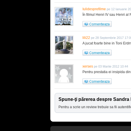
Iulidesprefilme
pe 12 Ianuarie 2
În filmul Henri IV sau Henri al 
lili22
pe 28 Septembrie 2017 17:0
A jucat foarte bine in Toni Erd
xerses
pe 03 Martie 2012 10:44
Pentru prestatia ei insipida d
Spune-ţi părerea despre Sandra 
Pentru a scrie un review trebuie sa fii autentifi