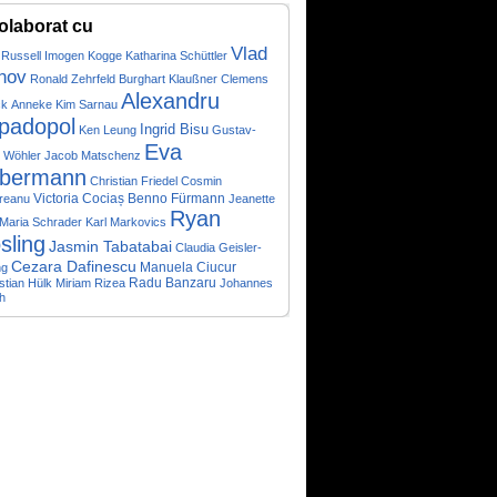
olaborat cu
Vlad
 Russell
Imogen Kogge
Katharina Schüttler
nov
Ronald Zehrfeld
Burghart Klaußner
Clemens
Alexandru
ck
Anneke Kim Sarnau
padopol
Ingrid Bisu
Ken Leung
Gustav-
Eva
r Wöhler
Jacob Matschenz
bermann
Christian Friedel
Cosmin
Victoria Cociaș
Benno Fürmann
reanu
Jeanette
Ryan
Maria Schrader
Karl Markovics
sling
Jasmin Tabatabai
Claudia Geisler-
Cezara Dafinescu
Manuela Ciucur
ng
Radu Banzaru
stian Hülk
Miriam Rizea
Johannes
h