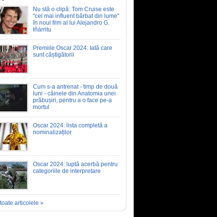
Nu stă o clipă: Tom Cruise este
"cel mai influent bărbat din lume"
în noul film al lui Alejandro G.
Iñárritu
Premiile Oscar 2024: Iată care
sunt câștigătorii
Cum s-a antrenat - timp de două
luni - câinele din Anatomia unei
prăbușiri, pentru a o face pe-a
mortul
Oscar 2024: lista completă a
nominalizaților
Oscar 2024: luptă acerbă pentru
categoriile de interpretare
toate articolele »