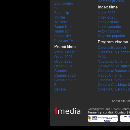
Româneşti 2026
Scurt metraj
Index filme
SF
Stand Up
Index 2026
Thriller
Index 2025
Western
Index acţiune
Taguri filme
Index comedie
Taguri stiri
Actori populari
Arhiva stiri
Regizori populari
Program TV
Program cinema
Premii filme
Cinema Bucuresti
Premii Oscar
Cinema City Cotroc
Oscar 2026
IMAX
Oscar 2025
Movieplex Cinema
Oscar 2024
Hollywood Multiplex
Cannes
Cineplexx Baneasa
Cannes 2026
Happy Cinema
Globul de Aur
Cinema City Sun Pl
Berlin
Cinema City Mega M
Venetia
Cinema City ParkLa
Acest site fo
Copyright© 2000-2026 Cinem
Termeni şi condiţii
|
Contact
|