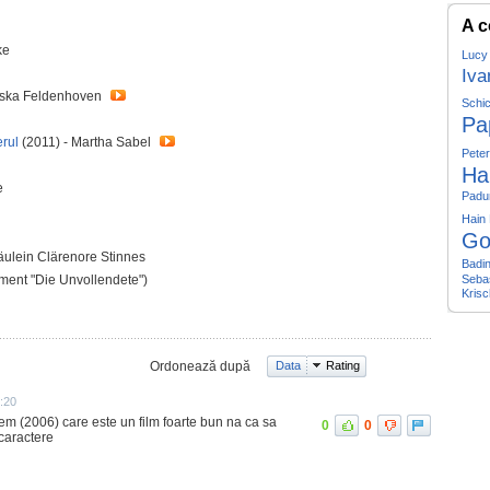
A c
ke
Lucy
Iva
iska Feldenhoven
Schi
Pa
erul
(2011) - Martha Sabel
Pete
Ha
e
Padu
Hain
Go
räulein Clärenore Stinnes
Badi
gment "Die Unvollendete")
Seba
Krisc
Ordonează după
Data
Rating
:20
uiem (2006) care este un film foarte bun na ca sa
0
0
 caractere