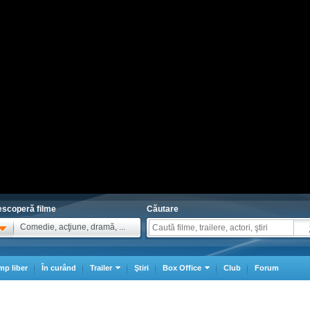
scoperă filme
Căutare
Comedie, acţiune, dramă, ...
mp liber
În curând
Trailer
Ştiri
Box Office
Club
Forum