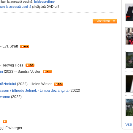
ribuit la această pagină:
Iulidesprefilme
buie la această pagină
şi câştigă DVD-uri!
Vezi filme
- Eva Stratt
- Hedwig Höss
ri
(2023) - Sandra Voyter
războiului
(2022) - Helen Winter
assen / Elfriede Jelinek - Limba dezlănțuită
(2022)
e vreme
(2022)
n
Vezi 
iggi Enzberger