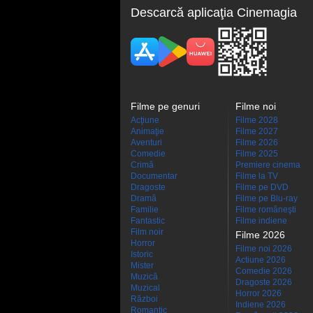
Descarcă aplicaţia Cinemagia
Filme pe genuri
Filme noi
Acţiune
Filme 2028
Animaţie
Filme 2027
Aventuri
Filme 2026
Comedie
Filme 2025
Crimă
Premiere cinema
Documentar
Filme la TV
Dragoste
Filme pe DVD
Dramă
Filme pe Blu-ray
Familie
Filme româneşti
Fantastic
Filme indiene
Film noir
Filme 2026
Horror
Filme noi 2026
Istoric
Actiune 2026
Mister
Comedie 2026
Muzică
Dragoste 2026
Muzical
Horror 2026
Război
Indiene 2026
Romantic