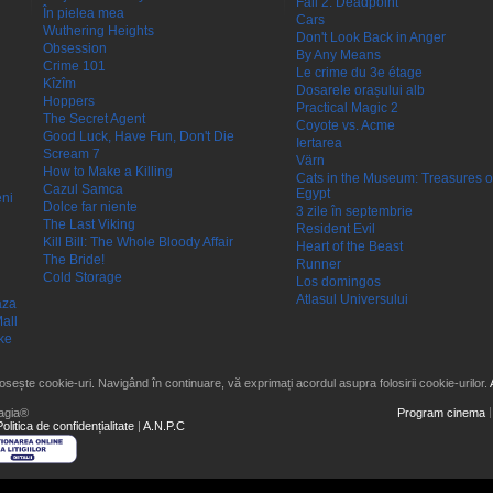
Fall 2: Deadpoint
În pielea mea
Cars
Wuthering Heights
Don't Look Back in Anger
Obsession
By Any Means
Crime 101
Le crime du 3e étage
Kîzîm
Dosarele orașului alb
Hoppers
Practical Magic 2
The Secret Agent
Coyote vs. Acme
Good Luck, Have Fun, Don't Die
Iertarea
Scream 7
Värn
How to Make a Killing
Cats in the Museum: Treasures o
Cazul Samca
Egypt
eni
Dolce far niente
3 zile în septembrie
The Last Viking
Resident Evil
Kill Bill: The Whole Bloody Affair
Heart of the Beast
The Bride!
Runner
Cold Storage
Los domingos
Atlasul Universului
aza
all
ke
losește cookie-uri. Navigând în continuare, vă exprimați acordul asupra folosirii cookie-urilor.
agia®
Program cinema
Politica de confidențialitate
|
A.N.P.C