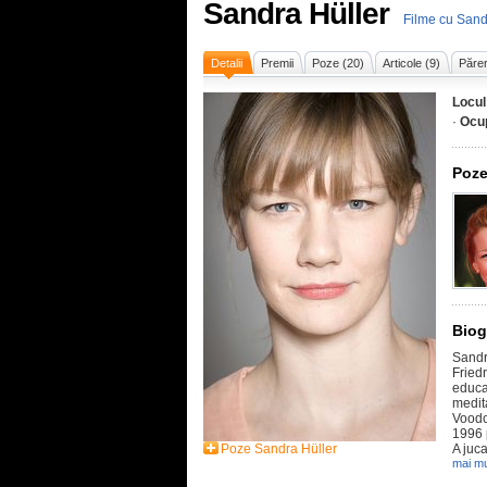
Sandra Hüller
Filme cu Sand
Detalii
Premii
Poze (20)
Articole (9)
Părer
Locul
·
Ocu
Poze
Biog
Sandr
Fried
educa
medit
Voodo
1996 
Poze Sandra Hüller
A juca
mai mu