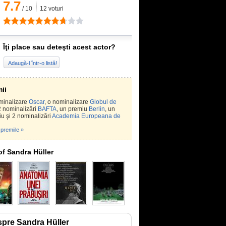
7.7
/
10
12
voturi
Îţi place sau deteşti acest actor?
Adaugă-l într-o listă!
ii
minalizare
Oscar
, o nominalizare
Globul de
2 nominalizări
BAFTA
, un premiu
Berlin
, un
u şi 2 nominalizări
Academia Europeana de
premiile »
of Sandra Hüller
pre Sandra Hüller