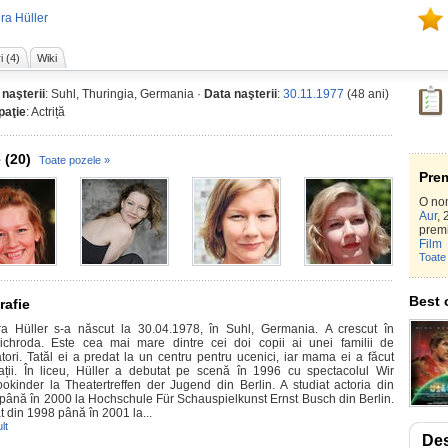
ra Hüller
i (4)
Wiki
 naşterii
: Suhl, Thuringia, Germania ·
Data naşterii
:
30.11.1977
(48 ani)
paţie
: Actriță
 (20)
Toate pozele »
Prem
O no
Aur
, 
premi
Film
Toate 
Best 
rafie
a Hüller s-a născut la 30.04.1978, în Suhl, Germania. A crescut în
richroda. Este cea mai mare dintre cei doi copii ai unei familii de
tori. Tatăl ei a predat la un centru pentru ucenici, iar mama ei a făcut
ații. În liceu, Hüller a debutat pe scenă în 1996 cu spectacolul Wir
okinder la Theatertreffen der Jugend din Berlin. A studiat actoria din
până în 2000 la Hochschule Für Schauspielkunst Ernst Busch din Berlin.
t din 1998 până în 2001 la...
lt
Des