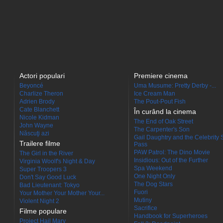
Actori populari
Premiere cinema
Beyoncé
Uma Musume: Pretty Derby -...
Charlize Theron
Ice Cream Man
Adrien Brody
The Pout-Pout Fish
Cate Blanchett
În curând la cinema
Nicole Kidman
The End of Oak Street
John Wayne
The Carpenter's Son
Născuţi azi
Gail Daughtry and the Celebrity 
Trailere filme
Pass
PAW Patrol: The Dino Movie
The Girl in the River
Insidious: Out of the Further
Virginia Woolf's Night & Day
Spa Weekend
Super Troopers 3
One Night Only
Don't Say Good Luck
The Dog Stars
Bad Lieutenant: Tokyo
Fuori
Your Mother Your Mother Your...
Mutiny
Violent Night 2
Sacrifice
Filme populare
Handbook for Superheroes
Project Hail Mary