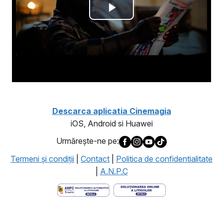
Descarca aplicatia Cinemagia
iOS, Android si Huawei
Urmăreşte-ne pe:
Termeni şi condiţii
|
Contact
|
Politica de confidentialitate
|
A.N.P.C