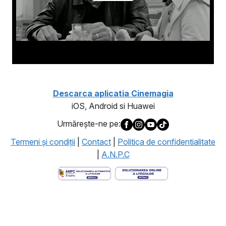
Descarca aplicatia Cinemagia
iOS, Android si Huawei
Urmăreşte-ne pe:
Termeni şi condiţii
|
Contact
|
Politica de confidentialitate
|
A.N.P.C