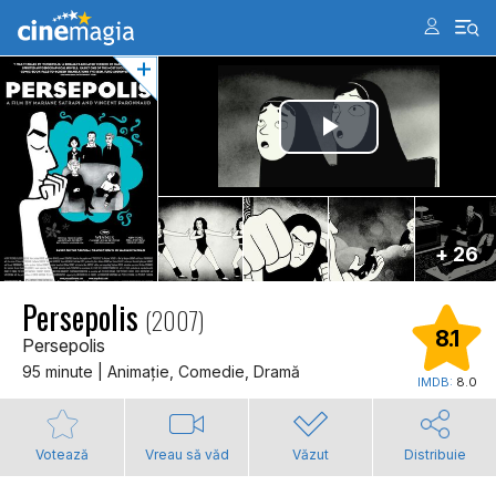
+ 26
Persepolis
(2007)
8.1
Persepolis
95 minute | Animaţie, Comedie, Dramă
IMDB:
8.0
Votează
Vreau să văd
Văzut
Distribuie