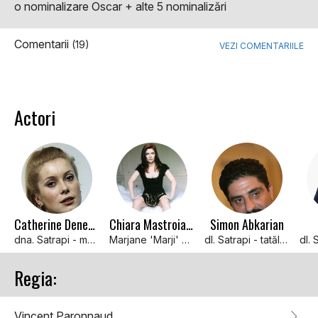
o nominalizare Oscar + alte 5 nominalizări
Comentarii
(19)
VEZI COMENTARIILE
Actori
Catherine Deneuve
Chiara Mastroianni
Simon Abkarian
dna. Satrapi - mama lui Marjane
Marjane 'Marji' Satrapi
dl. Satrapi - tatăl lui Marjane
Regia:
Vincent Paronnaud