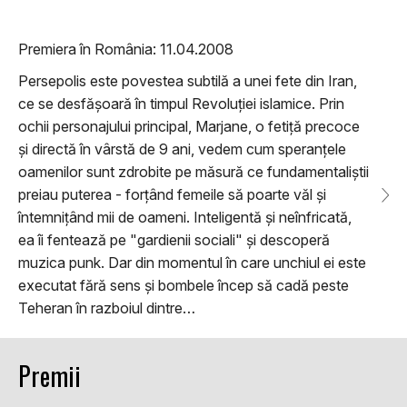
Premiera în România: 11.04.2008
Persepolis este povestea subtilă a unei fete din Iran,
ce se desfășoară în timpul Revoluției islamice. Prin
ochii personajului principal, Marjane, o fetiță precoce
și directă în vârstă de 9 ani, vedem cum speranțele
oamenilor sunt zdrobite pe măsură ce fundamentaliștii
preiau puterea - forțând femeile să poarte văl și
întemnițând mii de oameni. Inteligentă și neînfricată,
ea îi fentează pe "gardienii sociali" și descoperă
muzica punk. Dar din momentul în care unchiul ei este
executat fără sens și bombele încep să cadă peste
Teheran în razboiul dintre…
Premii