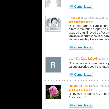
mvpsebi
pe 25 Aprilie 2011 15:55
Daca esti parinte si vrei ca pr
din cele mai bune alegeri pe ca
asta, eu unul il revad de fiec
fantastic de frumoasa, mai capt
impresionante pt acea vreme si
user-63b02ad8a0ee8
pe 30 Ia
O fantezie foarte bine pusă la p
va bucura orice copil sau matur
spriamarierose18
pe 02 Ianuari
O poveste pe care o revad mere
"Fara sfarsit "