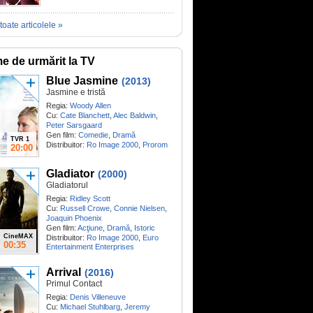
toate articolele »
me de urmărit la TV
Blue Jasmine
(2013)
Jasmine e tristă
Regia:
Woody Allen
Cu:
Cate Blanchett
,
Alec Baldwin
,
Peter Sarsgaard
Gen film:
Comedie
,
Dramă
TVR 1
Distribuitor:
Ro Image 2000
,
Prorom
20:00
Gladiator
(2000)
Gladiatorul
Regia:
Ridley Scott
Cu:
Russell Crowe
,
Connie Nielsen
,
Joaquin Phoenix
Gen film:
Acţiune
,
Dramă
,
Istoric
CineMAX
Distribuitor:
Ro Image 2000
,
Euro
00:35
Entertainment Enterprises
Arrival
(2016)
Primul Contact
Regia:
Denis Villeneuve
Cu:
Michael Stuhlbarg
,
Jeremy