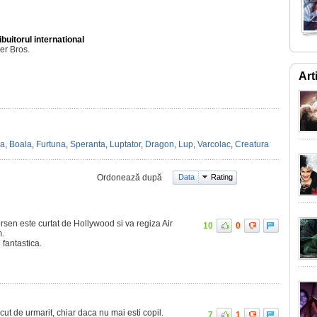
ibuitorul international
er Bros.
Art
a
,
Boala
,
Furtuna
,
Speranta
,
Luptator
,
Dragon
,
Lup
,
Varcolac
,
Creatura
Ordonează după
Data
Rating
sen este curtat de Hollywood si va regiza Air
10
0
m.
 fantastica.
cut de urmarit, chiar daca nu mai esti copil.
7
1