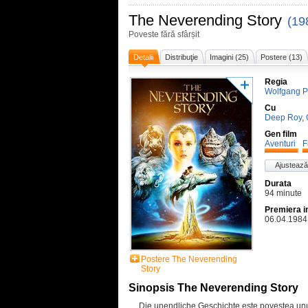
The Neverending Story
(19
Poveste fără sfârșit
Detalii
Distribuţie
Imagini (25)
Postere (13)
Regia
Wolfgang P
Cu
Deep Roy
,
Gen film
Aventuri
F
Ajustează
Durata
94 minute
Premiera i
06.04.1984
Postere The Neverending
Story
Sinopsis The Neverending Story
Die unendliche Geschichte este povestea unu