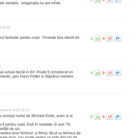
te varstele : imaginatia nu are limite.
3 18:55
 fantastic pentru copii : Poveste fara sfarsit de
3
4
1
ai actual decât in 84'. Poate fi considerat un
0
0
ntastic, gen Harry Potter si Stăpânul inelelor.
tombrie 2025 23:12
 cu același nume de Michael Ende, autor și al
0
0
fi pentru copii, însă în realitate, în anii '70,
tății de azi.
edea doar Nimicul, și filmul, făcut cu tehnica de
arale doar, sau poate vedea ce este dincolo de