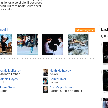
l lor este sortit pieirii deoarece
 singurul care poate salva acest
povestilor.
Lis
magini
Vezi imagini
Îţi p
Gerald McRaney
Noah Hathaway
astian's Father
Atreyu
atricia Hayes
Barret Oliver
rgl
Bastian
Moses Gunn
Alan Oppenheimer
Cairon
Falkor / G'mork / Narrator