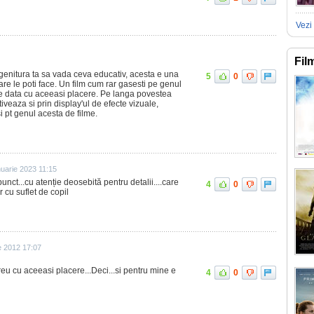
Vezi 
Fil
ogenitura ta sa vada ceva educativ, acesta e una
5
0
re le poti face. Un film cum rar gasesti pe genul
are data cu aceeasi placere. Pe langa povestea
iveaza si prin display'ul de efecte vizuale,
 pt genul acesta de filme.
nuarie 2023 11:15
unct...cu atenție deosebită pentru detalii....care
4
0
 cu suflet de copil
e 2012 17:07
u cu aceeasi placere...Deci...si pentru mine e
4
0