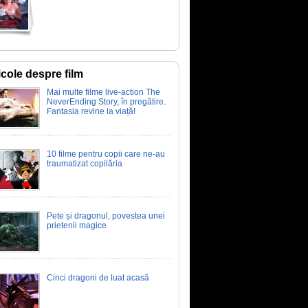
icole despre film
Mai multe filme live-action The
NeverEnding Story, în pregătire.
Fantasia revine la viață!
10 filme pentru copii care ne-au
traumatizat copilăria
Pete și dragonul, povestea unei
prietenii magice
Cinci dragoni de luat acasă