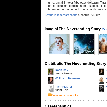
un taram al fiintelor fabuloase de basm. Taramu
oamenii nu mai cred in basme. Baietelul este
taram, redand omenirii bucuria copilariei si a 
Contribuie la această pagină
şi câştigă DVD-uri!
Imagini The Neverending Story
25 i
Distributie The Neverending Story
Deep Roy
Teeny Weeny
B
Wolfgang Petersen
P
U
Tilo Prückner
Night Hob
Vezi toata distributia
Caseta tehnică