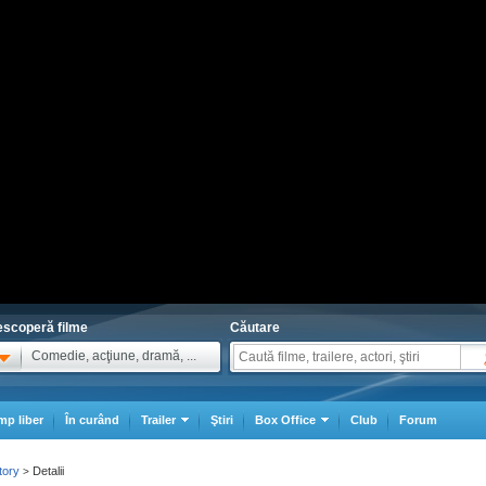
scoperă filme
Căutare
Comedie, acţiune, dramă, ...
mp liber
În curând
Trailer
Ştiri
Box Office
Club
Forum
tory
Detalii
>