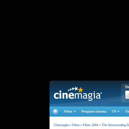
De
Filme
Program cinema
TV
Ti
Cinemagia
Filme
Filme 1984
The Neverending S
>
>
>