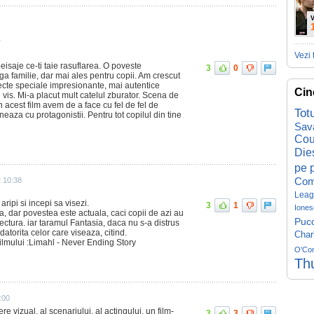
V
7
Vezi 
eisaje ce-ti taie rasuflarea. O poveste
3
0
aga familie, dar mai ales pentru copii. Am crescut
fecte speciale impresionante, mai autentice
Cin
is. Mi-a placut mult catelul zburator. Scena de
n acest film avem de a face cu fel de fel de
Tot
oneaza cu protagonistii. Pentru tot copilul din tine
Sav
Cou
Die
pe p
Com
 10:38
Leag
aripi si incepi sa visezi.
3
1
Iones
ea, dar povestea este actuala, caci copii de azi au
Pucc
lectura. iar taramul Fantasia, daca nu s-a distrus
atorita celor care viseaza, citind.
Char
ilmului :Limahl - Never Ending Story
O'Co
Th
:00
 vizual, al scenariului, al actingului, un film-
3
3