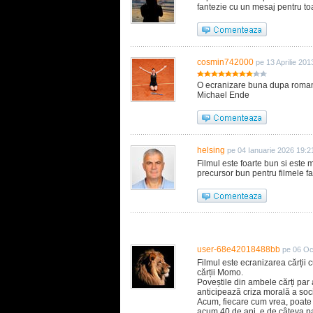
fantezie cu un mesaj pentru toa
cosmin742000
pe 13 Aprilie 201
O ecranizare buna dupa romanul
Michael Ende
helsing
pe 04 Ianuarie 2026 19:2
Filmul este foarte bun si este m
precursor bun pentru filmele fa
user-68e42018488bb
pe 06 Oc
Filmul este ecranizarea cărții
cărții Momo.
Poveștile din ambele cărți par a 
anticipează criza morală a socie
Acum, fiecare cum vrea, poate v
acum 40 de ani, e de câteva p