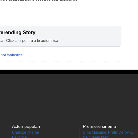
verending Story
cat. Click
aici
pentru a te autentifica.
 noi fantastice
Actori populari
Premiere cinema
Charlize Theron
Uma Musume: Pretty Derby -...
Beyoncé
Ice Cream Man