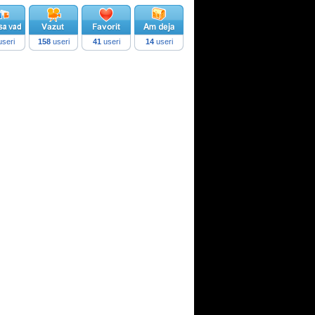
seri
158
useri
41
useri
14
useri