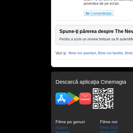
povestea de pe ecran.
Spune-ţi părerea despre The Ne
Pentru a scrie un review trebuie sa fii autentifi
Vezi şi:
filme noi aventuri
,
filme noi familie
,
filme
Descarcă aplicaţia Cinemagia
Filme pe genuri
Filme noi
Acţiune
Filme 2028
Animaţie
Filme 2027