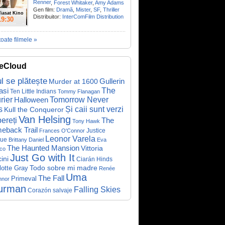
Renner
,
Forest Whitaker
,
Amy Adams
Gen film:
Dramă
,
Mister
,
SF
,
Thriller
iasat Kino
Distribuitor:
InterComFilm Distribution
19:30
toate filmele »
eCloud
ul se plătește
Gullerin
Murder at 1600
asi
The
Ten Little Indians
Tommy Flanagan
rier
Halloween
Tomorrow Never
Și caii sunt verzi
s
Kull the Conqueror
Van Helsing
ereți
The
Tony Hawk
eback Trail
Justice
Frances O'Connor
Leonor Varela
ue
Brittany Daniel
Eva
The Haunted Mansion
Vittoria
co
Just Go with It
ini
Ciarán Hinds
Todo sobre mi madre
lotte Gray
Renée
Uma
The Fall
Primeval
nnor
urman
Falling Skies
Corazón salvaje