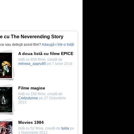
te cu The Neverending Story
lace sau deteşti acest film?
Adaugă-l într-o listă!
A doua listă cu filme EPICE
listă cu 959 filme, creată de
mihnea_aspru95
pe 7 Iunie 2016
Filme magice
listă cu 336 filme, creată de
Cretzulynne
pe 27 Octombrie
2015
Movies 1984
listă cu 52 filme, creată de
tuiila
pe
1 Noiembrie 2012