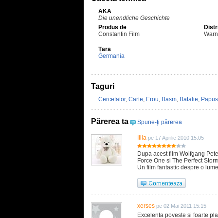
AKA
Die unendliche Geschichte
Produs de
Distr
Constantin Film
Warn
Țara
Germania
Taguri
Cercetator
,
Carte
,
Erou
,
Basm
,
Batalie
,
Papus
Părerea ta
Spune-ţi părerea
Ilila
pe 17 Aprilie 2010 15:05
Dupa acest film Wolfgang Peter
Force One si The Perfect Stor
Un film fantastic despre o lume
xerses
pe 02 Mai 2011 15:15
Excelenta poveste si foarte pla