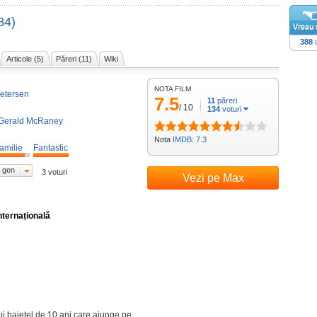
84)
388
u
Articole (5)
Păreri (11)
Wiki
NOTA FILM
etersen
7.5
11
păreri
/
10
134
voturi
Gerald McRaney
Nota
IMDB: 7.3
amilie
Fantastic
 gen
3 voturi
Vezi pe Max
nternațională
i baietel de 10 ani care ajunge pe