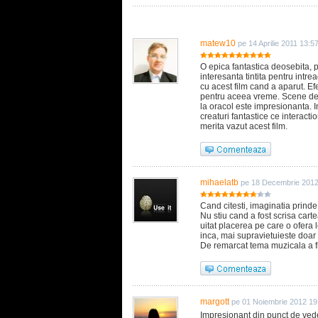
matew10
pe 14 Aprilie 2011 13:5
O epica fantastica deosebita, p
interesanta tintita pentru intre
cu acest film cand a aparut. E
pentru aceea vreme. Scene de v
la oracol este impresionanta. I
creaturi fantastice ce interacti
merita vazut acest film.
mihaelatb
pe 18 Decembrie 2012
Cand citesti, imaginatia prinde 
Nu stiu cand a fost scrisa cart
uitat placerea pe care o ofera 
inca, mai supravietuieste doar d
De remarcat tema muzicala a f
margott
pe 01 Noiembrie 2012 19
Impresionant din punct de vedere