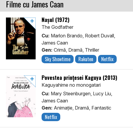
Filme cu James Caan
Nașul (1972)
The Godfather
Cu:
Marlon Brando, Robert Duvall,
James Caan
Gen:
Crimă, Dramă, Thriller
Sky Showtime
Rakuten
Netflix
Povestea prințesei Kaguya (2013)
Kaguyahime no monogatari
Cu:
Mary Steenburgen, Lucy Liu,
James Caan
Gen:
Animaţie, Dramă, Fantastic
Netflix