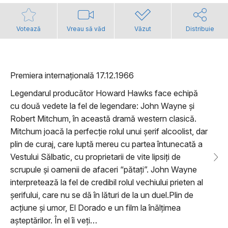
Votează
Vreau să văd
Văzut
Distribuie
Premiera internațională 17.12.1966
Legendarul producător Howard Hawks face echipă
cu două vedete la fel de legendare: John Wayne și
Robert Mitchum, în această dramă western clasică.
Mitchum joacă la perfecție rolul unui șerif alcoolist, dar
plin de curaj, care luptă mereu cu partea întunecată a
Vestului Sălbatic, cu proprietarii de vite lipsiți de
scrupule și oamenii de afaceri “pătați”. John Wayne
interpretează la fel de credibil rolul vechiului prieten al
șerifului, care nu se dă în lături de la un duel.Plin de
acțiune și umor, El Dorado e un film la înălțimea
așteptărilor. În el îi veți…