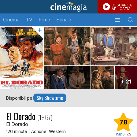
DESCARCA
APLICATIA
Cinema
TV
Filme
Seriale
+ 21
Sky Showtime
Disponibil pe:
El Dorado
(1967)
7.8
El Dorado
126 minute | Acţiune, Western
IMDB:
7.5