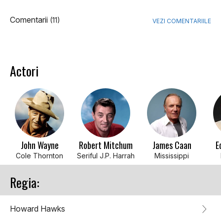
Comentarii
(11)
VEZI COMENTARIILE
Actori
John Wayne
Robert Mitchum
James Caan
E
Cole Thornton
Seriful J.P. Harrah
Mississippi
Regia:
Howard Hawks