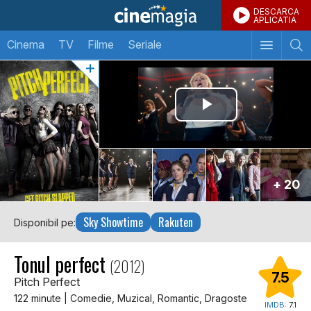
DESCARCA
APLICATIA
Cinema
TV
Filme
Seriale
+ 20
Sky Showtime
Rakuten
Disponibil pe:
Tonul perfect
(2012)
7.5
Pitch Perfect
122 minute | Comedie, Muzical, Romantic, Dragoste
IMDB:
7.1