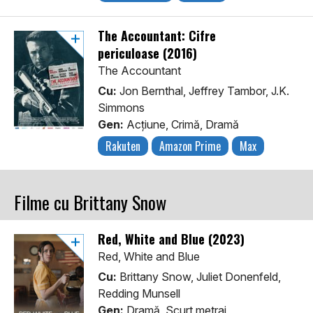
The Accountant: Cifre
periculoase (2016)
The Accountant
Cu:
Jon Bernthal, Jeffrey Tambor, J.K.
Simmons
Gen:
Acţiune, Crimă, Dramă
Rakuten
Amazon Prime
Max
Filme cu Brittany Snow
Red, White and Blue (2023)
Red, White and Blue
Cu:
Brittany Snow, Juliet Donenfeld,
Redding Munsell
Gen:
Dramă, Scurt metraj