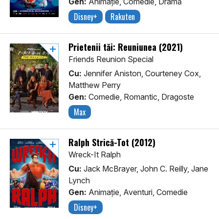
Gen:
Animaţie, Comedie, Dramă
Disney+
Rakuten
Prietenii tăi: Reuniunea (2021)
Friends Reunion Special
Cu:
Jennifer Aniston, Courteney Cox,
Matthew Perry
Gen:
Comedie, Romantic, Dragoste
Max
Ralph Strică-Tot (2012)
Wreck-It Ralph
Cu:
Jack McBrayer, John C. Reilly, Jane
Lynch
Gen:
Animaţie, Aventuri, Comedie
Disney+