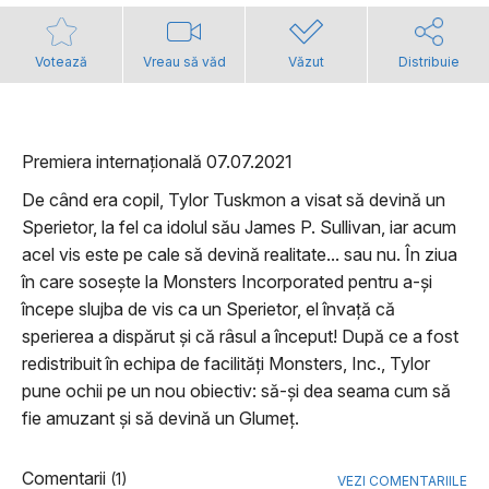
Votează
Vreau să văd
Văzut
Distribuie
Premiera internațională 07.07.2021
De când era copil, Tylor Tuskmon a visat să devină un
Sperietor, la fel ca idolul său James P. Sullivan, iar acum
acel vis este pe cale să devină realitate... sau nu. În ziua
în care sosește la Monsters Incorporated pentru a-și
începe slujba de vis ca un Sperietor, el învață că
sperierea a dispărut și că râsul a început! După ce a fost
redistribuit în echipa de facilități Monsters, Inc., Tylor
pune ochii pe un nou obiectiv: să-și dea seama cum să
fie amuzant și să devină un Glumeț.
Comentarii
(1)
VEZI COMENTARIILE