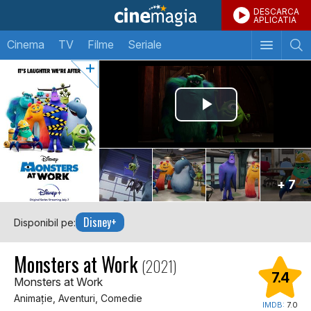
DESCARCA
APLICATIA
Cinema
TV
Filme
Seriale
+ 7
Disney+
Disponibil pe:
Monsters at Work
(2021)
7.4
Monsters at Work
Animaţie, Aventuri, Comedie
IMDB:
7.0